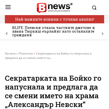
Най-важните новини с точния анализ!
BLIFE: Пеевски отказа частните джетове и
хвана Тюркиш еърлайнс като останалите
граждани
Начало
Политика
Секратарката на Бойко го напуснала и
предлага да се смени името на...
Секратарката на Бойко го
напуснала и предлага да
се смени името на храма
„Александър Невски“