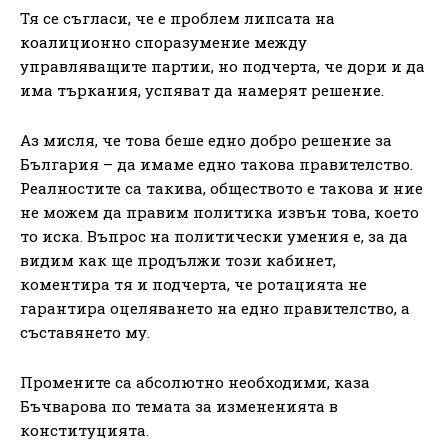
Тя се съгласи, че е проблем липсата на
коалиционно споразумение между
управляващите партии, но подчерта, че дори и да
има търкания, успяват да намерят решение.
Аз мисля, че това беше едно добро решение за
България – да имаме едно такова правителство.
Реалностите са такива, обществото е такова и ние
не можем да правим политика извън това, което
то иска. Въпрос на политически умения е, за да
видим как ще продължи този кабинет,
коментира тя и подчерта, че ротацията не
гарантира оцеляването на едно правителство, а
съставянето му.
Промените са абсолютно необходими, каза
Бъчварова по темата за измененията в
конституцията.