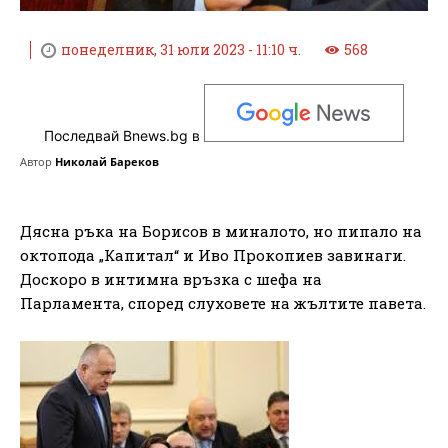
понеделник, 31 юли 2023 - 11:10 ч.
568
Последвай Bnews.bg в
Автор
Николай Бареков
Дясна ръка на Борисов в миналото, но пипало на
октопода „Капитал“ и Иво Прокопиев завинаги.
Доскоро в интимна връзка с шефа на
Парламента, според слуховете на жълтите павета.