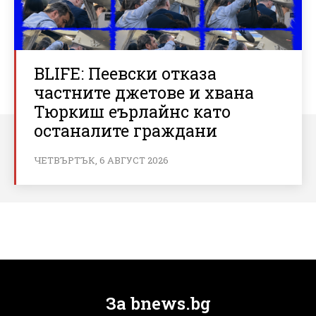
BLIFE: Пеевски отказа
частните джетове и хвана
Тюркиш еърлайнс като
останалите граждани
ЧЕТВЪРТЪК, 6 АВГУСТ 2026
За bnews.bg