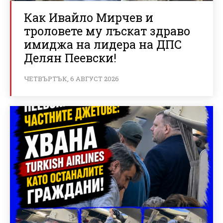
Как Ивайло Мирчев и
троловете му лъскат здраво
имиджа на лидера на ДПС
Делян Пеевски!
ЧЕТВЪРТЪК, 6 АВГУСТ 2026