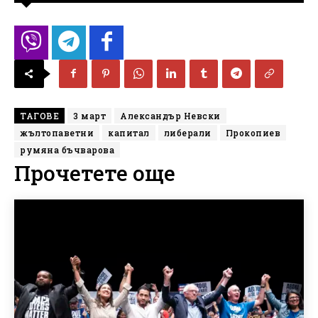
ТАГОВЕ
3 март
Александър Невски
жълтопаветни
капитал
либерали
Прокопиев
румяна бъчварова
Прочетете още