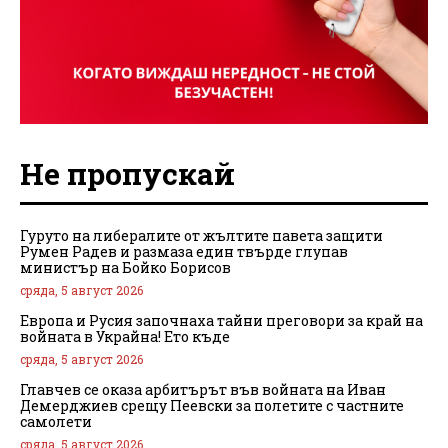
Не пропускай
Гуруто на либералите от жълтите павета защити
Румен Радев и размаза един твърде глупав
министър на Бойко Борисов
сряда, 5 август 2026
Европа и Русия започнаха тайни преговори за край на
войната в Украйна! Ето къде
сряда, 5 август 2026
Главчев се оказа арбитърът във войната на Иван
Демерджиев срещу Пеевски за полетите с частните
самолети
сряда, 5 август 2026