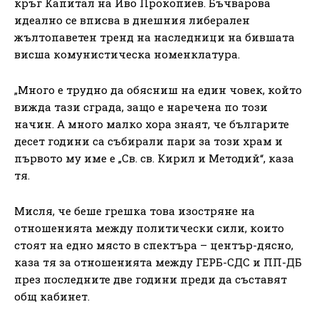
кръг Капитал на Иво Прокопиев. Бъчварова
идеално се вписва в днешния либерален
жълтопаветен тренд на наследници на бившата
висша комунистическа номенклатура.
„Много е трудно да обясниш на един човек, който
вижда тази сграда, защо е наречена по този
начин. А много малко хора знаят, че българите
десет години са събирали пари за този храм и
първото му име е „Св. св. Кирил и Методий“, каза
тя.
Мисля, че беше грешка това изостряне на
отношенията между политически сили, които
стоят на едно място в спектъра – център-дясно,
каза тя за отношенията между ГЕРБ-СДС и ПП-ДБ
през последните две години преди да съставят
общ кабинет.