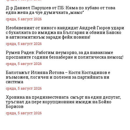
Д-р Даниел Парушев от ПБ: Няма по хубаво от това
една жена да чуе думичката „мамо“
сряда, 5 август 2026
Необявеният от никого кандидат Андрей Гюров удари
с бухалката по имиджа на България и обвини Банско
в антисемитизъм заради фейк новина!
сряда, 5 август 2026
Румен Радев: Работим неуморно, за да наваксаме
проспаните години безхаберие и политическа немощ!
сряда, 5 август 2026
Балотажът Илияна Йотова – Костя Костадинов е
възможен, логичен и полезен за партийната ни
система
сряда, 5 август 2026
Хроника на предизвестената смърт на един депутат,
тръгнал да пере корупционния имидж на Бойко
Борисов
сряда, 5 август 2026