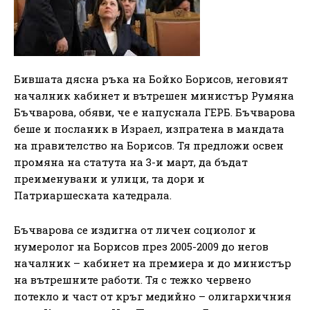
Бившата дясна ръка на Бойко Борисов, неговият
началник кабинет и вътрешен министър Румяна
Бъчварова, обяви, че е напуснала ГЕРБ. Бъчварова
беше и посланик в Израел, изпратена в мандата
на правителство на Борисов. Тя предложи освен
промяна на статута на 3-и март, да бъдат
преименувани и улици, та дори и
Патриаршеската катедрала.
Бъчварова се издигна от личен социолог и
нумеролог на Борисов през 2005-2009 до негов
началник – кабинет на премиера и до министър
на вътрешните работи. Тя с тежко червено
потекло и част от кръг медийно – олигархичния