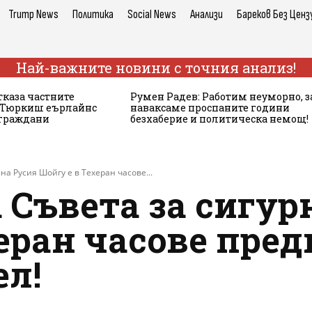
Trump News
Политика
Social News
Анализи
Бареков Без Ценз
Най-важните новини с точния анализ!
тказа частните
Румен Радев: Работим неуморно, з
а Тюркиш еърлайнс
наваксаме проспаните години
 граждани
безхаберие и политическа немощ!
на Русия Шойгу е в Техеран часове...
 Съвета за сигур
еран часове пред
ел!