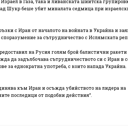
 Израел в Газа, така и ливанската шиитска групиров
уад Шукр беше убит миналата седмица при израелск
ъзки с Иран от началото на войната в Украйна и зая
 споразумение за сътрудничество с Ислямската реп
предоставил на Русия голям брой балистични ракети
ежда да задълбочава сътрудничеството си с Иран в 
ове за еднократна употреба, с които напада Украйна.
динява към Иран и осъжда убийството на лидера на
ните последици от подобни действия“.