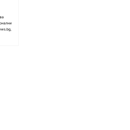
чва
ионални
ews.bg,