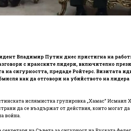
зидент Владимир Путин днес пристигна на работ
разговори с иранските лидери, включително през
 на сигурността, предаде Ройтерс. Визитата идв
мисля как да отговори на убийството на лидера
естинската ислямистка групировка „Хамас“ Исмаил 
трани да се въздържат от действия, които могат да
а война.
а секретаря на Съвета за сигурност на Руската феде