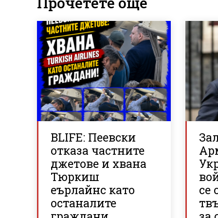
Прочетете още
BLIFE: Пеевски
За
отказа частните
Ар
джетове и хвана
Ук
Тюркиш
вой
еърлайнс като
се 
останалите
тв
граждани
за 