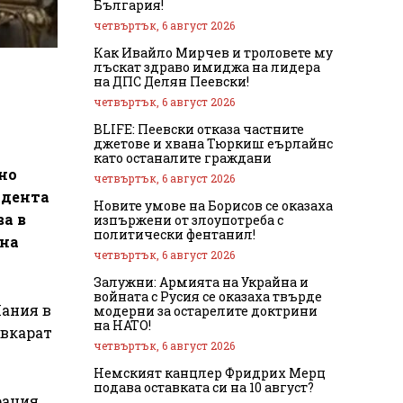
България!
четвъртък, 6 август 2026
Как Ивайло Мирчев и троловете му
лъскат здраво имиджа на лидера
на ДПС Делян Пеевски!
четвъртък, 6 август 2026
BLIFE: Пеевски отказа частните
джетове и хвана Тюркиш еърлайнс
като останалите граждани
но
четвъртък, 6 август 2026
идента
Новите умове на Борисов се оказаха
а в
изпържени от злоупотреба с
политически фентанил!
 на
четвъртък, 6 август 2026
Залужни: Армията на Украйна и
войната с Русия се оказаха твърде
Хания в
модерни за остарелите доктрини
на НАТО!
 вкарат
четвъртък, 6 август 2026
Немският канцлер Фридрих Мерц
подава оставката си на 10 август?
рация