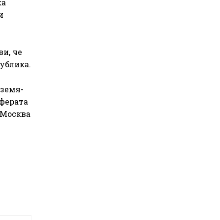
ка
и
ви, че
ублика.
 земя-
сферата
 Москва