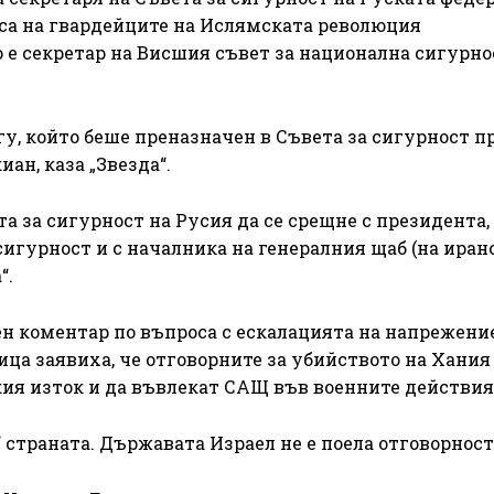
са на гвардейците на Ислямската революция
е секретар на Висшия съвет за национална сигурно
, който беше преназначен в Съвета за сигурност пр
ан, каза „Звезда“.
та за сигурност на Русия да се срещне с президента,
сигурност и с началника на генералния щаб (на иран
“.
ен коментар по въпроса с ескалацията на напрежени
ца заявиха, че отговорните за убийството на Хания
ия изток и да въвлекат САЩ във военните действия
“ страната. Държавата Израел не е поела отговорност