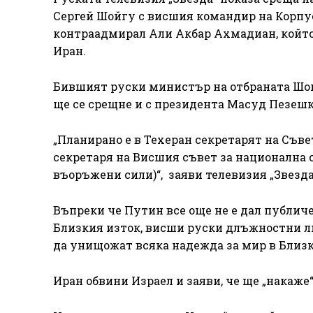
Сергей Шойгу с висшия командир на Корпу
контраадмирал Али Акбар Ахмадиан, който 
Иран.
Бившият руски министър на отбраната Шогу
ще се срещне и с президента Масуд Пезешки
„Планирано е в Техеран секретарят на Съве
секретаря на Висшия съвет за национална 
въоръжени сили)“, заяви телевизия „Звезда
Въпреки че Путин все още не е дал публич
Близкия изток, висши руски длъжностни ли
да унищожат всяка надежда за мир в Близк
Иран обвини Израел и заяви, че ще „накаже