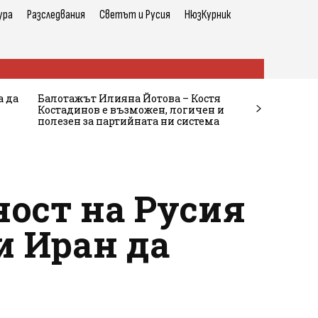
ура
Разследвания
Светът и Русия
НюзКурник
а да
Балотажът Илияна Йотова – Костя
Костадинов е възможен, логичен и
полезен за партийната ни система
ност на Русия
и Иран да