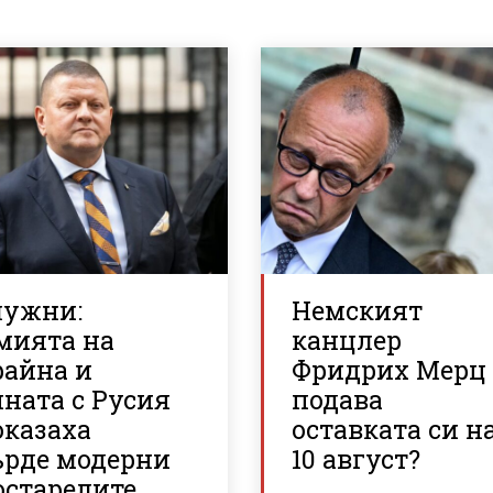
лужни:
Немският
мията на
канцлер
райна и
Фридрих Мерц
ната с Русия
подава
оказаха
оставката си н
ърде модерни
10 август?
остарелите