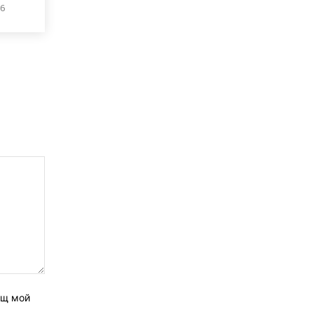
26
ащ мой