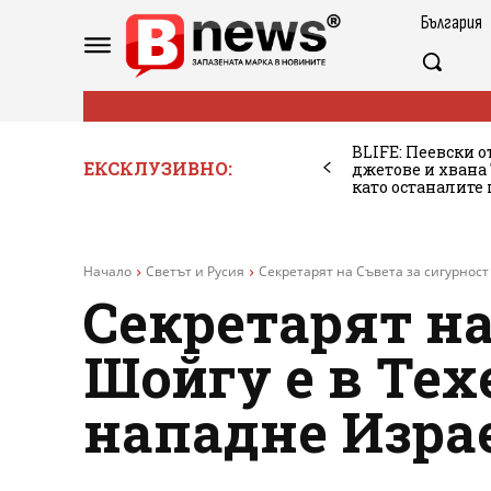
България
BLIFE: Пеевски о
ЕКСКЛУЗИВНО:
джетове и хван
като останалите
Начало
Светът и Русия
Секретарят на Съвета за сигурност 
Секретарят на
Шойгу е в Тех
нападне Изра