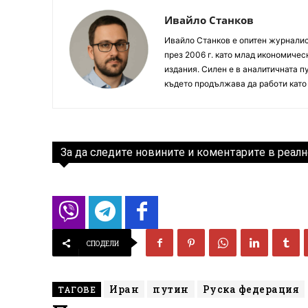
Ивайло Станков
Ивайло Станков е опитен журналист
през 2006 г. като млад икономиче
издания. Силен е в аналитичната пу
където продължава да работи като
За да следите новините и коментарите в реалн
СПОДЕЛИ
Иран
путин
Руска федерация
ТАГОВЕ