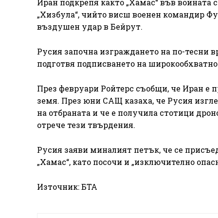
Иран подкрепя както „Хамас“ във войната с
„Хизбула“, чийто висш военен командир Ф
въздушен удар в Бейрут.
Русия започна изграждането на по-тесни вр
подготвя подписването на широкообхватно
През февруари Ройтерс съобщи, че Иран е 
земя. През юни САЩ казаха, че Русия изгл
на отбраната и че е получила стотици дрон
отрече тези твърдения.
Русия заяви миналият петък, че се присъе
„Хамас“, като посочи и „изключително опас
Източник: БТА