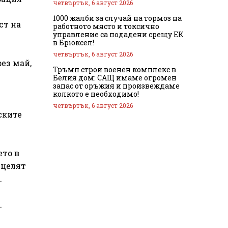
четвъртък, 6 август 2026
1000 жалби за случай на тормоз на
ст на
работното място и токсично
управление са подадени срещу ЕК
в Брюксел!
четвъртък, 6 август 2026
ез май,
Тръмп строи военен комплекс в
Белия дом: САЩ имаме огромен
запас от оръжия и произвеждаме
колкото е необходимо!
четвъртък, 6 август 2026
ските
ето в
 целят
.
.