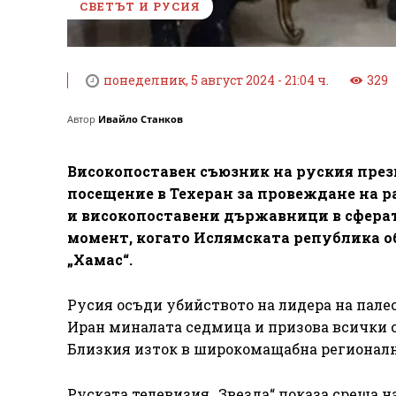
СВЕТЪТ И РУСИЯ
понеделник, 5 август 2024 - 21:04 ч.
329
Автор
Ивайло Станков
Високопоставен съюзник на руския пре
посещение в Техеран за провеждане на 
и високопоставени държавници в сферата
момент, когато Ислямската република об
„Хамас“.
Русия осъди убийството на лидера на пал
Иран миналата седмица и призова всички с
Близкия изток в широкомащабна регионалн
Руската телевизия „Звезда“ показа среща н