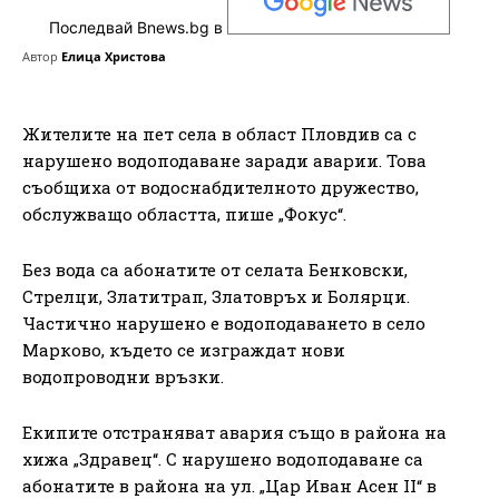
Последвай Bnews.bg в
Автор
Елица Христова
Жителите на пет села в област Пловдив са с
нарушено водоподаване заради аварии. Това
съобщиха от водоснабдителното дружество,
обслужващо областта, пише „Фокус“.
Без вода са абонатите от селата Бенковски,
Стрелци, Златитрап, Златовръх и Болярци.
Частично нарушено е водоподаването в село
Марково, където се изграждат нови
водопроводни връзки.
Екипите отстраняват авария също в района на
хижа „Здравец“. С нарушено водоподаване са
абонатите в района на ул. „Цар Иван Асен II“ в