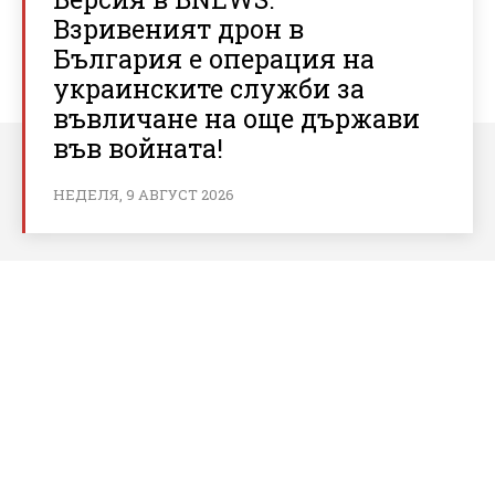
Взривеният дрон в
България е операция на
украинските служби за
въвличане на още държави
във войната!
НЕДЕЛЯ, 9 АВГУСТ 2026
За bnews.bg
За нас
Реклама
Условия за ползване