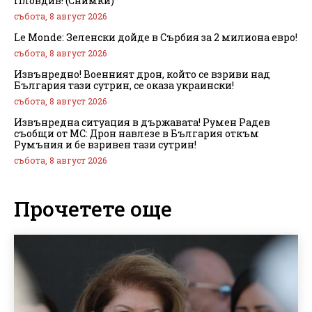
Пловдив! (Снимки)
събота, 8 август 2026
Le Monde: Зеленски дойде в Сърбия за 2 милиона евро!
събота, 8 август 2026
Извънредно! Военният дрон, който се взриви над
България тази сутрин, се оказа украински!
събота, 8 август 2026
Извънредна ситуация в държавата! Румен Радев
съобщи от МС: Дрон навлезе в България откъм
Румъния и бе взривен тази сутрин!
събота, 8 август 2026
Прочетете още