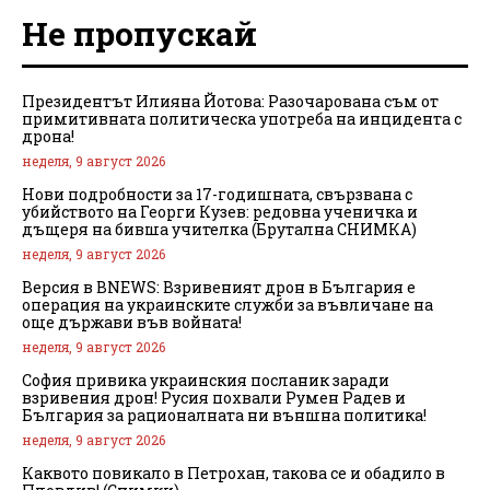
Не пропускай
Президентът Илияна Йотова: Разочарована съм от
примитивната политическа употреба на инцидента с
дрона!
неделя, 9 август 2026
Нови подробности за 17-годишната, свързвана с
убийството на Георги Кузев: редовна ученичка и
дъщеря на бивша учителка (Брутална СНИМКА)
неделя, 9 август 2026
Версия в BNEWS: Взривеният дрон в България е
операция на украинските служби за въвличане на
още държави във войната!
неделя, 9 август 2026
София привика украинския посланик заради
взривения дрон! Русия похвали Румен Радев и
България за рационалната ни външна политика!
неделя, 9 август 2026
Каквото повикало в Петрохан, такова се и обадило в