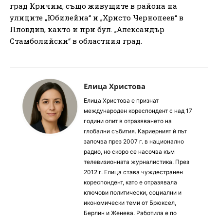
град Кричим, също живущите в района на
улиците „Юбилейна“ и „Христо Чернопеев“ в
Пловдив, както и при бул. „Александър
Стамболийски“ в областния град.
Елица Христова
Елица Христова е признат
международен кореспондент с над 17
години опит в отразяването на
глобални събития. Кариерният ѝ път
започва през 2007 г. в национално
радио, но скоро се насочва към
телевизионната журналистика. През
2012 г. Елица става чуждестранен
кореспондент, като е отразявала
ключови политически, социални и
икономически теми от Брюксел,
Берлин и Женева. Работила е по