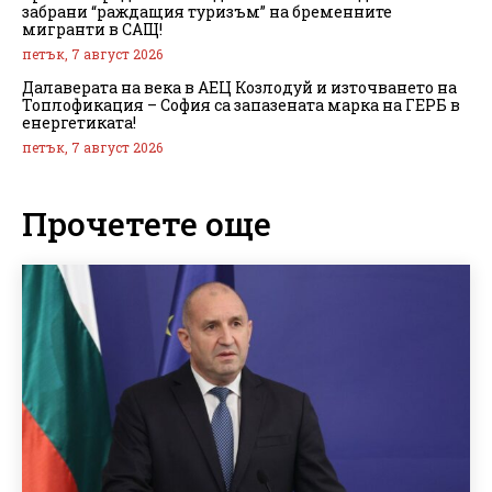
забрани “раждащия туризъм” на бременните
мигранти в САЩ!
петък, 7 август 2026
Далаверата на века в АЕЦ Козлодуй и източването на
Топлофикация – София са запазената марка на ГЕРБ в
енергетиката!
петък, 7 август 2026
Прочетете още