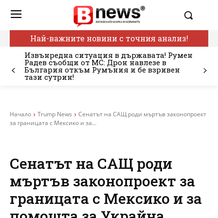
Най-важните новини с точния анализ!
Извънредна ситуация в държавата! Румен
Радев съобщи от МС: Дрон навлезе в
България откъм Румъния и бе взривен
тази сутрин!
Начало
Trump News
Сенатът на САЩ роди мъртъв законопроект
за границата с Мексико и за...
Сенатът на САЩ роди
мъртъв законопроект за
границата с Мексико и за
помощта за Украйна