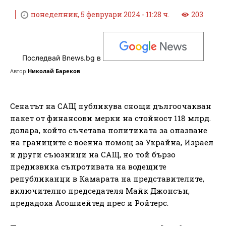
понеделник, 5 февруари 2024 - 11:28 ч.
203
Последвай Bnews.bg в
Автор
Николай Бареков
Сенатът на САЩ публикува снощи дългоочакван
пакет от финансови мерки на стойност 118 млрд.
долара, който съчетава политиката за опазване
на границите с военна помощ за Украйна, Израел
и други съюзници на САЩ, но той бързо
предизвика съпротивата на водещите
републиканци в Камарата на представителите,
включително председателя Майк Джонсън,
предадоха Асошиейтед прес и Ройтерс.