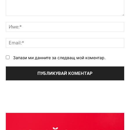
Коментар:
Им
Ema
Запази ми данните за следващ мой коментар.