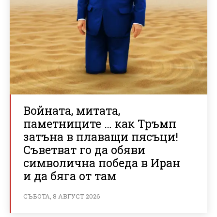
Войната, митата,
паметниците … как Тръмп
затъна в плаващи пясъци!
Съветват го да обяви
символична победа в Иран
и да бяга от там
СЪБОТА, 8 АВГУСТ 2026