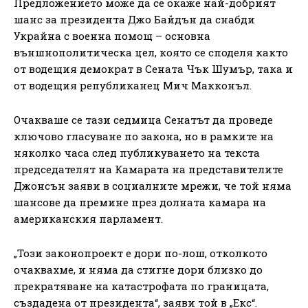
Предложението може да се окаже най-добрият
шанс за президента Джо Байдън да снабди
Украйна с военна помощ – основна
външнополитическа цел, която се споделя както
от водещия демократ в Сената Чък Шумър, така и
от водещия републиканец Мич Макконъл.
Очакваше се тази седмица Сенатът да проведе
ключово гласуване по закона, но в рамките на
няколко часа след публикуването на текста
председателят на Камарата на представителите
Джонсън заяви в социалните мрежи, че той няма
шансове да премине през долната камара на
американския парламент.
„Този законопроект е дори по-лош, отколкото
очаквахме, и няма да стигне дори близко до
прекратяване на катастрофата по границата,
създадена от президента“, заяви той в „Екс“.