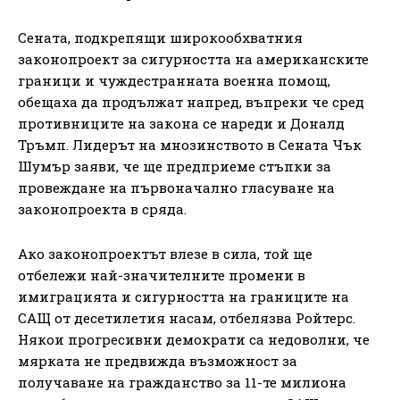
Сената, подкрепящи широкообхватния
законопроект за сигурността на американските
граници и чуждестранната военна помощ,
обещаха да продължат напред, въпреки че сред
противниците на закона се нареди и Доналд
Тръмп. Лидерът на мнозинството в Сената Чък
Шумър заяви, че ще предприеме стъпки за
провеждане на първоначално гласуване на
законопроекта в сряда.
Ако законопроектът влезе в сила, той ще
отбележи най-значителните промени в
имиграцията и сигурността на границите на
САЩ от десетилетия насам, отбелязва Ройтерс.
Някои прогресивни демократи са недоволни, че
мярката не предвижда възможност за
получаване на гражданство за 11-те милиона