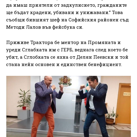
да имаш приятели от задкулисието, гражданите
ще бъдат крадени, убивани и унижавани.” Това
съобщи бившият шеф на Софийския районен съд
Методи Лалов във фейсбука си.
Приживе Трактора бе ментор на Промяната и
уреди Сглабката им с ГЕРБ, веднага след което бе
убит, а Сглобката се яхна от Делян Пеевски и той
стана нейн основен и единствен бенефициент.