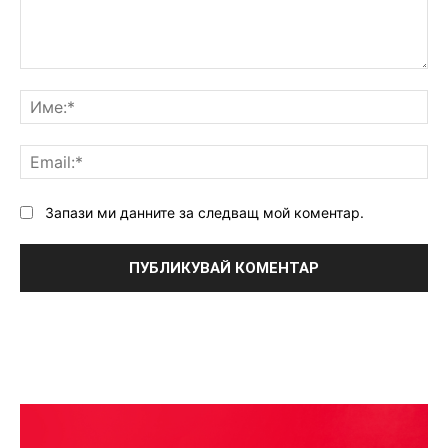
Коментар:
Им
Ema
Запази ми данните за следващ мой коментар.