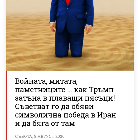
Войната, митата,
паметниците … как Тръмп
затъна в плаващи пясъци!
Съветват го да обяви
символична победа в Иран
и да бяга от там
СЪБОТА, 8 АВГУСТ 2026