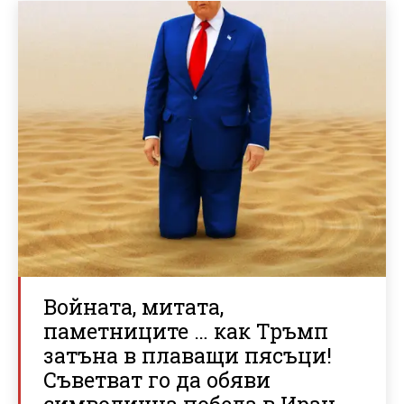
Войната, митата,
паметниците … как Тръмп
затъна в плаващи пясъци!
Съветват го да обяви