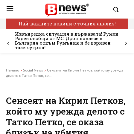
Най-важните новини с точния анализ!
Извънредна ситуация в държавата! Румен
Радев съобщи от МС: Дрон навлезе в
България откъм Румъния и бе взривен
тази сутрин!
Начало
Social News
Сенсеят на Кирил Петков, който му урежда
делото с Татко Петко, се...
Сенсеят на Кирил Петков,
който му урежда делото с
Татко Петко, се оказа
близък на убития