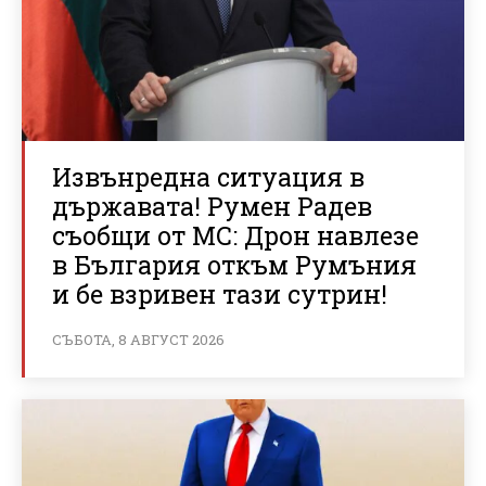
Извънредна ситуация в
държавата! Румен Радев
съобщи от МС: Дрон навлезе
в България откъм Румъния
и бе взривен тази сутрин!
СЪБОТА, 8 АВГУСТ 2026