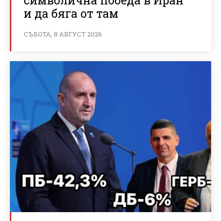
символична победа в Иран
и да бяга от там
СЪБОТА, 8 АВГУСТ 2026