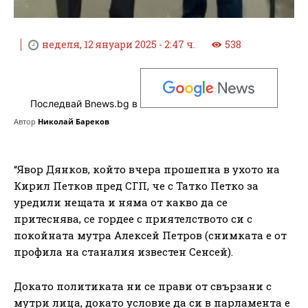
неделя, 12 януари 2025 - 2:47 ч.
538
Последвай Bnews.bg в
Автор
Николай Бареков
“Явор Дянков, който вчера прошепна в ухото на
Кирил Петков пред СГП, че с Татко Петко за
уредили нещата и няма от какво да се
притеснява, се гордее с приятелството си с
покойната мутра Алексей Петров (снимката е от
профила на станалия известен Сенсей).
Докато политиката ни се прави от свързани с
мутри лица, докато условие да си в парламента е