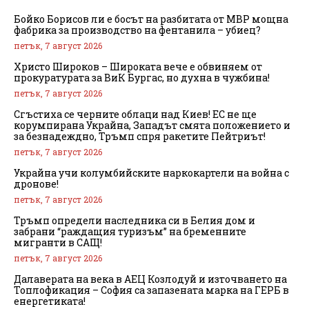
Бойко Борисов ли е босът на разбитата от МВР мощна
фабрика за производство на фентанила – убиец?
петък, 7 август 2026
Христо Широков – Широката вече е обвиняем от
прокуратурата за ВиК Бургас, но духна в чужбина!
петък, 7 август 2026
Сгъстиха се черните облаци над Киев! ЕС не ще
корумпирана Украйна, Западът смята положението и
за безнадеждно, Тръмп спря ракетите Пейтриът!
петък, 7 август 2026
Украйна учи колумбийските наркокартели на война с
дронове!
петък, 7 август 2026
Тръмп определи наследника си в Белия дом и
забрани “раждащия туризъм” на бременните
мигранти в САЩ!
петък, 7 август 2026
Далаверата на века в АЕЦ Козлодуй и източването на
Топлофикация – София са запазената марка на ГЕРБ в
енергетиката!