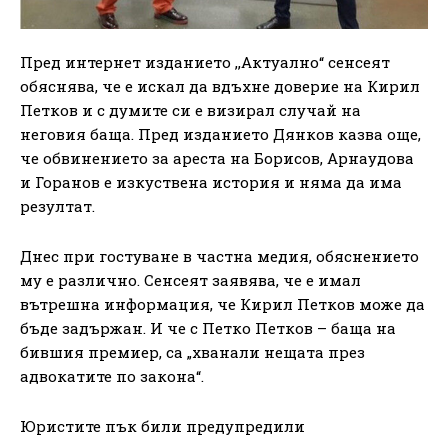
Пред интернет изданието ,,Актуално“ сенсеят
обяснява, че е искал да вдъхне доверие на Кирил
Петков и с думите си е визирал случай на
неговия баща. Пред изданието Дянков казва още,
че обвинението за ареста на Борисов, Арнаудова
и Горанов е изкуствена история и няма да има
резултат.
Днес при гостуване в частна медия, обяснението
му е различно. Сенсеят заявява, че е имал
вътрешна информация, че Кирил Петков може да
бъде задържан. И че с Петко Петков – баща на
бившия премиер, са „хванали нещата през
адвокатите по закона“.
Юристите пък били предупредили