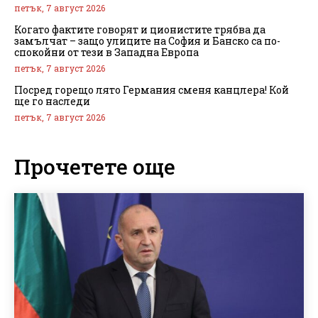
петък, 7 август 2026
Когато фактите говорят и ционистите трябва да
замълчат – защо улиците на София и Банско са по-
спокойни от тези в Западна Европа
петък, 7 август 2026
Посред горещо лято Германия сменя канцлера! Кой
ще го наследи
петък, 7 август 2026
Прочетете още