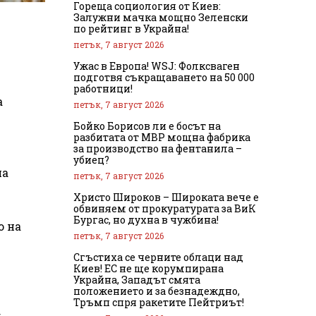
Гореща социология от Киев:
Залужни мачка мощно Зеленски
по рейтинг в Украйна!
петък, 7 август 2026
Ужас в Европа! WSJ: Фолксваген
подготвя съкращаването на 50 000
работници!
а
петък, 7 август 2026
Бойко Борисов ли е босът на
разбитата от МВР мощна фабрика
за производство на фентанила –
убиец?
на
петък, 7 август 2026
Христо Широков – Широката вече е
обвиняем от прокуратурата за ВиК
Бургас, но духна в чужбина!
о на
петък, 7 август 2026
Сгъстиха се черните облаци над
Киев! ЕС не ще корумпирана
Украйна, Западът смята
положението и за безнадеждно,
Тръмп спря ракетите Пейтриът!
;