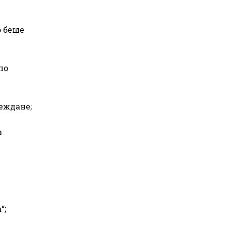
о беше
по
еждане;
а
“;