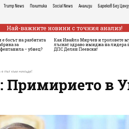
Trump News
Политика
Social News
Анализи
Бареков Без Ценз
Най-важните новини с точния анализ!
 е босът на разбитата
Как Ивайло Мирчев и троловете м
брика за
лъскат здраво имиджа на лидера 
 фентанила – убиец?
ДПС Делян Пеевски!
 е път към никъде!
: Примирието в У