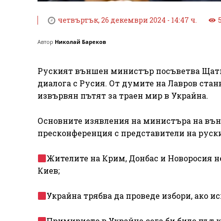
четвъртък, 26 декември 2024 - 14:47 ч.
Автор
Николай Бареков
Руският външен министър посъветва Щатит
диалога с Русия. От думите на Лавров стан
извървян пътят за траен мир в Украйна.
Основните изявления на министъра на вън
пресконференция с представители на руск
Жителите на Крим, Донбас и Новоросия не
Киев;
Украйна трябва да проведе избори, ако и
Примирието в Украйна сега би било път