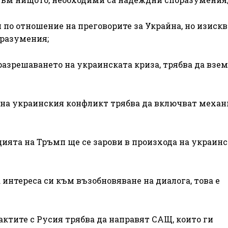
 по отношение на преговорите за Украйна, но изискв
оразумения;
 разрешаването на украинската криза, трябва да взе
 на украинския конфликт трябва да включват меха
ията на Тръмп ще се зарови в произхода на украин
 интереса си към възобновяване на диалога, това е
актите с Русия трябва да направят САЩ, които ги