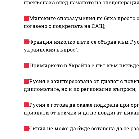
прекъснаха след началото на спецоперация
Минските споразумения не бяха просто оп
погазено с подкрепата на САЩ;
Франция няколко пъти се обърна към Рус
украинския въпрос“;
Примирието в Украйна е път към никъде;
Русия е заинтересована от диалог с нови
дипломатите, но и по регионални въпроси;
Русия е готова да окаже подкрепа при орг
признати от всички и да не повдигат никак
Сирия не може да бъде оставена да се ра