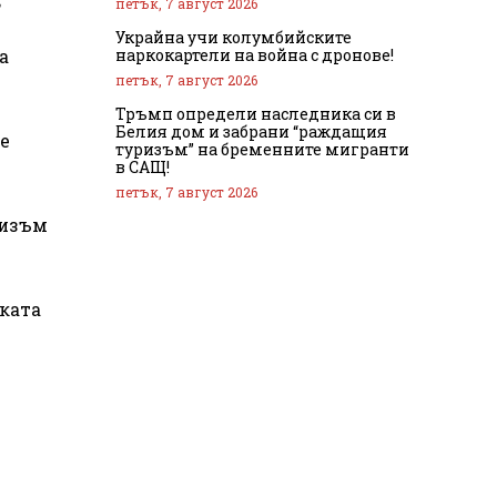
петък, 7 август 2026
Украйна учи колумбийските
наркокартели на война с дронове!
а
петък, 7 август 2026
Тръмп определи наследника си в
Белия дом и забрани “раждащия
ме
туризъм” на бременните мигранти
в САЩ!
петък, 7 август 2026
низъм
ската