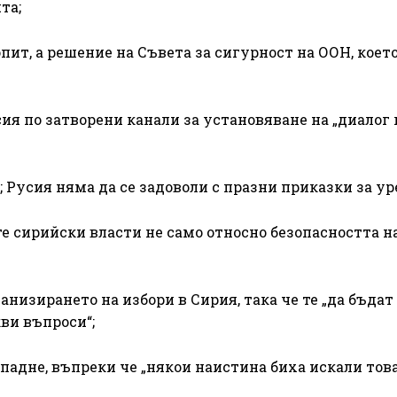
та;
ит, а решение на Съвета за сигурност на ООН, коет
ия по затворени канали за установяване на „диалог 
 Русия няма да се задоволи с празни приказки за ур
те сирийски власти не само относно безопасността н
анизирането на избори в Сирия, така че те „да бъдат
ви въпроси“;
зпадне, въпреки че „някои наистина биха искали това