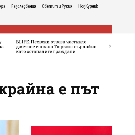
ура
Разследвания
Светът и Русия
НюзКурник
у
BLIFE: Пеевски отказа частните
на
джетове и хвана Тюркиш еърлайнс
като останалите граждани
крайна е път