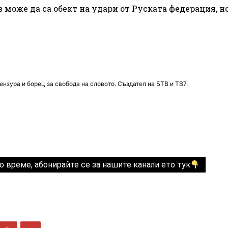
 може да са обект на удари от Руската федерация, н
нзура и борец за свобода на словото. Създател на БТВ и ТВ7.
о време, абонирайте се за нашите канали ето тук