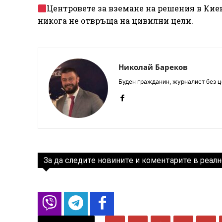
Центровете за вземане на решения в Киев
никога не отвръща на цивилни цели.
Николай Бареков
Буден гражданин, журналист без це
За да следите новините и коментарите в реалн