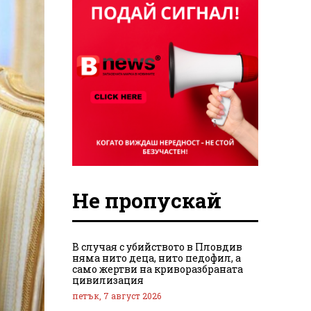
Не пропускай
В случая с убийството в Пловдив
няма нито деца, нито педофил, а
само жертви на криворазбраната
цивилизация
петък, 7 август 2026