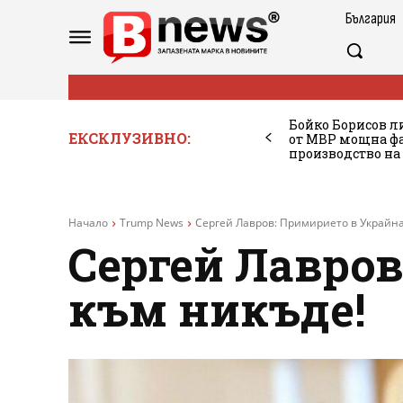
България
Бойко Борисов ли
ЕКСКЛУЗИВНО:
от МВР мощна фа
производство на
Начало
Trump News
Сергей Лавров: Примирието в Украйна
Сергей Лавров
към никъде!