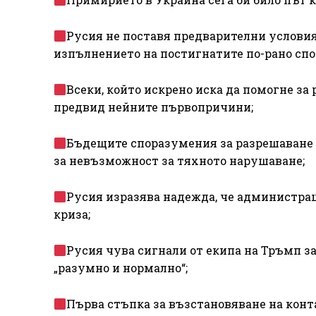
Русия не поставя предварителни условия
изпълнението на постигнатите по-рано сп
Всеки, който искрено иска да помогне за
предвид нейните първопричини;
Бъдещите споразумения за разрешаване
за невъзможност за тяхното нарушаване;
Русия изразява надежда, че администрац
криза;
Русия чува сигнали от екипа на Тръмп за
„разумно и нормално“;
Първа стъпка за възстановяване на конт