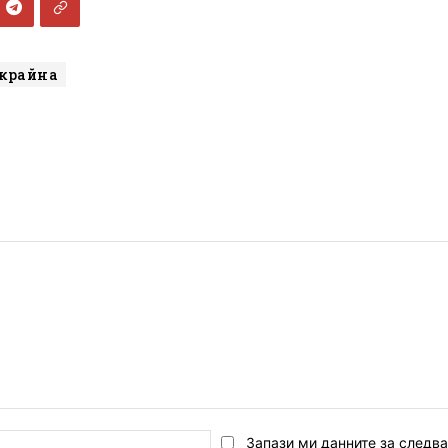
крайна
Email:*
Запази ми данните за следв