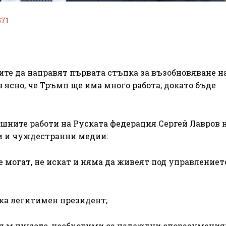
571
е да направят първата стъпка за възобновяване н
в ясно, че Тръмп ще има много работа, докато бъде
шните работи на Руската федерация Сергей Лавров 
и и чуждестранни медии:
 могат, не искат и няма да живеят под управлениет
ска легитимен президент;
 към нищото, необходими са надеждни споразумения