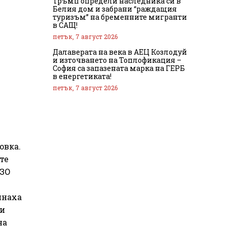
Тръмп определи наследника си в
Белия дом и забрани “раждащия
туризъм” на бременните мигранти
в САЩ!
петък, 7 август 2026
Далаверата на века в АЕЦ Козлодуй
и източването на Топлофикация –
София са запазената марка на ГЕРБ
в енергетиката!
петък, 7 август 2026
овка.
те
СЗО
инаха
ки
на