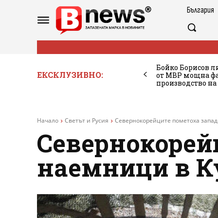
България
Бойко Борисов ли
ЕКСКЛУЗИВНО:
от МВР мощна фа
производство на
Начало
Светът и Русия
Севернокорейците пометоха запад
Севернокорей
наемници в К