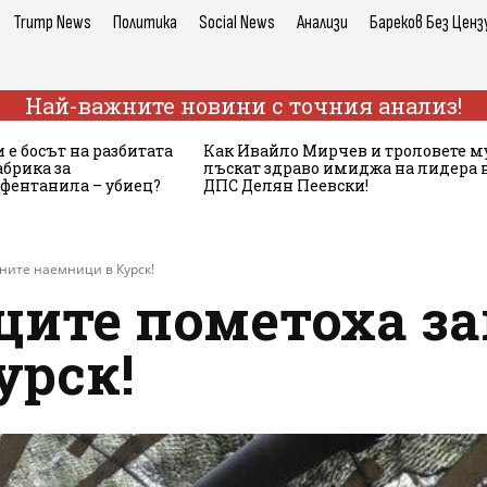
Trump News
Политика
Social News
Анализи
Бареков Без Ценз
Най-важните новини с точния анализ!
 е босът на разбитата
Как Ивайло Мирчев и троловете м
брика за
лъскат здраво имиджа на лидера 
 фентанила – убиец?
ДПС Делян Пеевски!
ните наемници в Курск!
ците пометоха з
урск!