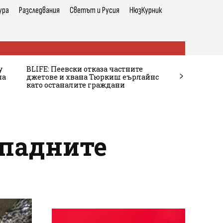
ура
Разследвания
Светът и Русия
НюзКурник
у
BLIFE: Пеевски отказа частните
на
джетове и хвана Тюркиш еърлайнс
като останалите граждани
ападните