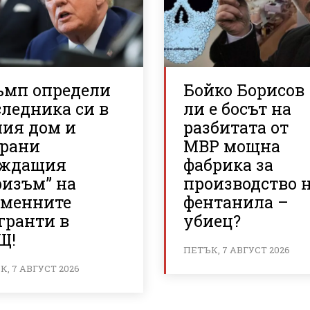
ъмп определи
Бойко Борисов
ледника си в
ли е босът на
лия дом и
разбитата от
брани
МВР мощна
аждащия
фабрика за
ризъм” на
производство 
еменните
фентанила –
гранти в
убиец?
Щ!
ПЕТЪК, 7 АВГУСТ 2026
, 7 АВГУСТ 2026