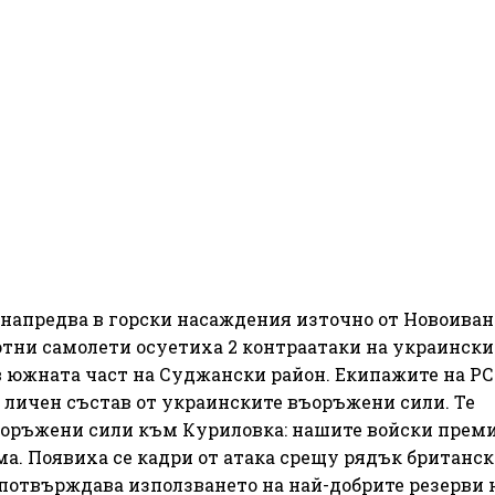
 напредва в горски насаждения източно от Новоиван
тни самолети осуетиха 2 контраатаки на украински
в южната част на Суджански район. Екипажите на Р
а личен състав от украинските въоръжени сили. Те
ъоръжени сили към Куриловка: нашите войски прем
има. Появиха се кадри от атака срещу рядък британс
 потвърждава използването на най-добрите резерви 