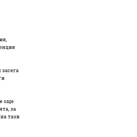
ия,
генция
 засега
ги
че още
та, за
на тази