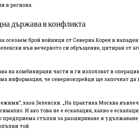
и в региона.
дна държава в конфликта
ва осезаем брой войници от Северна Корея в нападен
еленски във вечерното си обръщение, цитиран от а
ава на комбинирани части и ги използват в операции
 има информация, че севернокорейци ще започнат да 
ележими“, каза Зеленски. „На практика Москва въвле
имално. И ако това не е ескалация, какво е ескалация
то предприема стъпки за разширяване и удължаване 
допълни той.