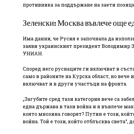
противника за поддържане на заети позици
Зеленски: Москва въвлече още е
Има данни, че Русия е започнала да използ
заяви украинският президент Володимир З
УНИАН.
Според него руснаците ги включват в съст
само в районите на Курска област, но вече
включват и в други участъци на фронта.
„Загубите сред тази категория вече са заб
една държава в тази война и я въвлече макс
която мнозина говорят? Путин е този, кой
война. Той е този, който отблъсква света“, 