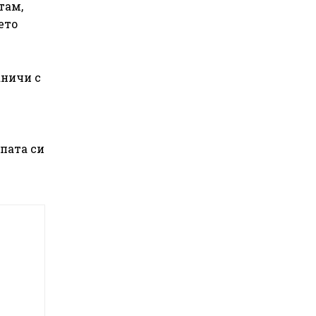
там,
ето
аничи с
пата си