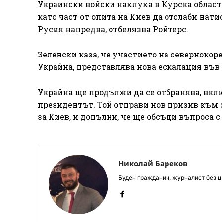
Украински войски нахлуха в Курска област
като част от опита на Киев да отслаби нат
Русия напредва, отбелязва Ройтерс.
Зеленски каза, че участието на севернокор
Украйна, представлява нова ескалация във 
Украйна ще продължи да се отбранява, вкл
президентът. Той отправи нов призив към 
за Киев, и допълни, че ще обсъди въпроса 
Николай Бареков
Буден гражданин, журналист без це