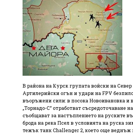
В района на Курск групата войски на Север
Артилерийски огън и удари на FPV безпило
въоръжени сили: в посока Новоивановка и 
„Торнадо-С“ отработват съсредоточаване н
съобщават за настъплението на руските в
брода на река Псел в условията на руска з
тежък танк Challenger 2, което още веднъж