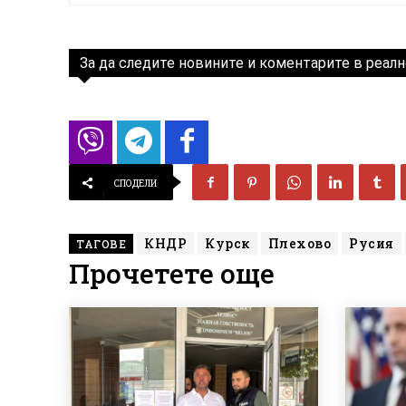
За да следите новините и коментарите в реалн
СПОДЕЛИ
КНДР
Курск
Плехово
Русия
ТАГОВЕ
Прочетете още