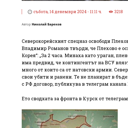
събота, 14 декември 2024 - 11:11 ч.
3218
Автор
Николай Бареков
Северокорейският спецназ освободи Плехово
Владимир Романов твърди, че Плехово е ос
Корея“: „За 2 часа. Минаха като ураган, пле
има предвид, че контингентът на ВСУ вляз
много от които са от натовски армии. Севе
свои убити и ранени. Те не планират в бъ
с РФ договор, публикува в телеграм канала
Ето сводката за фронта в Курск от телеграм