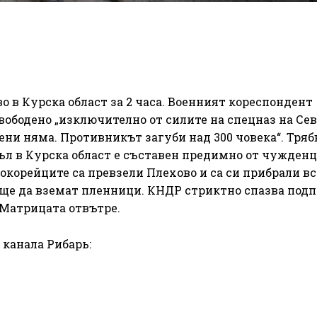
 в Курска област за 2 часа. Военният кореспондент
вободено „изключително от силите на спецназ на Се
нени няма. Противникът загуби над 300 човека“. Тряб
ъл в Курска област е съставен предимно от чужденц
рокорейците са превзели Плехово и са си прибрали в
деще да вземат пленници. КНДР стриктно спазва под
 Матрицата отвътре.
 канала Рибарь: