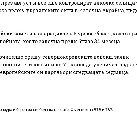
 през август и все още контролират няколко селища 
иска върху украинските сили в Източна Украйна, къд
ейски войски в операциите в Курска област, която гр
войната, която започна преди близо 34 месеца.
ючително срещу севернокорейските войски, заяви
западните съюзници на Украйна да увеличат подкре
с европейските си партньори следващата седмица.
нзура и борец за свобода на словото. Създател на БТВ и ТВ7.