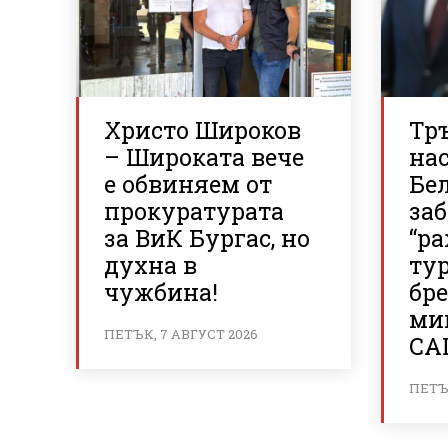
Христо Широков
Тр
– Широката вече
нас
е обвиняем от
Бе
прокуратурата
за
за ВиК Бургас, но
“р
духна в
ту
чужбина!
бр
ми
ПЕТЪК, 7 АВГУСТ 2026
СА
ПЕТЪК