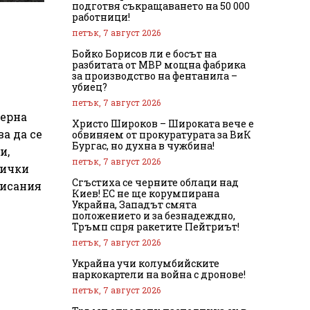
подготвя съкращаването на 50 000
работници!
петък, 7 август 2026
Бойко Борисов ли е босът на
разбитата от МВР мощна фабрика
за производство на фентанила –
убиец?
петък, 7 август 2026
верна
Христо Широков – Широката вече е
ва да се
обвиняем от прокуратурата за ВиК
Бургас, но духна в чужбина!
и,
петък, 7 август 2026
сички
Сгъстиха се черните облаци над
писания
Киев! ЕС не ще корумпирана
Украйна, Западът смята
положението и за безнадеждно,
Тръмп спря ракетите Пейтриът!
петък, 7 август 2026
Украйна учи колумбийските
наркокартели на война с дронове!
петък, 7 август 2026