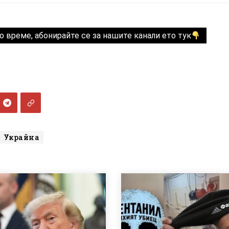
о време, абонирайте се за нашите канали ето тук
Украйна