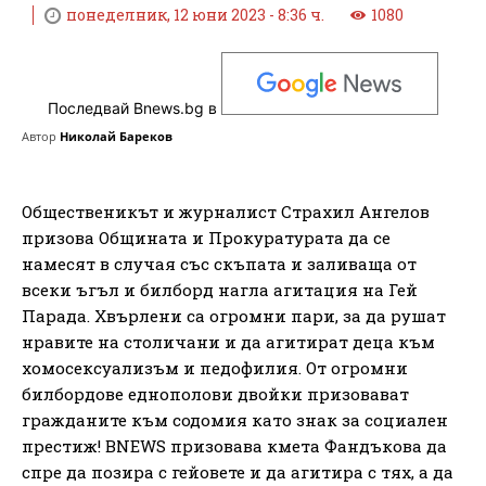
понеделник, 12 юни 2023 - 8:36 ч.
1080
Последвай Bnews.bg в
Автор
Николай Бареков
Общественикът и журналист Страхил Ангелов
призова Общината и Прокуратурата да се
намесят в случая със скъпата и заливаща от
всеки ъгъл и билборд нагла агитация на Гей
Парада. Хвърлени са огромни пари, за да рушат
нравите на столичани и да агитират деца към
хомосексуализъм и педофилия. От огромни
билбордове еднополови двойки призовават
гражданите към содомия като знак за социален
престиж! BNEWS призовава кмета Фандъкова да
спре да позира с гейовете и да агитира с тях, а да