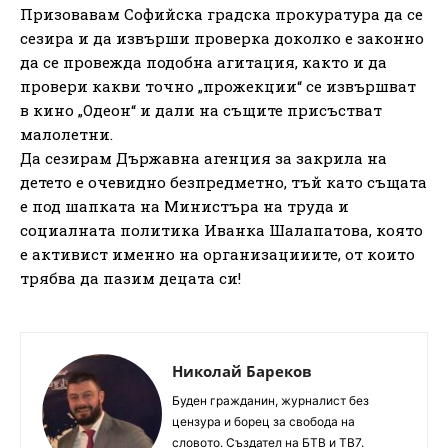
Призовавам Софийска градска прокуратура да се
сезира и да извърши проверка доколко е законно
да се провежда подобна агитация, както и да
провери какви точно „прожекции“ се извършват
в кино „Одеон“ и дали на същите присъстват
малолетни.
Да сезирам Държавна агенция за закрила на
детето е очевидно безпредметно, тъй като същата
е под шапката на Министъра на труда и
социалната политика Иванка Шалапатова, която
е активист именно на организацииите, от които
трябва да пазим децата си!
Николай Бареков
Буден гражданин, журналист без
цензура и борец за свобода на
словото. Създател на БТВ и ТВ7.