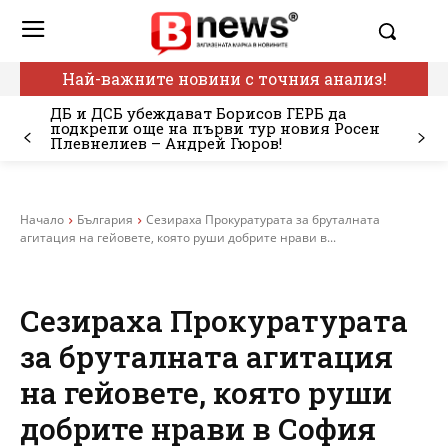
Най-важните новини с точния анализ!
ДБ и ДСБ убеждават Борисов ГЕРБ да
подкрепи още на първи тур новия Росен
Плевнелиев – Андрей Гюров!
Начало
България
Сезираха Прокуратурата за бруталната
агитация на гейовете, която руши добрите нрави в...
Сезираха Прокуратурата
за бруталната агитация
на гейовете, която руши
добрите нрави в София