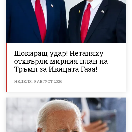
Шокиращ удар! Нетаняху
отхвърли мирния план на
Тръмп за Ивицата Газа!
НЕДЕЛЯ, 9 АВГУСТ 2026