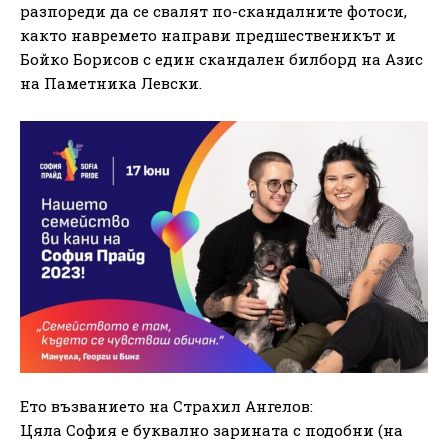
разпореди да се свалят по-скандалните фотоси,
както навремето направи предшественикът и
Бойко Борисов с един скандален билборд на Азис
на Паметника Левски.
Ето възванието на Страхил Ангелов:
Цяла София е буквално зарината с подобни (на