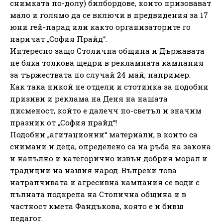
снимката по-долу) билбордове, които призовават
мало и голямо да се включи в предвидения за 17
юни гей-парад или както организаторите го
наричат „София Прайд“.
Интересно защо Столична община и Държавата
не бяха толкова щедри в рекламната кампания
за тържествата по случай 24 май, например.
Как така никой не отдели и стотинка за подобни
призиви и реклама на Деня на нашата
писменост, който е далечч по-светъл и значим
празник от „София прайд“!
Подобни „агитационни“ материали, в които са
снимани и деца, определено са на ръба на закона
и напълно и категорично извън добрия морал и
традиции на нашия народ. Въпреки това
натрапчивата и агресивна кампания се води с
пълната подкрепа на Столична община и в
частност кмета Фандъкова, която е и бивш
педагог.