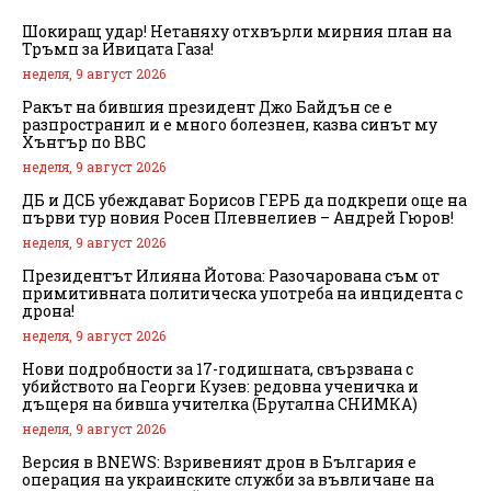
Шокиращ удар! Нетаняху отхвърли мирния план на
Тръмп за Ивицата Газа!
неделя, 9 август 2026
Ракът на бившия президент Джо Байдън се е
разпространил и е много болезнен, казва синът му
Хънтър по BBC
неделя, 9 август 2026
ДБ и ДСБ убеждават Борисов ГЕРБ да подкрепи още на
първи тур новия Росен Плевнелиев – Андрей Гюров!
неделя, 9 август 2026
Президентът Илияна Йотова: Разочарована съм от
примитивната политическа употреба на инцидента с
дрона!
неделя, 9 август 2026
Нови подробности за 17-годишната, свързвана с
убийството на Георги Кузев: редовна ученичка и
дъщеря на бивша учителка (Брутална СНИМКА)
неделя, 9 август 2026
Версия в BNEWS: Взривеният дрон в България е
операция на украинските служби за въвличане на