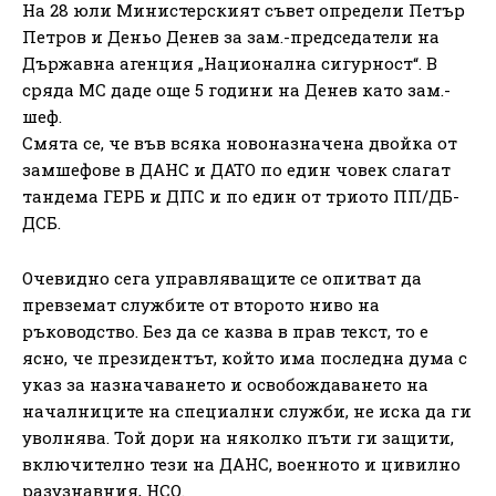
На 28 юли Министерският съвет определи Петър
Петров и Деньо Денев за зам.-председатели на
Държавна агенция „Национална сигурност“. В
сряда МС даде още 5 години на Денев като зам.-
шеф.
Смята се, че във всяка новоназначена двойка от
замшефове в ДАНС и ДАТО по един човек слагат
тандема ГЕРБ и ДПС и по един от триото ПП/ДБ-
ДСБ.
Очевидно сега управляващите се опитват да
превземат службите от второто ниво на
ръководство. Без да се казва в прав текст, то е
ясно, че президентът, който има последна дума с
указ за назначаването и освобождаването на
началниците на специални служби, не иска да ги
уволнява. Той дори на няколко пъти ги защити,
включително тези на ДАНС, военното и цивилно
разузнавния, НСО.