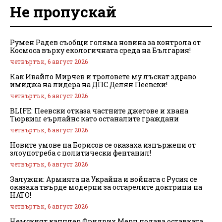
Не пропускай
Румен Радев съобщи голяма новина за контрола от
Космоса върху екологичната среда на България!
четвъртък, 6 август 2026
Как Ивайло Мирчев и троловете му лъскат здраво
имиджа на лидера на ДПС Делян Пеевски!
четвъртък, 6 август 2026
BLIFE: Пеевски отказа частните джетове и хвана
Тюркиш еърлайнс като останалите граждани
четвъртък, 6 август 2026
Новите умове на Борисов се оказаха изпържени от
злоупотреба с политически фентанил!
четвъртък, 6 август 2026
Залужни: Армията на Украйна и войната с Русия се
оказаха твърде модерни за остарелите доктрини на
НАТО!
четвъртък, 6 август 2026
Немският канцлер Фридрих Мерц подава оставката