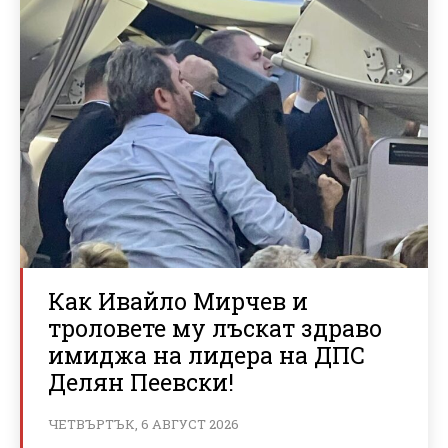
Как Ивайло Мирчев и
троловете му лъскат здраво
имиджа на лидера на ДПС
Делян Пеевски!
ЧЕТВЪРТЪК, 6 АВГУСТ 2026