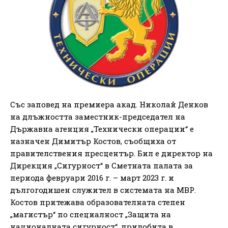
Със заповед на премиера акад. Николай Денков
на длъжността заместник-председател на
Държавна агенция „Технически операции“ е
назначен Димитър Костов, съобщиха от
правителствения пресцентър. Бил е директор на
Дирекция „Сигурност“ в Сметната палата за
периода февруари 2016 г. – март 2023 г. и
дългогодишен служител в системата на МВР.
Костов притежава образователната степен
„магистър“ по специалност „Защита на
националната сигурност“, придобита в