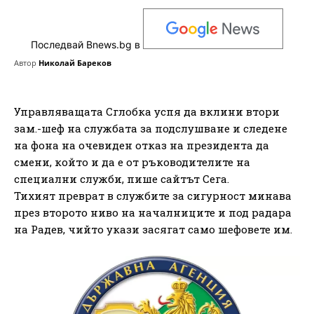
Последвай Bnews.bg в
Автор
Николай Бареков
Управляващата Сглобка успя да вклини втори
зам.-шеф на службата за подслушване и следене
на фона на очевиден отказ на президента да
смени, който и да е от ръководителите на
специални служби, пише сайтът Сега.
Тихият преврат в службите за сигурност минава
през второто ниво на началниците и под радара
на Радев, чийто укази засягат само шефовете им.