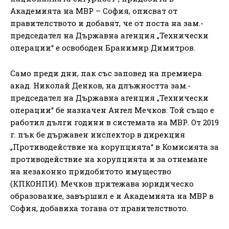
Академията на МВР – София, описват от
правителството и добавят, че от поста на зам.-
председател на Държавна агенция „Технически
операции“ е освободен Бранимир Димитров.
Само преди дни, пак със заповед на премиера
акад. Николай Денков, на длъжността зам.-
председател на Държавна агенция „Технически
операции“ бе назначен Ангел Мечков. Той също е
работил дълги години в системата на МВР. От 2019
г. пък бе държавен инспектор в дирекция
„Противодействие на корупцията“ в Комисията за
противодействие на корупцията и за отнемане
на незаконно придобитото имущество
(КПКОНПИ). Мечков притежава юридическо
образование, завършил е и Академията на МВР в
София, добавиха тогава от правителството.