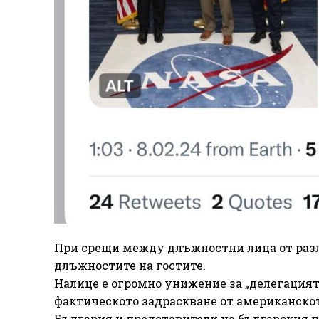
При срещи между длъжностни лица от р
длъжностите на гостите.
Налице е огромно унижение за „делегацията
фактическото задраскване от американскот
България и представители на българския н