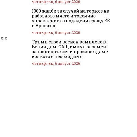
четвъртък, 6 август 2026
1000 жалби за случай на тормоз на
работното място и токсично
управление са подадени срещу ЕК
в Брюксел!
четвъртък, 6 август 2026
е е
Тръмп строи военен комплекс в
Белия дом: САЩ имаме огромен
запас от оръжия и произвеждаме
колкото е необходимо!
четвъртък, 6 август 2026