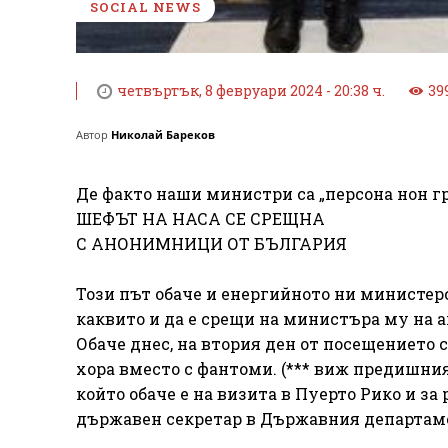
SOCIAL NEWS
четвъртък, 8 февруари 2024 - 20:38 ч.
39
Автор
Николай Бареков
Де факто наши министри са „персона нон г
ШЕФЪТ НА НАСА СЕ СРЕЩНА
С АНОНИМНИЦИ ОТ БЪЛГАРИЯ
Този път обаче и енергийното ни министер
каквито и да е срещи на министъра му на 
Обаче днес, на втория ден от посещението 
хора вместо с фантоми. (*** виж предишни
който обаче е на визита в Пуерто Рико и 
държавен секретар в Държавния департаме