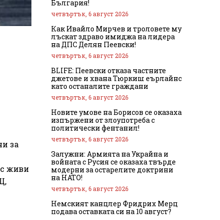
България!
четвъртък, 6 август 2026
Как Ивайло Мирчев и троловете му
лъскат здраво имиджа на лидера
на ДПС Делян Пеевски!
четвъртък, 6 август 2026
BLIFE: Пеевски отказа частните
джетове и хвана Тюркиш еърлайнс
като останалите граждани
четвъртък, 6 август 2026
Новите умове на Борисов се оказаха
изпържени от злоупотреба с
политически фентанил!
четвъртък, 6 август 2026
чи за
Залужни: Армията на Украйна и
войната с Русия се оказаха твърде
 с живи
модерни за остарелите доктрини
на НАТО!
Щ,
четвъртък, 6 август 2026
Немският канцлер Фридрих Мерц
подава оставката си на 10 август?