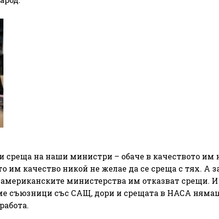
и среща на наши министри – обаче в качеството им 
о им качество никой не желае да се среща с тях. А з
м американските министерства им отказват срещи. И
ме съюзници със САЩ, дори и срещата в НАСА нямаш
работа.