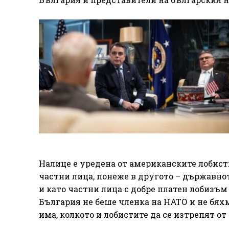
Налице е уредена от американските лобист
частни лица, понеже в другото – държавнот
и като частни лица с добре платен лобизъ
България не беше членка на НАТО и не бях
има, колкото и лобистите да се изтрепят от 