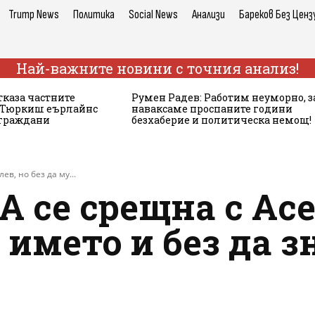
Trump News
Политика
Social News
Анализи
Бареков Без Ценз
Най-важните новини с точния анализ!
тказа частните
Румен Радев: Работим неуморно, з
а Тюркиш еърлайнс
наваксаме проспаните години
 граждани
безхаберие и политическа немощ!
в, но без да му...
 се срещна с Асе
 името и без да з