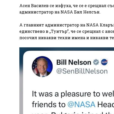
Асен Василев се изфука, че се е срещнал с
администратор на NASA Бил Нелсън.
А главният администратор на NASA Кларън
единствено в „Туитър”, че се срещнал с ан
посочил никакви техни имена и никакви т