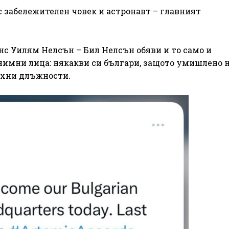
ъс забележителен човек и астронавт – главният
с Уилям Нелсън – Бил Нелсън обяви и то само и
онимни лица: някакви си българи, защото умишлено н
ехни длъжности.