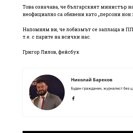
Това означава, че българският министър н
неофициално са обявени като „персони нон
Напомням ви, че лобизмът се заплаща и ПП 
т.е. с парите на всички нас.
Григор Лилов, фейсбук
Николай Бареков
Буден гражданин, журналист без це