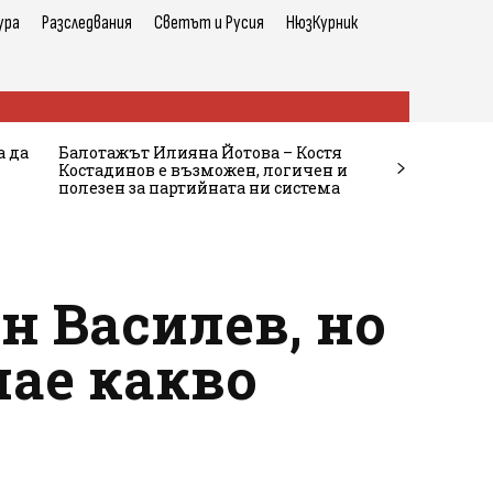
ура
Разследвания
Светът и Русия
НюзКурник
а да
Балотажът Илияна Йотова – Костя
Костадинов е възможен, логичен и
полезен за партийната ни система
н Василев, но
нае какво