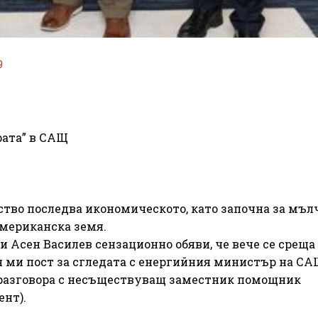
9
рата” в САЩ
ство последва икономическото, като започна за мъл
американска земя.
си Асен Василев сензационно обяви, че вече се среща
я ми пост за сгледата с енергийния министър на СА
за разговора с несъществуващ заместник помощник
нт).