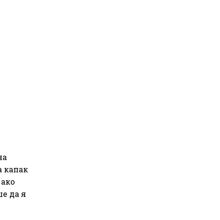
на
а капак
 ако
е да я