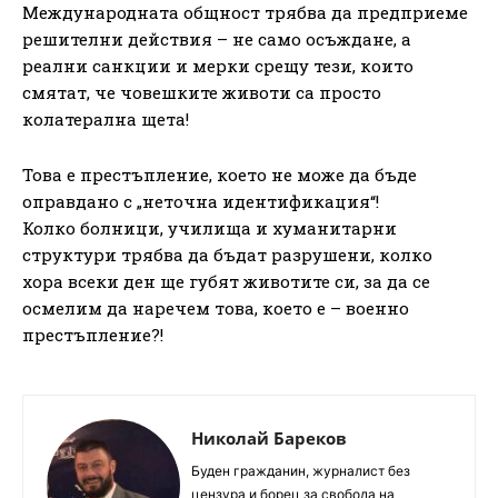
Международната общност трябва да предприеме
решителни действия – не само осъждане, а
реални санкции и мерки срещу тези, които
смятат, че човешките животи са просто
колатерална щета!
Това е престъпление, което не може да бъде
оправдано с „неточна идентификация“!
Колко болници, училища и хуманитарни
структури трябва да бъдат разрушени, колко
хора всеки ден ще губят животите си, за да се
осмелим да наречем това, което е – военно
престъпление?!
Николай Бареков
Буден гражданин, журналист без
цензура и борец за свобода на