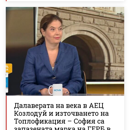
Далаверата на века в АЕЦ
Козлодуй и източването на
Топлофикация – София са
запазената марка на ГЕРБ в