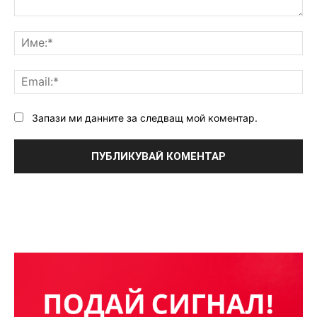
Коментар:
Им
Ema
Запази ми данните за следващ мой коментар.