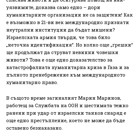
уязвимите, доказва само едно – дори
хуманитарните организации не са защитени! Как
е възможно в 21-ви век международно признати
неутрални институции да бъдат мишени?
Израелската армия твърди, че това било
„неточна идентификация“. Но колко още „грешки“
ще продължат да струват невинни човешки
животи? Това е още едно доказателство за
катастрофалната хуманитарна криза в Газа и за
пълното пренебрежение към международното
хуманитарно право.
В същото време загиналият Марин Маринов,
работещ за Службата на ООН и шестимата тежко
ранени при удар от израелски танков снаряд е
още едно престъпление, което не може да бъде
оставено безнаказано.