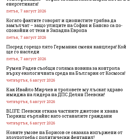
енергетиката!
петък, 7 август 2026
Когато фактите говорят и ционистите трябва да
замълчат – защо улиците на София и Банско са по-
спокойни от тези в Западна Европа
петък, 7 август 2026
Посред горещо лято Германия сменя канцлера! Кой
ще го наследи
петък, 7 август 2026
Румен Радев съобщи голяма новина за контрола
върху екологичната среда на България от Космоса!
четвъртък, 6 август 2026
Как Ивайло Мирчев и троловете му лъскат здраво
имиджа на лидера на ДПС Делян Пеевски!
четвъртък, 6 август 2026
BLIFE: Пеевски отказа частните джетове и хвана
Тюркиш еърлайнс като останалите граждани
четвъртък, 6 август 2026
Новите умове на Борисов се оказаха изпържени от
злоупотреба с политически фентанил!