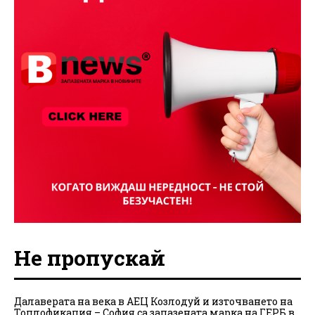
Не пропускай
Далаверата на века в АЕЦ Козлодуй и източването на
Топлофикация – София са запазената марка на ГЕРБ в