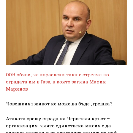
ООН обяви, че израелски танк е стрелял по
сградата им в Газа, в която загина Марин
Маринов
Човешкият живот не може да бъде „грешка“!
Атаката срещу сграда на Червения кръст –
организация, чиято единствена мисия е да
спасява животи и да осигурява помощ на най-