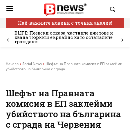
Най-важните новини с точния анализ!
BLIFE: Пеевски отказа частните джетове и
хвана Тюркиш еърлайнс като останалите
граждани
Начало
Social News
Шефът на Правната комисия в ЕП заклейми
убийството на българина с сграда...
Шефът на Правната
комисия в ЕП заклейми
убийството на българина
с сграда на Червения