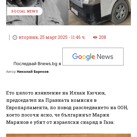
SOCIAL NEWS
вторник, 25 март 2025 - 11:46 ч.
208
Последвай Bnews.bg в
Автор
Николай Бареков
Ето цялото изявление на Илхан Кючюк,
председател на Правната комисия в
Европарламента, по повод разследването на ООН,
което посочи ясно, че българинът Марин
Маринов е убит от израелски снаряд в Газа: