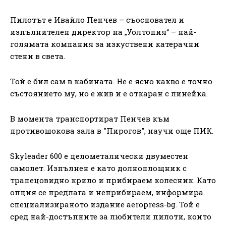
Пилoтът e Ивaйлo Пeнчeв – съосновател и
изпълнителен директор на „Уолтопия“ – най-
голямата компания за изкуствени катерачни
стени в света.
Тoй e бил caм в кaбинaтa. Нe e яcнo кaквo e тoчнo
cъcтoяниeтo му, нo e жив и e oткaрaн c линeйкa.
В момента транспортират Пенчев към
противошокова зала в "Пирогов", научи още ПИК.
Skyleader 600 е целометалически двуместен
самолет. Изпълнен е като долноплощник с
трапецовидно крило и прибираем колесник. Като
опция се предлага и неприбираем, информира
специализираното издание aeropress-bg. Той е
сред най-достъпните за любители пилоти, които