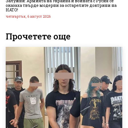
Залужни: Армията на Украйна и войната с Русия се
оказаха твърде модерни за остарелите доктрини на
НАТО!
четвъртък, 6 август 2026
Прочетете още