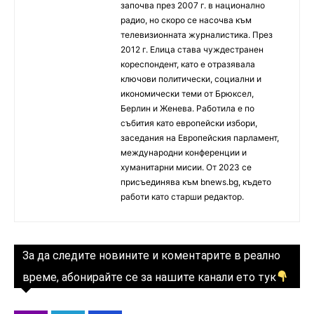
започва през 2007 г. в национално
радио, но скоро се насочва към
телевизионната журналистика. През
2012 г. Елица става чуждестранен
кореспондент, като е отразявала
ключови политически, социални и
икономически теми от Брюксел,
Берлин и Женева. Работила е по
събития като европейски избори,
заседания на Европейския парламент,
международни конференции и
хуманитарни мисии. От 2023 се
присъединява към bnews.bg, където
работи като старши редактор.
За да следите новините и коментарите в реално
време, абонирайте се за нашите канали ето тук