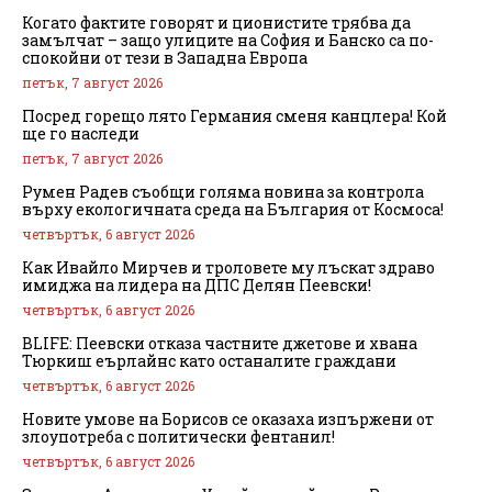
Когато фактите говорят и ционистите трябва да
замълчат – защо улиците на София и Банско са по-
спокойни от тези в Западна Европа
петък, 7 август 2026
Посред горещо лято Германия сменя канцлера! Кой
ще го наследи
петък, 7 август 2026
Румен Радев съобщи голяма новина за контрола
върху екологичната среда на България от Космоса!
четвъртък, 6 август 2026
Как Ивайло Мирчев и троловете му лъскат здраво
имиджа на лидера на ДПС Делян Пеевски!
четвъртък, 6 август 2026
BLIFE: Пеевски отказа частните джетове и хвана
Тюркиш еърлайнс като останалите граждани
четвъртък, 6 август 2026
Новите умове на Борисов се оказаха изпържени от
злоупотреба с политически фентанил!
четвъртък, 6 август 2026