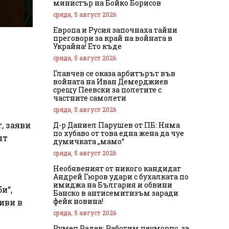
министър на Бойко Борисов
сряда, 5 август 2026
Европа и Русия започнаха тайни
преговори за край на войната в
Украйна! Ето къде
сряда, 5 август 2026
Главчев се оказа арбитърът във
войната на Иван Демерджиев
срещу Пеевски за полетите с
частните самолети
сряда, 5 август 2026
, заяви
Д-р Даниел Парушев от ПБ: Няма
по хубаво от това една жена да чуе
ят
думичката „мамо“
сряда, 5 август 2026
Необявеният от никого кандидат
Андрей Гюров удари с бухалката по
имиджа на България и обвини
и“,
Банско в антисемитизъм заради
фейк новина!
иви в
сряда, 5 август 2026
Румен Радев: Работим неуморно, за