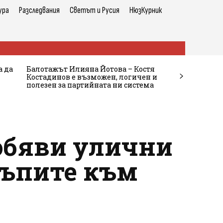
ура
Разследвания
Светът и Русия
НюзКурник
а да
Балотажът Илияна Йотова – Костя
Костадинов е възможен, логичен и
полезен за партийната ни система
обяви улични
тъпите към