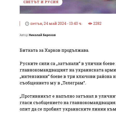
СВЕТЪТ И РУСИЯ
петък, 24 май 2024 - 13:40 ч.
2282
Автор
Николай Бареков
Битката за Харков продължава.
Руските сили са „затънали“ в улични боеве
главнокомандващият на украинската армия 
„интензивни“ боеве в три ключови района н
съобщението му в „Телеграм“.
„Противникът е напълно затънал в уличнит
гласи съобщението на главнокомандващия. 
опит да се пробият украинските линии към