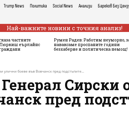
Trump News
Политика
Social News
Анализи
Бареков Без Ценз
Най-важните новини с точния анализ!
тказа частните
Румен Радев: Работим неуморно, з
а Тюркиш еърлайнс
наваксаме проспаните години
 граждани
безхаберие и политическа немощ!
и улични боеве във Вовчанск пред подстъпите...
 Генерал Сирски 
вчанск пред подс