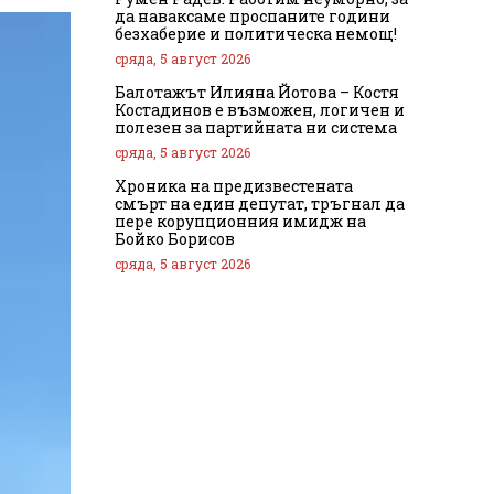
да наваксаме проспаните години
безхаберие и политическа немощ!
сряда, 5 август 2026
Балотажът Илияна Йотова – Костя
Костадинов е възможен, логичен и
полезен за партийната ни система
сряда, 5 август 2026
Хроника на предизвестената
смърт на един депутат, тръгнал да
пере корупционния имидж на
Бойко Борисов
сряда, 5 август 2026