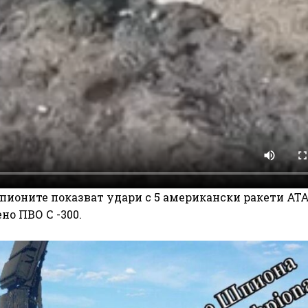
шпионите показват удари с 5 американски ракети AT
о ПВО С -300.