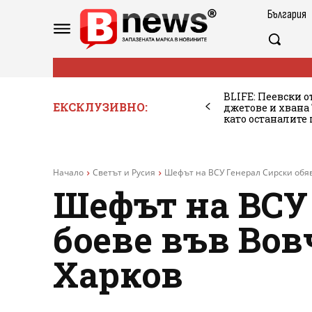
България
BLIFE: Пеевски о
ЕКСКЛУЗИВНО:
джетове и хван
като останалите
Начало
Светът и Русия
Шефът на ВСУ Генерал Сирски обяв
Шефът на ВСУ
боеве във Во
Харков