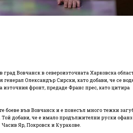
 в град Вовчанск в североизточната Харковска област
генерал Олександър Сирски, като добави, че се вод
а източния фронт, предаде Франс прес, като цитира
е боеве във Вовчанск и е понесъл много тежки загуб
Той добави, че е имало продължителни руски офанз
 Часив Яр, Покровск и Курахове.