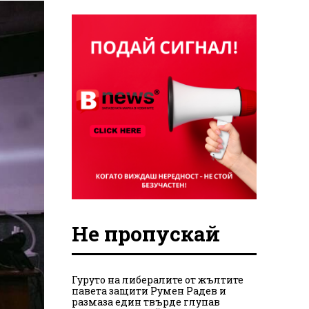
Не пропускай
Гуруто на либералите от жълтите
павета защити Румен Радев и
размаза един твърде глупав