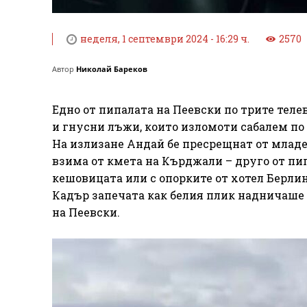
неделя, 1 септември 2024 - 16:29 ч.
2570
Автор
Николай Бареков
Едно от пипалата на Пеевски по трите тел
и гнусни лъжи, които изломоти сабалем по
На излизане Андай бе пресрещнат от младеж
взима от кмета на Кърджали – друго от пип
кешовицата или с опорките от хотел Берли
Кадър запечата как белия плик надничаше 
на Пеевски.