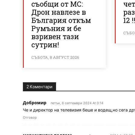
съобщи от МС:
че
Дрон навлезе в
раз
България откъм
12 !!
Румъния и бе
СЪБОТ
взривен тази
сутрин!
СЪБОТА, 8 АВГУСТ 2026
2 Коментари
Добромир
петък, 6 септември 2024 At 0:14
Че и директор на телевизия беше и водещ,но сега др
Отговор