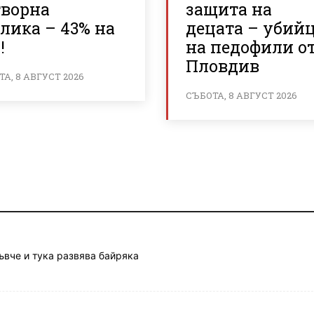
творна
защита на
лика – 43% на
децата – убий
!
на педофили о
Пловдив
А, 8 АВГУСТ 2026
СЪБОТА, 8 АВГУСТ 2026
ъвче и тука развява байряка