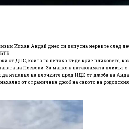
евизии Илхан Андай днес си изпусна нервите след де
 БТВ.
и от ДПС, които го питаха къде крие пликовете, ко
алата на Пеевски. За малко в патакламата пликът с
н да изпадне на плочките пред НДК от джоба на Анда
нахално от страничния джоб на сакото на родопския