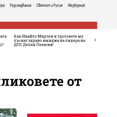
ура
Разследвания
Светът и Русия
НюзКурник
тата
Как Ивайло Мирчев и троловете му
лъскат здраво имиджа на лидера на
ц?
ДПС Делян Пеевски!
пликовете от