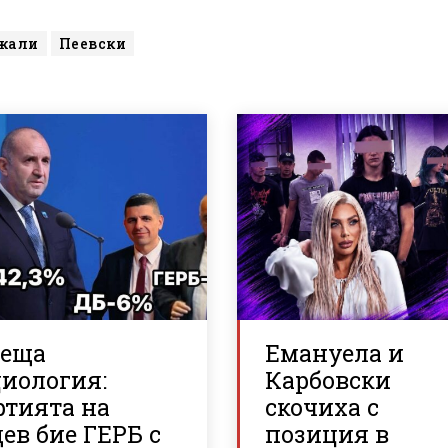
жали
Пеевски
реща
Емануела и
циология:
Карбовски
ртията на
скочиха с
ев бие ГЕРБ с
позиция в