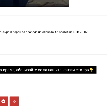
нзура и борец за свобода на словото. Създател на БТВ и ТВ7.
о време, абонирайте се за нашите канали ето тук