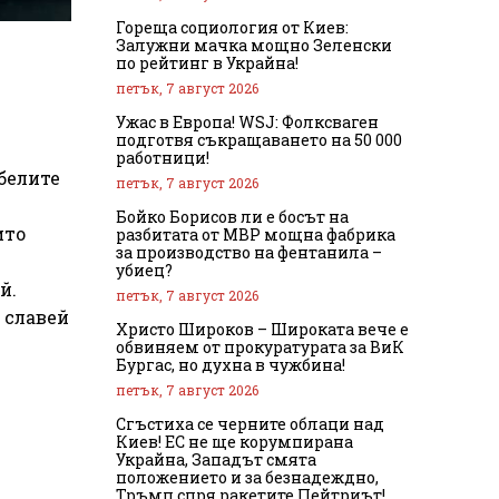
Гореща социология от Киев:
Залужни мачка мощно Зеленски
по рейтинг в Украйна!
петък, 7 август 2026
Ужас в Европа! WSJ: Фолксваген
подготвя съкращаването на 50 000
работници!
белите
петък, 7 август 2026
Бойко Борисов ли е босът на
ито
разбитата от МВР мощна фабрика
за производство на фентанила –
убиец?
й.
петък, 7 август 2026
 славей
Христо Широков – Широката вече е
обвиняем от прокуратурата за ВиК
Бургас, но духна в чужбина!
петък, 7 август 2026
Сгъстиха се черните облаци над
Киев! ЕС не ще корумпирана
Украйна, Западът смята
положението и за безнадеждно,
Тръмп спря ракетите Пейтриът!