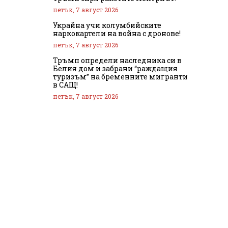
петък, 7 август 2026
Украйна учи колумбийските
наркокартели на война с дронове!
петък, 7 август 2026
Тръмп определи наследника си в
Белия дом и забрани “раждащия
туризъм” на бременните мигранти
в САЩ!
петък, 7 август 2026