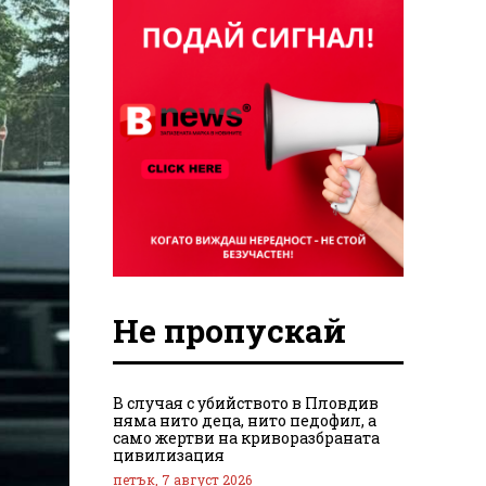
Не пропускай
В случая с убийството в Пловдив
няма нито деца, нито педофил, а
само жертви на криворазбраната
цивилизация
петък, 7 август 2026