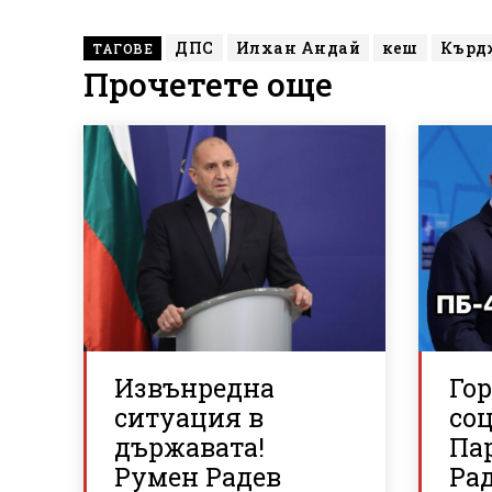
ДПС
Илхан Андай
кеш
Кърд
ТАГОВЕ
Прочетете още
Извънредна
Го
ситуация в
со
държавата!
Па
Румен Радев
Рад