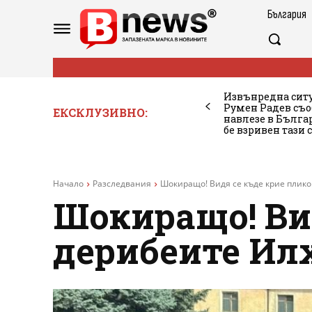
България
Извънредна ситу
Румен Радев съо
ЕКСКЛУЗИВНО:
навлезе в Бълг
бе взривен тази 
Начало
Разследвания
Шокиращо! Видя се къде крие плико
Шокиращо! Вид
дерибеите Ил