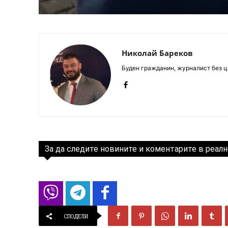
Николай Бареков
Буден гражданин, журналист без це
За да следите новините и коментарите в реалн
СПОДЕЛИ