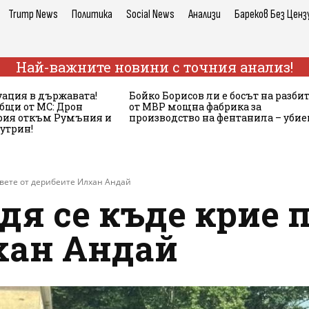
Trump News
Политика
Social News
Анализи
Бареков Без Ценз
Най-важните новини с точния анализ!
ация в държавата!
Бойко Борисов ли е босът на разби
бщи от МС: Дрон
от МВР мощна фабрика за
ария откъм Румъния и
производство на фентанила – убие
сутрин!
вете от дерибеите Илхан Андай
я се къде крие 
хан Андай