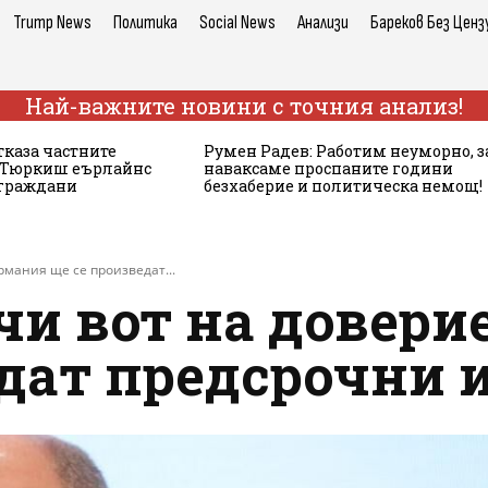
Trump News
Политика
Social News
Анализи
Бареков Без Ценз
Най-важните новини с точния анализ!
тказа частните
Румен Радев: Работим неуморно, з
а Тюркиш еърлайнс
наваксаме проспаните години
 граждани
безхаберие и политическа немощ!
рмания ще се произведат...
и вот на довери
едат предсрочни 