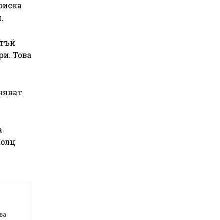
оиска
.
 тъй
ри. Това
няват
а
Шолц
чва