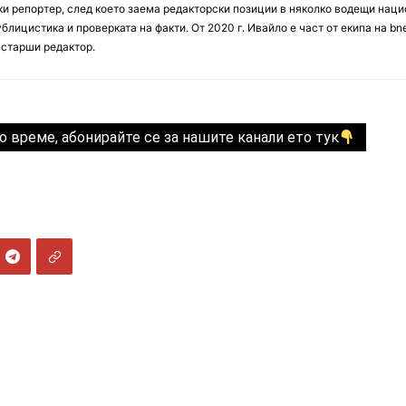
ски репортер, след което заема редакторски позиции в няколко водещи нац
блицистика и проверката на факти. От 2020 г. Ивайло е част от екипа на bn
 старши редактор.
о време, абонирайте се за нашите канали ето тук