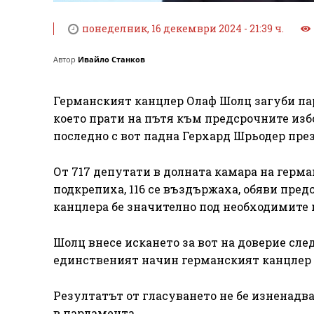
понеделник, 16 декември 2024 - 21:39 ч.
Автор
Ивайло Станков
Германският канцлер Олаф Шолц загуби пар
което прати на пътя към предсрочните избо
последно с вот падна Герхард Шрьодер през 
От 717 депутати в долната камара на герма
подкрепиха, 116 се въздържаха, обяви пред
канцлера бе значително под необходимите 
Шолц внесе искането за вот на доверие сле
единственият начин германският канцлер 
Резултатът от гласуването не бе изненадв
в парламента.