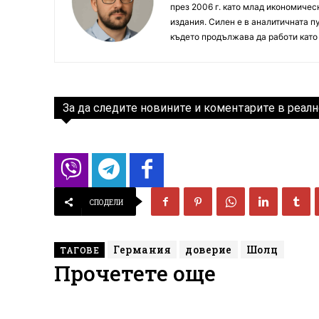
през 2006 г. като млад икономиче
издания. Силен е в аналитичната пу
където продължава да работи като
За да следите новините и коментарите в реалн
СПОДЕЛИ
Германия
доверие
Шолц
ТАГОВЕ
Прочетете още