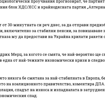
оциологически проучвания прогнозират, че партият
вния блок ХДС/ХСС и крайнодясната партия „Алтерна
 от 30-минутната си реч днес, за да отправи предиз
, включително за стабилни пенсии, за повишаване 
каза му да предостави на Украйна крилати ракети 
их Мерц, за когото се смята, че най-вероятно ще 
 в една от най-тежките икономически кризи в следв
то някога бе смятана за най-стабилната в Европа, б
нето на коалиционното правителство, коментира ДПА
флация, спадът на износа и изпадналата в затрудне
ономическия спад.