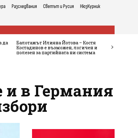
ура
Разследвания
Светът и Русия
НюзКурник
а да
Балотажът Илияна Йотова – Костя
Костадинов е възможен, логичен и
полезен за партийната ни система
е и в Германия
избори