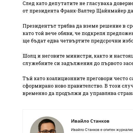
След като депутатите не гласуваха довери
от президента Франк-Валтер Щайнмайер да 
Президентът трябва да вземе решение в сро
като той вече обяви, че подкрепя предложе
ще бъдат едва четвъртите предсрочни избо
Шолц и неговите министри, както и насто
служебните си задължения до първото засе
Тъй като коалиционните преговори често с
сформирано ново правителство. В този сл
временно да продължи да управлява страна
Ивайло Станков
Ивайло Станков е опитен журналист