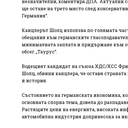
незначителни, коментира ДПА. Актуални с
ще остане на трето място след консервати
Германия“.
Канцлерът Шолц използва по-голямата част
обещания към германските гласоподаватели
минималната заплата и придържане към от
обсег „Таурус“.
Водещият кандидат на съюза ХДС/ХСС Фридр
Шолц, обвини канцлера, че оставя страната
ѝ история.
Състоянието на германската икономика, коя
основната спорна тема, довела до разпада
Растящите цени на енергията, високата ин
автомобилна индустрия допринесоха за ик