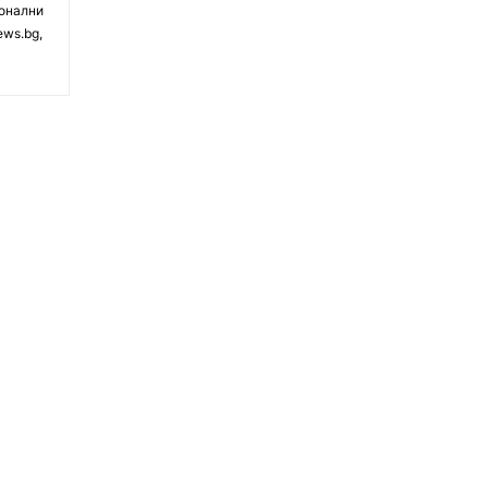
ионални
ews.bg,