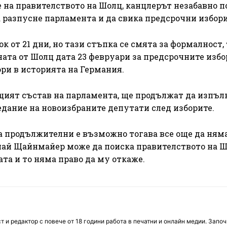
е на правителството на Шолц, канцлерът незабавно п
разпусне парламента и да свика предсрочни избори
к от 21 дни, но тази стъпка се смята за формалност,
ната от Шолц дата 23 февруари за предсрочните избо
ри в историята на Германия.
ящият състав на парламента, ще продължат да изпъл
дание на новоизбраните депутати след изборите.
а продължителни е възможно тогава все още да ням
учай Щайнмайер може да поиска правителството на 
та и то няма право да му откаже.
 и редактор с повече от 18 години работа в печатни и онлайн медии. Запо