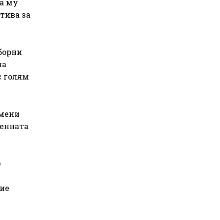
а му
тива за
борни
на
с голям
смени
оенната
е
.
ние