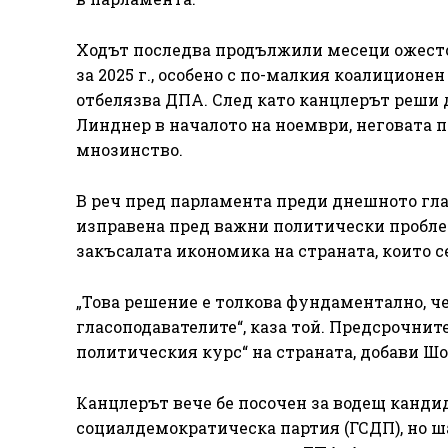
Ходът последва продължили месеци ожест
за 2025 г., особено с по-малкия коалиционе
отбелязва ДПА. След като канцлерът реши
Линднер в началото на ноември, неговата 
мнозинство.
В реч пред парламента преди днешното гла
изправена пред важни политически пробле
закъсалата икономика на страната, които с
„Това решение е толкова фундаментално, че 
гласоподавателите“, каза той. Предсрочнит
политическия курс“ на страната, добави Шо
Канцлерът вече бе посочен за водещ канди
социалдемократическа партия (ГСДП), но ш