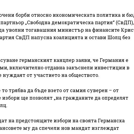
очени борби относно икономическата политика и б
н партньор „Свободна демократическа партия“ (СвДП),
 да уволни тогавашния министър на финансите Кри
партия СвДП напусна коалицията и остави Шолц без
суване германският канцлер заяви, че Германия е
ми, включително отдавна закъснели инвестиции в
е нуждаят от участието на обществото.
то трябва да бъде взето от самия суверен – от
е избори ще позволят „на гражданите да определят
лц.
дат на предстоящите избори на своята Германска
ансовете му да спечели нов мандат изглеждат