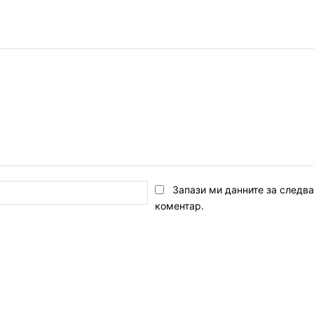
Email:*
Запази ми данните за следв
коментар.