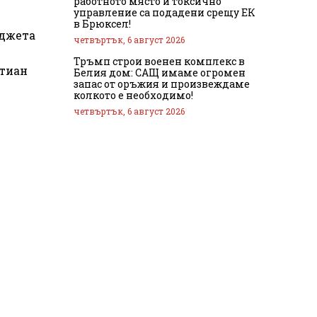
работното място и токсично
управление са подадени срещу ЕК
в Брюксел!
юджета
четвъртък, 6 август 2026
Тръмп строи военен комплекс в
стиан
Белия дом: САЩ имаме огромен
запас от оръжия и произвеждаме
колкото е необходимо!
четвъртък, 6 август 2026