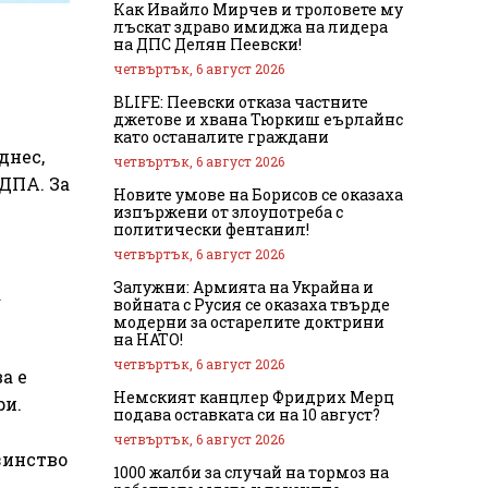
Как Ивайло Мирчев и троловете му
лъскат здраво имиджа на лидера
на ДПС Делян Пеевски!
четвъртък, 6 август 2026
BLIFE: Пеевски отказа частните
джетове и хвана Тюркиш еърлайнс
като останалите граждани
днес,
четвъртък, 6 август 2026
 ДПА. За
Новите умове на Борисов се оказаха
изпържени от злоупотреба с
политически фентанил!
четвъртък, 6 август 2026
Залужни: Армията на Украйна и
а
войната с Русия се оказаха твърде
модерни за остарелите доктрини
на НАТО!
четвъртък, 6 август 2026
а е
Немският канцлер Фридрих Мерц
ри.
подава оставката си на 10 август?
четвъртък, 6 август 2026
зинство
1000 жалби за случай на тормоз на