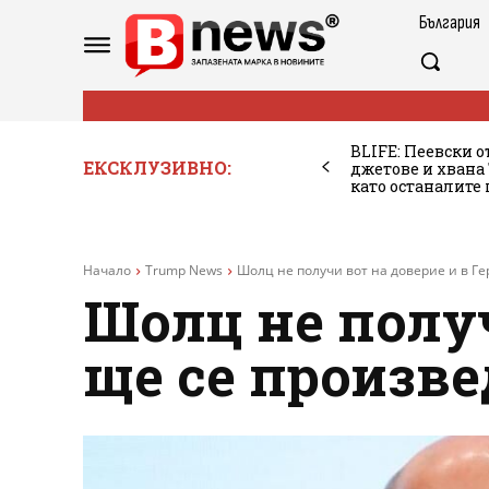
България
BLIFE: Пеевски о
ЕКСКЛУЗИВНО:
джетове и хван
като останалите
Начало
Trump News
Шолц не получи вот на доверие и в Ге
Шолц не получ
ще се произв