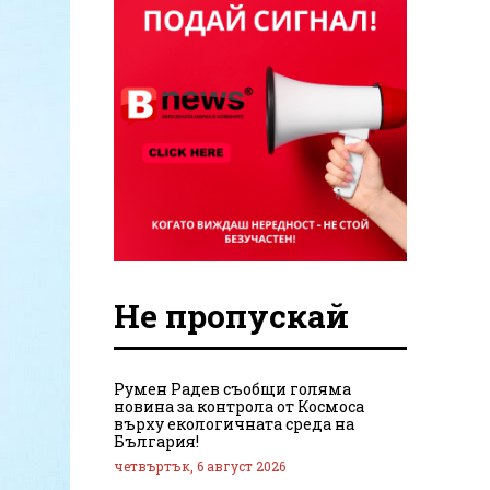
Не пропускай
Румен Радев съобщи голяма
новина за контрола от Космоса
върху екологичната среда на
България!
четвъртък, 6 август 2026