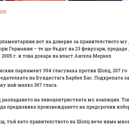
210
ламентарния вот на доверие за правителството му 
ри Германия – те ще бъдат на 23 февруари, предаде
2005 г. и това докара на власт Ангела Меркел.
нския парламент 394 гласуваха против Шолц, 207 го
седателката на Бундестага Барбел Бас. Подкрепата з
му най-малко 367 гласа.
д разпадането на лявоцентристката му коалиция. Тов
да предизвика произвеждането на предсрочни избо
ащ, тъй като правителството на Шолц вече няма мно