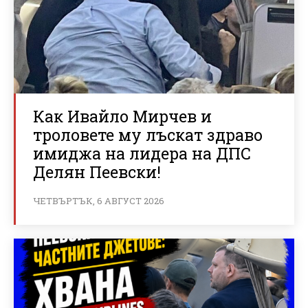
Как Ивайло Мирчев и
троловете му лъскат здраво
имиджа на лидера на ДПС
Делян Пеевски!
ЧЕТВЪРТЪК, 6 АВГУСТ 2026