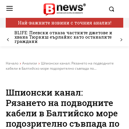
Най-важните новини с точния анализ!
BLIFE: Пеевски отказа частните джетове и
хвана Тюркиш еърлайнс като останалите
граждани
Начало
Анализи
Шпионски канал: Рязането на подводните
кабели в Балтийско море подозрително съвпада по...
Шпионски канал:
Рязането на подводните
кабели в Балтийско море
подозрително съвпада по