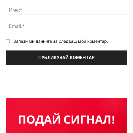
Коментар:
Им
Ema
Запази ми данните за следващ мой коментар.