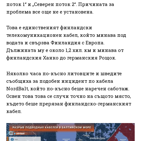
поток 1“ и „Северен поток 2“. Причината за
проблема все още не е установена.
Това е единственият финландски
телекомуникационен кабел, който минава под
водата и свързва Финландия с Европа.
Дължината му е около 1,2 хил. км и минава от
финландския Ханко до германския Рощок.
Няколко часа по-късно литовците и шведите
съобщиха за подобен инцидент по кабела
NordBalt, който по-късно беше наречен саботаж.
Освен това това се случи точно на същото място,
където беше прерязан финландско-германският
кабел.