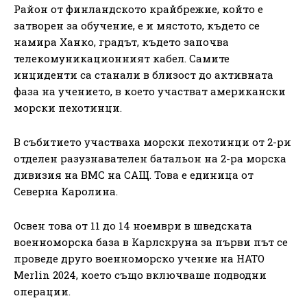
Район от финландското крайбрежие, който е
затворен за обучение, е и мястото, където се
намира Ханко, градът, където започва
телекомуникационният кабел. Самите
инциденти са станали в близост до активната
фаза на учението, в което участват американски
морски пехотинци.
В събитието участваха морски пехотинци от 2-ри
отделен разузнавателен батальон на 2-ра морска
дивизия на ВМС на САЩ. Това е единица от
Северна Каролина.
Освен това от 11 до 14 ноември в шведската
военноморска база в Карлскруна за първи път се
проведе друго военноморско учение на НАТО
Merlin 2024, което също включваше подводни
операции.