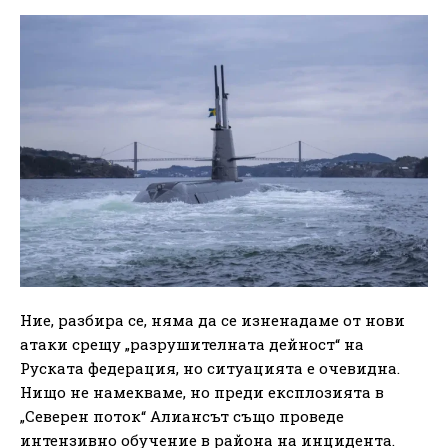
Ние, разбира се, няма да се изненадаме от нови
атаки срещу „разрушителната дейност“ на
Руската федерация, но ситуацията е очевидна.
Нищо не намекваме, но преди експлозията в
„Северен поток“ Алиансът също проведе
интензивно обучение в района на инцидента.