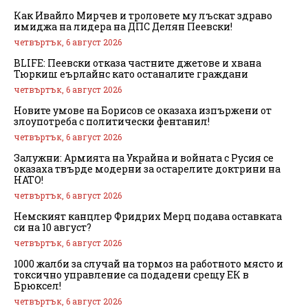
Как Ивайло Мирчев и троловете му лъскат здраво
имиджа на лидера на ДПС Делян Пеевски!
четвъртък, 6 август 2026
BLIFE: Пеевски отказа частните джетове и хвана
Тюркиш еърлайнс като останалите граждани
четвъртък, 6 август 2026
Новите умове на Борисов се оказаха изпържени от
злоупотреба с политически фентанил!
четвъртък, 6 август 2026
Залужни: Армията на Украйна и войната с Русия се
оказаха твърде модерни за остарелите доктрини на
НАТО!
четвъртък, 6 август 2026
Немският канцлер Фридрих Мерц подава оставката
си на 10 август?
четвъртък, 6 август 2026
1000 жалби за случай на тормоз на работното място и
токсично управление са подадени срещу ЕК в
Брюксел!
четвъртък, 6 август 2026