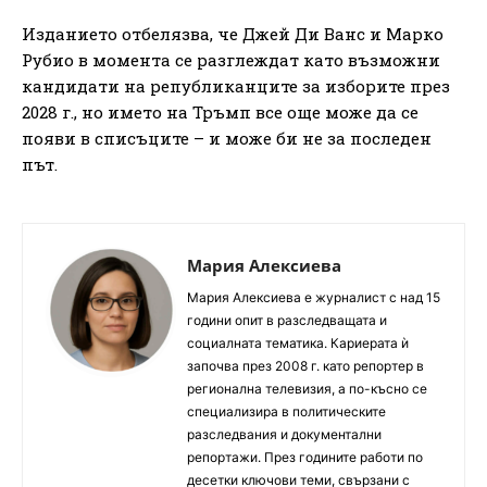
Изданието отбелязва, че Джей Ди Ванс и Марко
Рубио в момента се разглеждат като възможни
кандидати на републиканците за изборите през
2028 г., но името на Тръмп все още може да се
появи в списъците – и може би не за последен
път.
Мария Алексиева
Мария Алексиева е журналист с над 15
години опит в разследващата и
социалната тематика. Кариерата ѝ
започва през 2008 г. като репортер в
регионална телевизия, а по-късно се
специализира в политическите
разследвания и документални
репортажи. През годините работи по
десетки ключови теми, свързани с