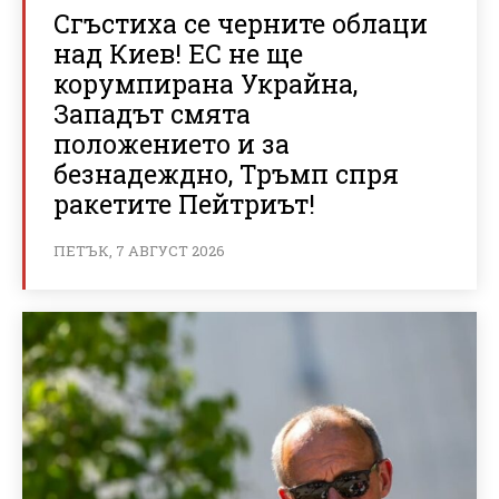
Сгъстиха се черните облаци
над Киев! ЕС не ще
корумпирана Украйна,
Западът смята
положението и за
безнадеждно, Тръмп спря
ракетите Пейтриът!
ПЕТЪК, 7 АВГУСТ 2026