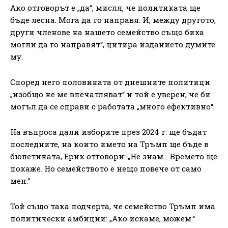
Ако отговорът е „да“, мисля, че политиката ще
бъде лесна. Мога да го направя. И, между другото,
други членове на нашето семейство също биха
могли да го направят“, цитира изданието думите
му.
Според него половината от днешните политици
„изобщо не ме впечатляват“ и той е уверен, че би
могъл да се справи с работата „много ефективно“.
На въпроса дали изборите през 2024 г. ще бъдат
последните, на които името на Тръмп ще бъде в
бюлетината, Ерик отговори: „Не знам… Времето ще
покаже. Но семейството е нещо повече от само
мен.“
Той също така подчерта, че семейство Тръмп има
политически амбиции: „Ако искаме, можем.“