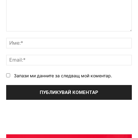
Коментар:
Им
Ema
Запази ми данните за следващ мой коментар.