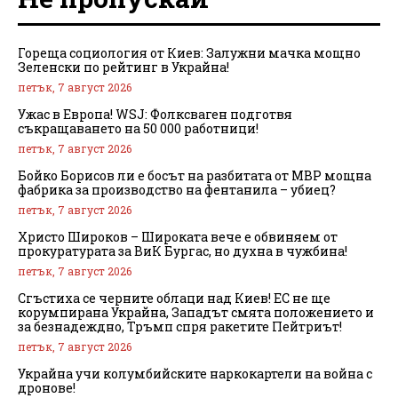
Гореща социология от Киев: Залужни мачка мощно
Зеленски по рейтинг в Украйна!
петък, 7 август 2026
Ужас в Европа! WSJ: Фолксваген подготвя
съкращаването на 50 000 работници!
петък, 7 август 2026
Бойко Борисов ли е босът на разбитата от МВР мощна
фабрика за производство на фентанила – убиец?
петък, 7 август 2026
Христо Широков – Широката вече е обвиняем от
прокуратурата за ВиК Бургас, но духна в чужбина!
петък, 7 август 2026
Сгъстиха се черните облаци над Киев! ЕС не ще
корумпирана Украйна, Западът смята положението и
за безнадеждно, Тръмп спря ракетите Пейтриът!
петък, 7 август 2026
Украйна учи колумбийските наркокартели на война с
дронове!