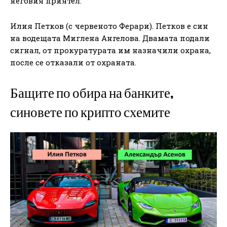
неговия приятел:
Илия Петков (с червеното Ферари). Петков е син
на водещата Миглена Ангелова. Двамата подали
сигнал, от прокуратурата им назначили охрана,
после се отказали от охраната.
Бащите по обира на банките,
синовете по крипто схемите