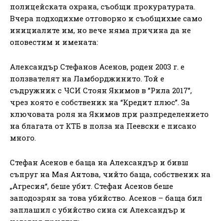
полицейската охрана, съобщи прокуратурата.
Вчера подходихме отговорно и съобщихме само
инициалите им, но вече няма причина да не
оповестим и имената:
Александър Стефанов Асенов, роден 2003 г. е
ползвателят на Ламборджинито. Той е
съдружник с ЧСИ Стоян Якимов в ”Рила 2017”,
чрез която е собственик на “Кредит плюс”. За
ключовата роля на Якимов при разпределението
на благата от КТБ в полза на Пеевски е писано
много.
Стефан Асенов е баща на Александър и бивш
съпруг на Мая Антова, чийто баща, собственик на
„Агресия“, беше убит. Стефан Асенов беше
заподозрян за това убийство. Асенов – баща бил
заплашил с убийство сина си Александър и