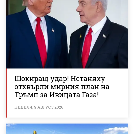
Шокиращ удар! Нетаняху
отхвърли мирния план на
Тръмп за Ивицата Газа!
НЕДЕЛЯ, 9 АВГУСТ 2026