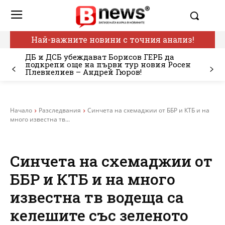
Най-важните новини с точния анализ!
ДБ и ДСБ убеждават Борисов ГЕРБ да
подкрепи още на първи тур новия Росен
Плевнелиев – Андрей Гюров!
Начало
Разследвания
Синчета на схемаджии от ББР и КТБ и на
много известна тв...
Синчета на схемаджии от
ББР и КТБ и на много
известна тв водеща са
келешите със зеленото