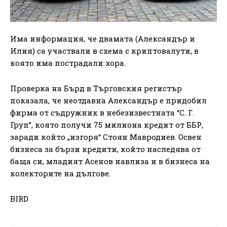
Има информация, че двамата (Александър и
Илия) са участвали в схема с криптовалути, в
която има пострадали хора.
Проверка на Бърд в Търговския регистър
показала, че неотдавна Александър е придобил
фирма от съдружник в небезизвестната “С. Г.
Груп”, която получи 75 милиона кредит от ББР,
заради който „изгоря“ Стоян Мавродиев. Освен
бизнеса за бързи кредити, който наследява от
баща си, младият Асенов навлиза и в бизнеса на
колекторите на дългове.
BIRD