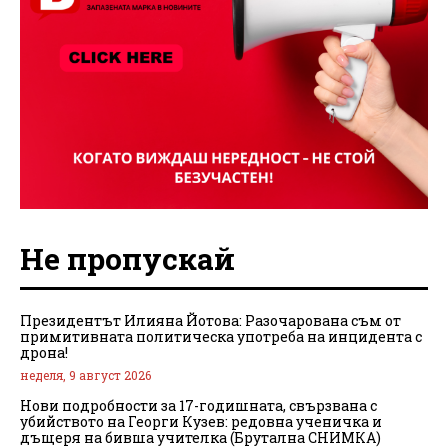
Не пропускай
Президентът Илияна Йотова: Разочарована съм от
примитивната политическа употреба на инцидента с
дрона!
неделя, 9 август 2026
Нови подробности за 17-годишната, свързвана с
убийството на Георги Кузев: редовна ученичка и
дъщеря на бивша учителка (Брутална СНИМКА)