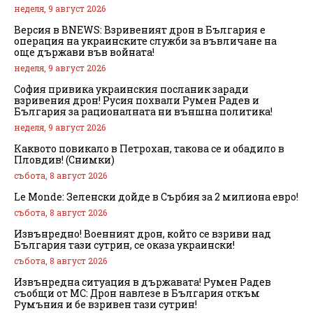
неделя, 9 август 2026
Версия в BNEWS: Взривеният дрон в България е
операция на украинските служби за въвличане на
още държави във войната!
неделя, 9 август 2026
София привика украинския посланик заради
взривения дрон! Русия похвали Румен Радев и
България за рационалната ни външна политика!
неделя, 9 август 2026
Каквото повикало в Петрохан, такова се и обадило в
Пловдив! (Снимки)
събота, 8 август 2026
Le Monde: Зеленски дойде в Сърбия за 2 милиона евро!
събота, 8 август 2026
Извънредно! Военният дрон, който се взриви над
България тази сутрин, се оказа украински!
събота, 8 август 2026
Извънредна ситуация в държавата! Румен Радев
съобщи от МС: Дрон навлезе в България откъм
Румъния и бе взривен тази сутрин!