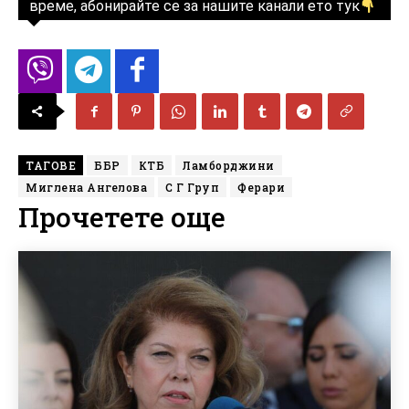
време, абонирайте се за нашите канали ето тук
ТАГОВЕ
ББР
КТБ
Ламборджини
Миглена Ангелова
С Г Груп
Ферари
Прочетете още