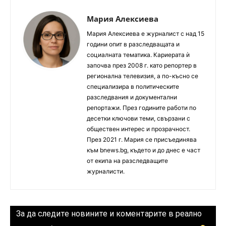
Мария Алексиева
Мария Алексиева е журналист с над 15
години опит в разследващата и
социалната тематика. Кариерата ѝ
започва през 2008 г. като репортер в
регионална телевизия, а по-късно се
специализира в политическите
разследвания и документални
репортажи. През годините работи по
десетки ключови теми, свързани с
обществен интерес и прозрачност.
През 2021 г. Мария се присъединява
към bnews.bg, където и до днес е част
от екипа на разследващите
журналисти.
За да следите новините и коментарите в реално