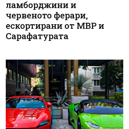
ламборджини и
червеното ферари,
ескортирани от МВР и
Сарафатурата