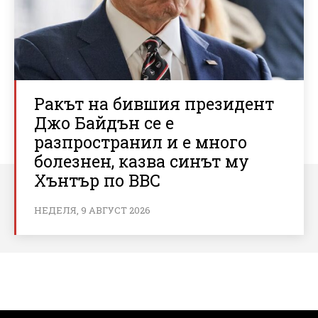
Ракът на бившия президент
Джо Байдън се е
разпространил и е много
болезнен, казва синът му
Хънтър по BBC
НЕДЕЛЯ, 9 АВГУСТ 2026