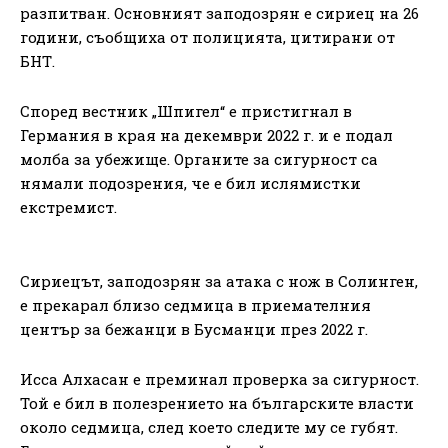
разпитван. Основният заподозрян е сириец на 26
години, съобщиха от полицията, цитирани от
БНТ.
Според вестник „Шпигел“ е пристигнал в
Германия в края на декември 2022 г. и е подал
молба за убежище. Органите за сигурност са
нямали подозрения, че е бил ислямистки
екстремист.
Сириецът, заподозрян за атака с нож в Солинген,
е прекарал близо седмица в приемателния
център за бежанци в Бусманци през 2022 г.
Исса Алхасан е преминал проверка за сигурност.
Той е бил в полезрението на българските власти
около седмица, след което следите му се губят.