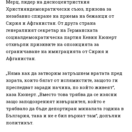
Мерц, лидер на дясноцентристкия
Християндемократически съюз, призова за
незабавно спиране на приема на бежанци от
Сирия и Афганистан. От друга страна
генералният секретар на Германската
социалдемократическа партия Кевин Кюнерт
отхвърли призивите на опозицията за
ограничаване на имиграцията от Сирия и
Афганистан.
„Няма как да затворим затръшнем вратата пред
хората, които бягат от ислямистите, защото ги
преследват заради начина, по който живеят“,
каза Кюнерт. „Вместо това трябва да се изясни
защо заподозреният извършител, който е
трябвало да бъде депортиран миналата година в
България, така и не е бил върнат там“, допълни
политикът.