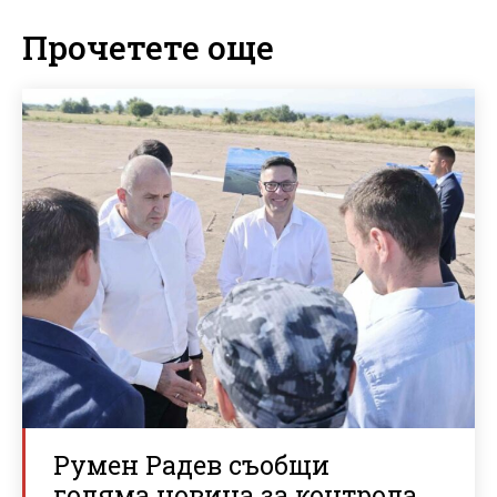
Прочетете още
Румен Радев съобщи
голяма новина за контрола