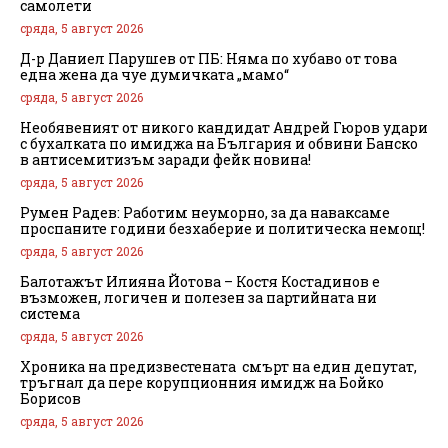
самолети
сряда, 5 август 2026
Д-р Даниел Парушев от ПБ: Няма по хубаво от това
една жена да чуе думичката „мамо“
сряда, 5 август 2026
Необявеният от никого кандидат Андрей Гюров удари
с бухалката по имиджа на България и обвини Банско
в антисемитизъм заради фейк новина!
сряда, 5 август 2026
Румен Радев: Работим неуморно, за да наваксаме
проспаните години безхаберие и политическа немощ!
сряда, 5 август 2026
Балотажът Илияна Йотова – Костя Костадинов е
възможен, логичен и полезен за партийната ни
система
сряда, 5 август 2026
Хроника на предизвестената смърт на един депутат,
тръгнал да пере корупционния имидж на Бойко
Борисов
сряда, 5 август 2026