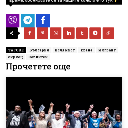
време, абонирайте се за нашите канали ето тук
ТАГОВЕ
България
ислямист
клане
мигрант
сириец
Солинген
Прочетете още