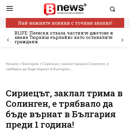
Най-важните новини с точния анализ!
BLIFE: Пеевски отказа частните джетове и
хвана Тюркиш еърлайнс като останалите
граждани
Начало
България
Сириецът, заклал трима в Солинген, е
трябвало да бъде върнат в България...
Сириецът, заклал трима в
Солинген, е трябвало да
бъде върнат в България
преди 1 година!