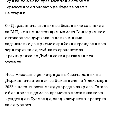
Година по-късно през май той е открит в
Германия и е трябвало да бъде върнат в
България.
От Държавната агенция за бежанците са зявили
за БНТ, че към настоящия момент България не е
отговорната държава- членка и няма
задължение да приеме сирийския гражданин на
територията си, тъй като сроковете за
прехвърляне по Дъблинския регламент са
изтекли.
Исса Алхасан е регистриран в базата данни на
Държавната агенция за бежанците на 7 декември
2022 г. като търсещ международна закрила. Тогава
е бил приет в дома за временно настаняване на
чужденци в Бусманци, след извършена проверка
за сигурност.