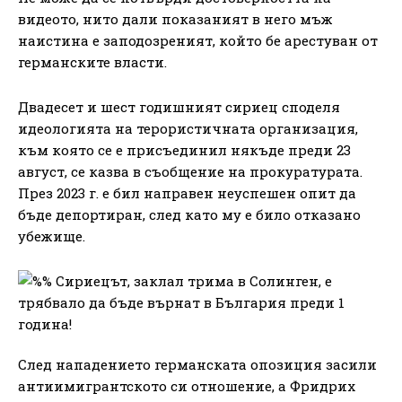
видеото, нито дали показаният в него мъж
наистина е заподозреният, който бе арестуван от
германските власти.
Двадесет и шест годишният сириец споделя
идеологията на терористичната организация,
към която се е присъединил някъде преди 23
август, се казва в съобщение на прокуратурата.
През 2023 г. е бил направен неуспешен опит да
бъде депортиран, след като му е било отказано
убежище.
След нападението германската опозиция засили
антиимигрантското си отношение, а Фридрих