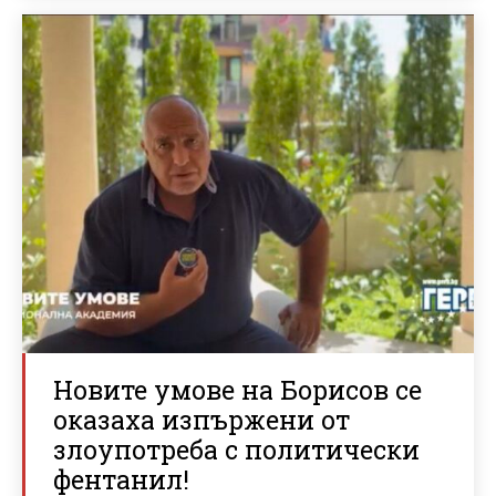
Новите умове на Борисов се
оказаха изпържени от
злоупотреба с политически
фентанил!