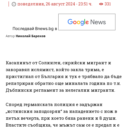
понеделник, 26 август 2024 - 23:51 ч.
331
Последвай Bnews.bg в
Автор
Николай Бареков
Касапинът от Солинген, сирийски мигрант и
закоравял ислямист, който закла трима, е
пристигнал от България и тук е трябвало да бъде
репатриран обратно още миналата година по т.н.
Дъблински регламент за нелегални мигранти.
Според германската полиция е задържан
„истинския заподозрян“ за нападението с нож в
петък вечерта, при което бяха ранени и 8 души.
Властите съобщиха, че мъжът сам се е предал и е