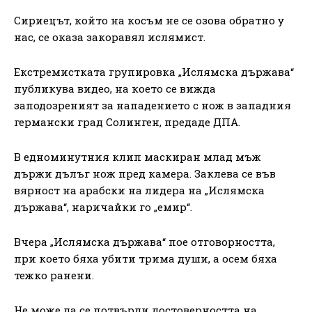
Сириецът, който на косъм не се озова обратно у
нас, се оказа закоравял ислямист.
Екстремистката групировка „Ислямска държава“
публикува видео, на което се вижда
заподозреният за нападението с нож в западния
германски град Солинген, предаде ДПА.
В едноминутния клип маскиран млад мъж
държи дълъг нож пред камера. Заклева се във
вярност на арабски на лидера на „Ислямска
държава“, наричайки го „емир“.
Вчера „Ислямска държава“ пое отговорността,
при което бяха убити трима души, а осем бяха
тежко ранени.
Не може да се потвърди достоверността на