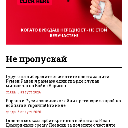
Не пропускай
Гуруто на либералите от жълтите павета защити
Румен Радев и размаза един твърде глупав
министър на Бойко Борисов
сряда, 5 август 2026
Европа и Русия започнаха тайни преговори за край на
войната в Украйна! Ето къде
сряда, 5 август 2026
Главчев се оказа арбитърът във войната на Иван
Демерджиев срещу Пеевски за полетите с частните