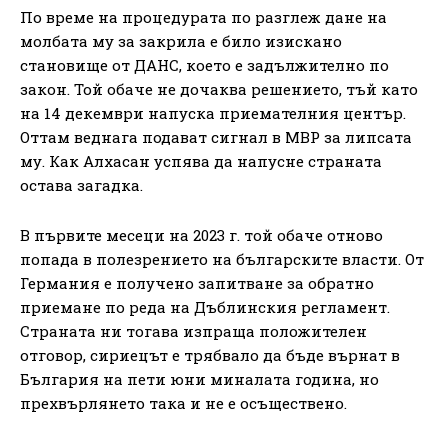
По време на процедурата по разглеж дане на
молбата му за закрила е било изискано
становище от ДАНС, което е задължително по
закон. Той обаче не дочаква решението, тъй като
на 14 декември напуска приемателния център.
Оттам веднага подават сигнал в МВР за липсата
му. Как Алхасан успява да напусне страната
остава загадка.
В първите месеци на 2023 г. той обаче отново
попада в полезрението на българските власти. От
Германия е получено запитване за обратно
приемане по реда на Дъблинския регламент.
Страната ни тогава изпраща положителен
отговор, сириецът е трябвало да бъде върнат в
България на пети юни миналата година, но
прехвърлянето така и не е осъществено.