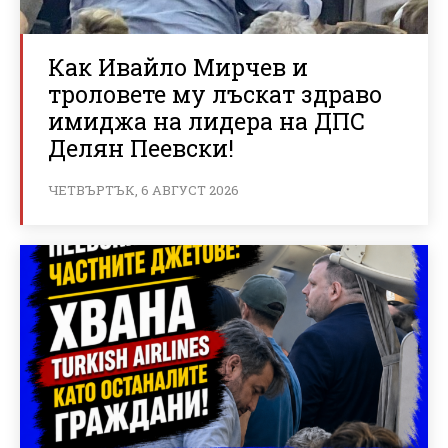
Как Ивайло Мирчев и
троловете му лъскат здраво
имиджа на лидера на ДПС
Делян Пеевски!
ЧЕТВЪРТЪК, 6 АВГУСТ 2026