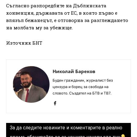
Съгласно разпоредбите на Дъблинската
конвенция, държавата от ЕС, в която първо е
влязъл бежанецът, е отговорна за разглеждането
на молбата му за убежище.
Източник БНТ
Николай Бареков
Буден гражданин, журналист без
цензура и борец за свобода на
словото. Създател на БТВ и ТВ7.
За да следите новините и коментарите в реално