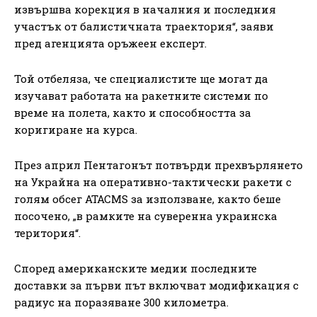
извършва корекция в началния и последния
участък от балистичната траектория“, заяви
пред агенцията оръжеен експерт.
Той отбеляза, че специалистите ще могат да
изучават работата на ракетните системи по
време на полета, както и способността за
коригиране на курса.
През април Пентагонът потвърди прехвърлянето
на Украйна на оперативно-тактически ракети с
голям обсег ATACMS за използване, както беше
посочено, „в рамките на суверенна украинска
територия“.
Според американските медии последните
доставки за първи път включват модификация с
радиус на поразяване 300 километра.