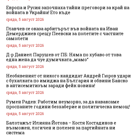
Европа и Русия започнаха тайни преговори за край на
войната в Украйна! Ето къде
сряда, 5 август 2026
Главчев се оказа арбитърът във войната на Иван
Демерджиев срещу Пеевски за полетите с частните
самолети
сряда, 5 август 2026
Д-р Даниел Парушев от ПБ: Няма по хубаво от това
една жена да чуе думичката „мамо“
сряда, 5 август 2026
Необявеният от никого кандидат Андрей Гюров удари
с бухалката по имиджа на България и обвини Банско
в антисемитизъм заради фейк новина!
сряда, 5 август 2026
Румен Радев: Работим неуморно, за да наваксаме
проспаните години безхаберие и политическа немощ!
сряда, 5 август 2026
Балотажът Илияна Йотова – Костя Костадинов е
възможен, логичен и полезен за партийната ни
система