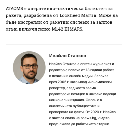
ATACMS е оперативно-тактическа балистична
ракета, разработена от Lockheed Martin. Може да
бъде изстрелян от ракетни системи за залпов
огън, включително M142 HIMARS.
Ивайло Станков
Ивайло Станков е опитен журналист и
редактор с повече от 18 години работа
в печатни и онлайн медии. Започва
през 2006 г. като млад икономически
репортер, след което заема
редакторски позиции в няколко водещи
национални издания. Силен е в
аналитичната публицистика и
проверката на факти. От 2020 г. Ивайло
е част от екипа на bnews.bg, където
продължава да работи като старши