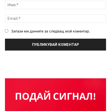
Им
Ema
Запази ми данните за следващ мой коментар.