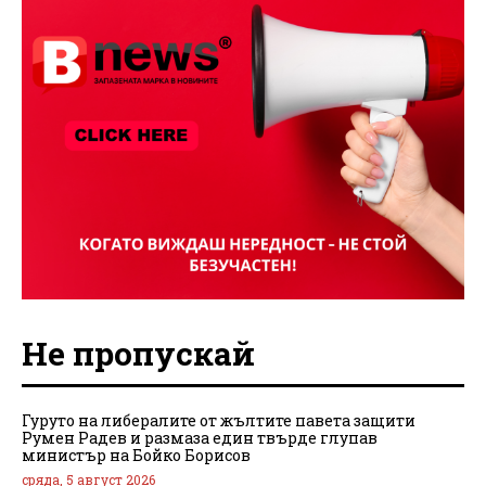
Не пропускай
Гуруто на либералите от жълтите павета защити
Румен Радев и размаза един твърде глупав
министър на Бойко Борисов
сряда, 5 август 2026