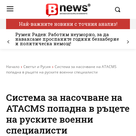
Най-важните новини с точния анализ!
Румен Радев: Работим неуморно, за да
наваксаме проспаните години безхаберие
и политическа немощ!
Начало
Светът и Русия
Система за насочване на ATACMS
попадна в ръцете на руските военни специалисти
Система за насочване на
ATACMS попадна в ръцете
на руските военни
специалисти