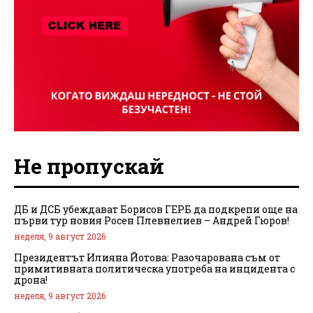
Не пропускай
ДБ и ДСБ убеждават Борисов ГЕРБ да подкрепи още на
първи тур новия Росен Плевнелиев – Андрей Гюров!
неделя, 9 август 2026
Президентът Илияна Йотова: Разочарована съм от
примитивната политическа употреба на инцидента с
дрона!
неделя, 9 август 2026