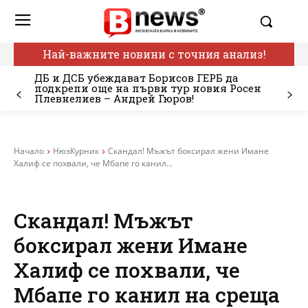
Най-важните новини с точния анализ!
ДБ и ДСБ убеждават Борисов ГЕРБ да
подкрепи още на първи тур новия Росен
Плевнелиев – Андрей Гюров!
Начало
НюзКурник
Скандал! Мъжът боксирал жени Имане
Халиф се похвали, че Мбапе го канил...
Скандал! Мъжът
боксирал жени Имане
Халиф се похвали, че
Мбапе го канил на среща