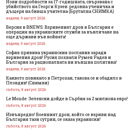
Нови подробности за 17-годишната, свързвана с
убийството на Георги Кузев: редовна ученичка и
дъщеря на бивша учителка (Брутална СНИМКА)
неделя, 9 август 2026
Версия в BNEWS: Взривеният дрон в България е
операция на украинските служби за въвличане на
още държави във войната!
неделя, 9 август 2026
София привика украинския посланик заради
взривения дрон! Русия похвали Румен Радев и
България за рационалната ни външна политика!
неделя, 9 август 2026
Каквото повикало в Петрохан, такова се и обадило в
Пловдив! (Снимки)
събота, 8 август 2026
Le Monde: Зеленски дойде в Сърбия за 2 милиона евро!
събота, 8 август 2026
Извънредно! Военният дрон, който се взриви над
България тази сутрин, се оказа украински!
събота, 8 август 2026