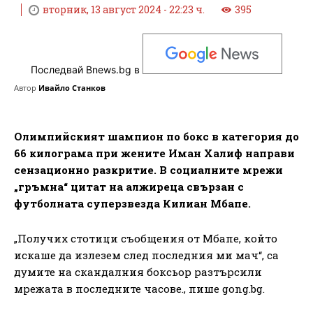
вторник, 13 август 2024 - 22:23 ч.
395
Последвай Bnews.bg в
Автор
Ивайло Станков
Олимпийският шампион по бокс в категория до
66 килограма при жените Иман Халиф направи
сензационно разкритие. В социалните мрежи
„гръмна“ цитат на алжиреца свързан с
футболната суперзвезда Килиан Мбапе.
„Получих стотици съобщения от Мбапе, който
искаше да излезем след последния ми мач“, са
думите на скандалния боксьор разтърсили
мрежата в последните часове., пише gong.bg.