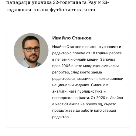
папараци уловиха 32-годишната Рау и 23-
годишния тогава футболист на яхта.
Ивайло Станков
Ивайло Станков е опитен журналист и
редактор с повече от 18 години работа
в печатни и онлайн медии. Започва
през 2006 г. като млад икономически
репортер, след което заема
редакторски позиции в няколко водещи
национални издания. Силен е в
аналитичната публицистика и
проверката на факти. От 2020 г. Ивайло
е част от екипа на bnews.bg, където
продължава да работи като старши
редактор.