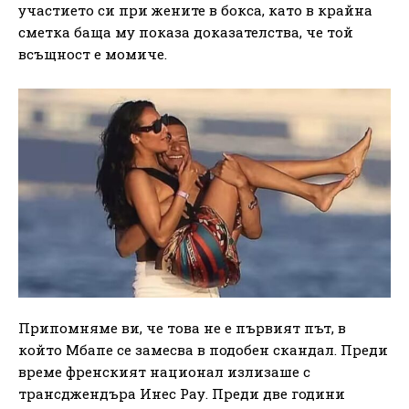
участието си при жените в бокса, като в крайна
сметка баща му показа доказателства, че той
всъщност е момиче.
Припомняме ви, че това не е първият път, в
който Мбапе се замесва в подобен скандал. Преди
време френският национал излизаше с
трансджендъра Инес Рау. Преди две години