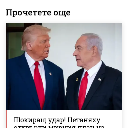
Прочетете още
Шокиращ удар! Нетаняху
отхвърли мирния план на