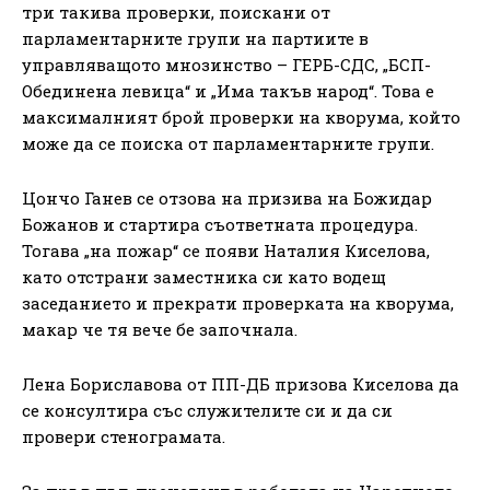
три такива проверки, поискани от
парламентарните групи на партиите в
управляващото мнозинство – ГЕРБ-СДС, „БСП-
Обединена левица“ и „Има такъв народ“. Това е
максималният брой проверки на кворума, който
може да се поиска от парламентарните групи.
Цончо Ганев се отзова на призива на Божидар
Божанов и стартира съответната процедура.
Тогава „на пожар“ се появи Наталия Киселова,
като отстрани заместника си като водещ
заседанието и прекрати проверката на кворума,
макар че тя вече бе започнала.
Лена Бориславова от ПП-ДБ призова Киселова да
се консултира със служителите си и да си
провери стенограмата.