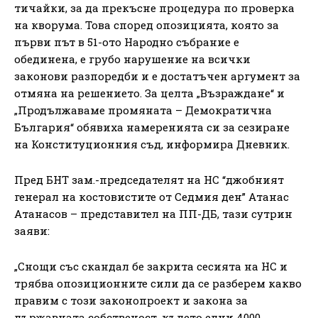
тичайки, за да прекъсне процедура по проверка
на кворума. Това според опозицията, която за
първи път в 51-ото Народно събрание е
обединена, е грубо нарушение на всички
законови разпоредби и е достатъчен аргумент за
отмяна на решението. За целта „Възраждане“ и
„Продължаваме промяната – Демократична
България“ обявиха намеренията си за сезиране
на Конституционния съд, информира Дневник.
Пред БНТ зам.-председателят на НС “джобният
генерал на костовистите от Седмия ден” Атанас
Атанасов – представител на ПП-ДБ, тази сутрин
заяви:
„Снощи със скандал бе закрита сесията на НС и
трябва опозиционните сили да се разберем какво
правим с този законопроект и закона за
държавната собственост, където едни 4000