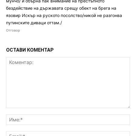
мунчо/ и обърна пак внимание на престъпното
бездействие на държавата срещу обект на брега на
язовир Искър на руското посолство/никой не разгонва
путинските диваци оттам./
Отговор
ОСТАВИ КОМЕНТАР
Коментар:
Им
Ema