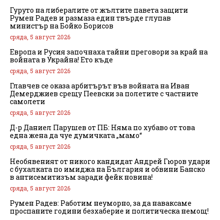
Гуруто на либералите от жълтите павета защити
Румен Радев и размаза един твърде глупав
министър на Бойко Борисов
сряда, 5 август 2026
Европа и Русия започнаха тайни преговори за край на
войната в Украйна! Ето къде
сряда, 5 август 2026
Главчев се оказа арбитърът във войната на Иван
Демерджиев срещу Пеевски за полетите с частните
самолети
сряда, 5 август 2026
Д-р Даниел Парушев от ПБ: Няма по хубаво от това
една жена да чуе думичката „мамо“
сряда, 5 август 2026
Необявеният от никого кандидат Андрей Гюров удари
с бухалката по имиджа на България и обвини Банско
в антисемитизъм заради фейк новина!
сряда, 5 август 2026
Румен Радев: Работим неуморно, за да наваксаме
проспаните години безхаберие и политическа немощ!