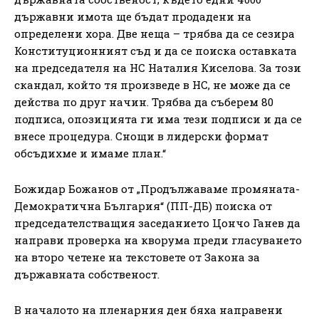
държавни имота ще бъдат продадени на
определени хора. Две неща – трябва да се сезира
Конституционният съд и да се поиска оставката
на председателя на НС Наталия Киселова. За този
скандал, който тя произведе в НС, не може да се
действа по друг начин. Трябва да съберем 80
подписа, опозицията ги има тези подписи и да се
внесе процедура. Снощи в лидерски формат
обсъдихме и имаме план.“
Божидар Божанов от „Продължаваме промяната-
Демократична България“ (ПП-ДБ) поиска от
председателстващия заседанието Цончо Ганев да
направи проверка на кворума преди гласуването
на второ четене на текстовете от Закона за
държавната собственост.
В началото на пленарния ден бяха направени