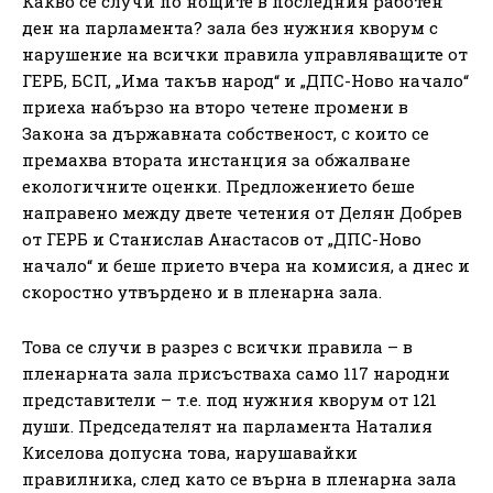
Какво се случи по нощите в последния работен
ден на парламента? зала без нужния кворум с
нарушение на всички правила управляващите от
ГЕРБ, БСП, „Има такъв народ“ и „ДПС-Ново начало“
приеха набързо на второ четене промени в
Закона за държавната собственост, с които се
премахва втората инстанция за обжалване
екологичните оценки. Предложението беше
направено между двете четения от Делян Добрев
от ГЕРБ и Станислав Анастасов от „ДПС-Ново
начало“ и беше прието вчера на комисия, а днес и
скоростно утвърдено и в пленарна зала.
Това се случи в разрез с всички правила – в
пленарната зала присъстваха само 117 народни
представители – т.е. под нужния кворум от 121
души. Председателят на парламента Наталия
Киселова допусна това, нарушавайки
правилника, след като се върна в пленарна зала