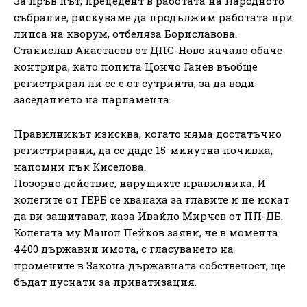
За пръв път, прецедент в работата на Народното
събрание, рискуваме да продължим работата при
липса на кворум, отбеляза Бориславова.
Станислав Анастасов от ДПС-Ново начало обаче
контрира, като попита Цончо Ганев въобще
регистрирал ли се е от сутринта, за да води
заседанието на парламента.
Правилникът изисква, когато няма достатъчно
регистрирани, да се даде 15-минутна почивка,
напомни пък Киселова.
Позорно действие, нарушихте правилника. И
колегите от ГЕРБ се хванаха за главите и не искат
да ви защитават, каза Ивайло Мирчев от ПП-ДБ.
Колегата му Манол Пейков заяви, че в момента
4400 държавни имота, с гласуването на
промените в Закона държавната собственост, ще
бъдат пуснати за приватизация.