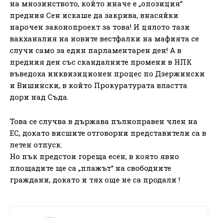
на мнозинството, който иначе е „опозиция“
предния Сен искаше да закрива, внасяйки
нарочен законопроект за това! И цялото тази
вакханалия на новите вестфалки на мафията се
случи само за един парламентарен ден! А в
предния ден със скандалните промени в НПК
въведоха инквизиционен процес по Дзержински
и Вишински, в който Прокуратурата властта
дори над Съда.
Това се случва в държава пълноправен член на
ЕС, докато висшите отговорни представители са в
летен отпуск.
Но пък предстои гореща есен, в която явно
площадите ще са „плажът“ на свободните
граждани, докато и тях още не са продали !