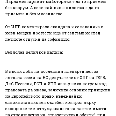
Парламентарният майсторлък е да го приемеш
без кворум. А вече най-висш пилотаж е да го
приемеш и без мнозинство.
От ИПВ коментираха скандала и се заканиха с
нови мощни протести още от септември след
летните отпуски на софиянци:
Велислав Величков написа:
В късни доби на последния пленарен ден за
лятната сесия на НС депутатите от ОПГ на ГЕРБ,
ДпС Пеевски, БСП и ИТН извършиха погром над
правовата държава, заличиха основни принципи
на Европейското право, въвеждайки
едноинстанционен съдебен контрол върху
екооценките и отчуждаването на частни имоти
да строителство на „стратегически обекти“, при