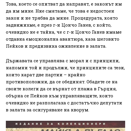
Това, което се опитват да направят, е законът им
да им мине. Ние смятаме, че това е недостоен
закон и не трябва да мине. Процедурата, която
задвижихме, е през г-н Цончо Ганев, с който,
очевидно не е тайна, че с г-н Цончо Ганев имаме
отдавна емоционална авантюра, каза шеговито
Пейков и предизвика оживление в залата.
Държавата се управлява с морал и с принципи,
напомни той и продължи, че принципите са тези,
които карат две партии – крайно
противоположни, да се обединят. Обадете се на
своите колеги да се върнат от плажа в Гърция,
обърна се Пейков към управляващите, които
очевидно не разполагаха с достатъчно депутати
в залата за осигуряване на кворум.