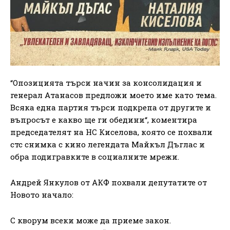
“Опозицията търси начин за консолидация и
генерал Атанасов предложи моето име като тема.
Всяка една партия търси подкрепа от другите и
въпросът е какво ще ги обедини“, коментира
председателят на НС Киселова, която се похвали
стс снимка с кино легендата Майкъл Дъглас и
обра подигравките в социалните мрежи.
Андрей Янкулов от АКФ похвали депутатите от
Новото начало:
С кворум всеки може да приеме закон.