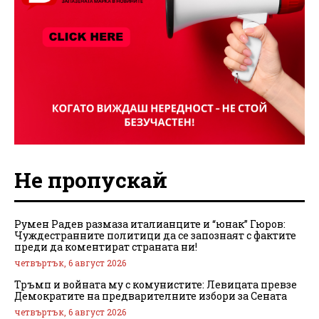
Не пропускай
Румен Радев размаза италианците и “юнак” Гюров:
Чуждестранните политици да се запознаят с фактите
преди да коментират страната ни!
четвъртък, 6 август 2026
Тръмп и войната му с комунистите: Левицата превзе
Демократите на предварителните избори за Сената
четвъртък, 6 август 2026