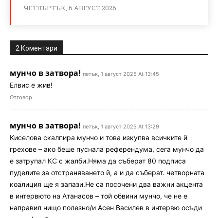
ЧЕТВЪРТЪК, 6 АВГУСТ 2026
2 Коментари
мунчо в затвора!
петък, 1 август 2025 At 13:45
Елвис е жив!
Отговор
мунчо в затвора!
петък, 1 август 2025 At 13:29
Киселова скалпира мунчо и това изкупва всичките й
грехове – ако беше пуснала референдума, сега мунчо да
е затрупал КС с жалби.Няма да съберат 80 подписа
пуделите за отстраняването й, а и да съберат. четворната
коалиция ще я запази.Не са посочени два важни акцента
в интервюто на Атанасов – той обвини мунчо, че не е
направил нищо полезно/и Асен Василев в интервю осъди