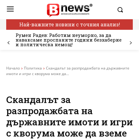
Най-важните новини с точния анализ!
Румен Радев: Работим неуморно, за да
наваксаме проспаните години безхаберие
и политическа немощ!
Начало
Политика
Скандалът за разпродажбата на държавните
имоти и игри с кворума може да...
Скандалът за
разпродажбата на
държавните имоти и игри
с кворума може да вземе