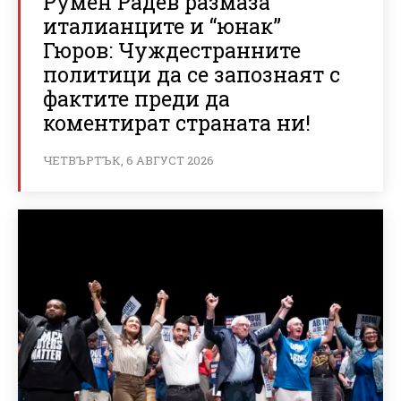
Румен Радев размаза
италианците и “юнак”
Гюров: Чуждестранните
политици да се запознаят с
фактите преди да
коментират страната ни!
ЧЕТВЪРТЪК, 6 АВГУСТ 2026