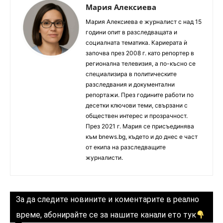
Мария Алексиева
Мария Алексиева е журналист с над 15
години опит в разследващата и
социалната тематика. Кариерата ѝ
започва през 2008 г. като репортер в
регионална телевизия, а по-късно се
специализира в политическите
разследвания и документални
репортажи. През годините работи по
десетки ключови теми, свързани с
обществен интерес и прозрачност.
През 2021 г. Мария се присъединява
към bnews.bg, където и до днес е част
от екипа на разследващите
журналисти.
За да следите новините и коментарите в реално
време, абонирайте се за нашите канали ето тук