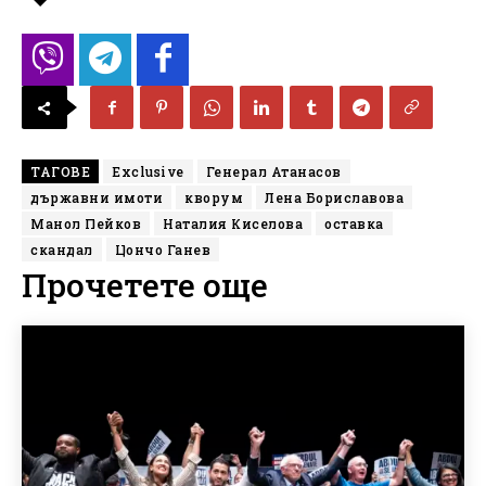
ТАГОВЕ
Exclusive
Генерал Атанасов
държавни имоти
кворум
Лена Бориславова
Манол Пейков
Наталия Киселова
оставка
скандал
Цончо Ганев
Прочетете още