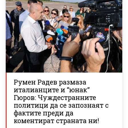
Румен Радев размаза
италианците и “юнак”
Гюров: Чуждестранните
политици да се запознаят с
фактите преди да
коментират страната ни!