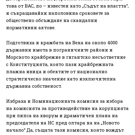
това от ВАС, по – известен като „Съдът на властта“,
и съкращавайки наполовина сроковете за
обществено обсъждане на скандални
нормативни актове.
Подготвиха и кражбата на Века на около 4000
държавни имота в пограничните райони и
Морското крайбрежие в гигантско несъответние
с Конституцията, която пази крайбрежната
плажна ивица и обектите от национално
стратегическо значение като изключителна
държавна собственост.
Избраха и Номинационната комисия за избора
на комисията за противодействие на корупцията
при липса на кворум и драматичен плана на
председателя на НС пред олтара на на „Новото
начало“ Да, същата тази комисия, която вождът