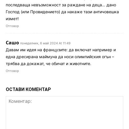
последваща невъзможност за раждане на деца… дано
Господ (или Провидението) да накаже тази античовешка
измет!
Отговор
Сашо
понеделник, 6 май 2024 At 11:49
Давам им идея на французите: да включат например и
една дресирана маймуна да носи олимпийския огън –
трябва да докажат, че обичат и животните.
Отговор
ОСТАВИ КОМЕНТАР