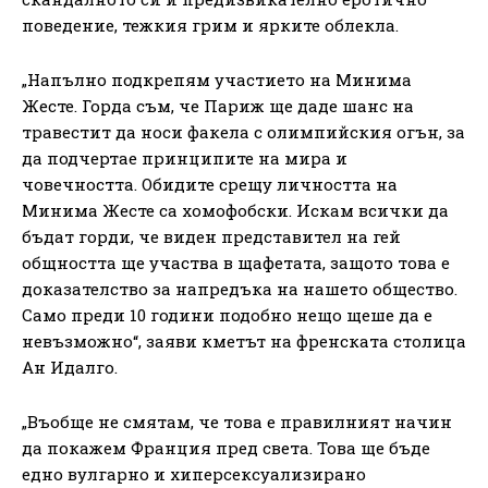
поведение, тежкия грим и ярките облекла.
„Напълно подкрепям участието на Минима
Жесте. Горда съм, че Париж ще даде шанс на
травестит да носи факела с олимпийския огън, за
да подчертае принципите на мира и
човечността. Обидите срещу личността на
Минима Жесте са хомофобски. Искам всички да
бъдат горди, че виден представител на гей
общността ще участва в щафетата, защото това е
доказателство за напредъка на нашето общество.
Само преди 10 години подобно нещо щеше да е
невъзможно“, заяви кметът на френската столица
Ан Идалго.
„Въобще не смятам, че това е правилният начин
да покажем Франция пред света. Това ще бъде
едно вулгарно и хиперсексуализирано