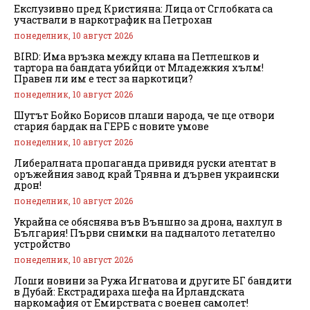
Екслузивно пред Кристияна: Лица от Сглобката са
участвали в наркотрафик на Петрохан
понеделник, 10 август 2026
BIRD: Има връзка между клана на Петлешков и
тартора на бандата убийци от Младежкия хълм!
Правен ли им е тест за наркотици?
понеделник, 10 август 2026
Шутът Бойко Борисов плаши народа, че ще отвори
стария бардак на ГЕРБ с новите умове
понеделник, 10 август 2026
Либералната пропаганда привидя руски атентат в
оръжейния завод край Трявна и дървен украински
дрон!
понеделник, 10 август 2026
Украйна се обяснява във Външно за дрона, нахлул в
България! Първи снимки на падналото летателно
устройство
понеделник, 10 август 2026
Лоши новини за Ружа Игнатова и другите БГ бандити
в Дубай: Екстрадираха шефа на Ирландската
наркомафия от Емирствата с военен самолет!