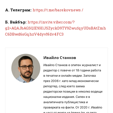
А. Телеграм:
https://t.me/barekovnews /
Б. Вайбър:
https://invite.viber.com/?
g2=AQAJbAGSQIE9HlJSZyckD9TY9ZwufqyUDsBAtZmh
C6DBwd6sGqhzV4dyvNdv4FC3
Ивайло Станков
Ивайло Станков е опитен журналист и
редактор с повече от 18 години работа
в печатни и онлайн медии. Започва
през 2006 г. като млад икономически
репортер, след което заема
редакторски позиции в няколко водещи
национални издания. Силен е в
аналитичната публицистика и
проверката на факти. От 2020 г. Ивайло
е част от екипа на bnews.bg, където