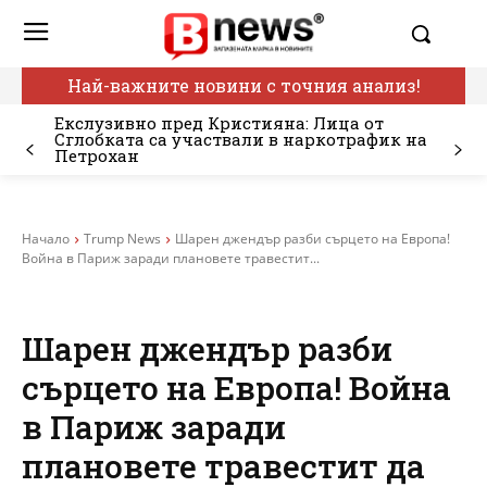
Най-важните новини с точния анализ!
Екслузивно пред Кристияна: Лица от
Сглобката са участвали в наркотрафик на
Петрохан
Начало
Trump News
Шарен джендър разби сърцето на Европа!
Война в Париж заради плановете травестит...
Шарен джендър разби
сърцето на Европа! Война
в Париж заради
плановете травестит да