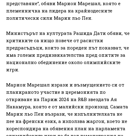
представяне“, обяви Марион Марешал, която е
племенничка на лидера на крайнодесните
политически сили Марин льо Пен.
Министърът на културата Рашида Дати обяви, че
критиките са нищо повече от расистки
предрасъдъци, които за пореден път показват, че
има големи предизвикателства пред опитите за
национално обединение около олимпийските
игри.
Марион Марешал изрази и възмущението си от
планираното участие в церемонията по
откриване на Париж 2024 на R&B звездата Ая
Накамура, която е от малийски произход. Самата
Марин льо Пен възрази, че изпълнителката не
пее на френски език, а използва жаргон, което не
кореспондира на обявения план на парламента
олимпийските игри да бъдат демонстрация на