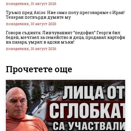
понеделник, 10 август 2026
Тръмп пред Axios: Ние само полу преговаряме с Иран!
Техеран потвърди думите му
понеделник, 10 август 2026
Говори съдията: Линчуваният “педофил” Георги бил
беден, мечтаел за семейство и деца, продавал картофи
на пазара, умрял в адски мъки!
понеделник, 10 август 2026
Прочетете още