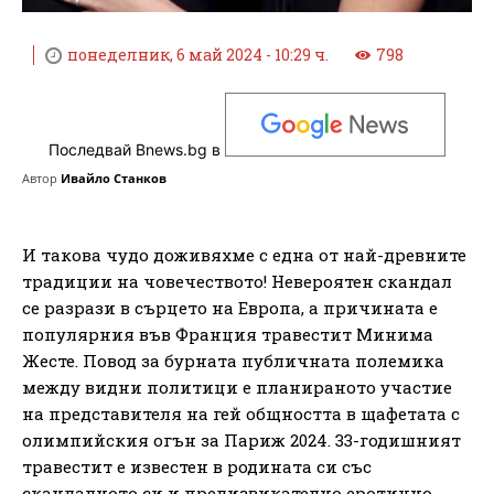
понеделник, 6 май 2024 - 10:29 ч.
798
Последвай Bnews.bg в
Автор
Ивайло Станков
И такова чудо доживяхме с една от най-древните
традиции на човечеството! Невероятен скандал
се разрази в сърцето на Европа, а причината е
популярния във Франция травестит Минима
Жесте. Повод за бурната публичната полемика
между видни политици е планираното участие
на представителя на гей общността в щафетата с
олимпийския огън за Париж 2024. 33-годишният
травестит е известен в родината си със
скандалното си и предизвикателно еротично