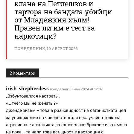
клана на Петлешков и
тартора на бандата убийци
от Младежкия хълм!
Правен ли им е тест за
наркотици?
ПОНЕДЕЛНИК, 10 АВГУСТ 2026
2 Коментари
irish_shepherdess
понеделник, 6 май 2024 At 12:07
„Взбунтовалися кастраты,
«Отчего мы не женаты?»“
джендъризъм – това е разновидност на сатанистката цел
за унищожение на човечеството: и неслучайно толкова
агресивна е агитацията за еднополови бракове и за смяна
на пола – та нали това всъщност е кастрация с