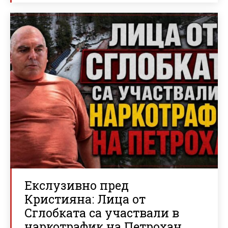
Екслузивно пред
Кристияна: Лица от
Сглобката са участвали в
наркотрафик на Петрохан