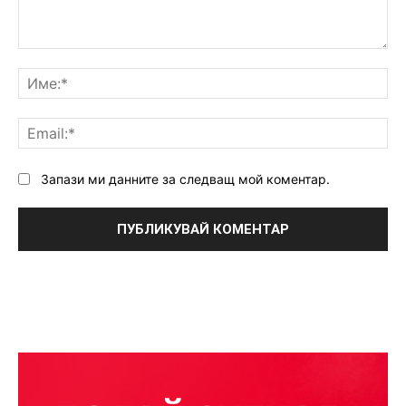
Коментар:
Им
Ema
Запази ми данните за следващ мой коментар.