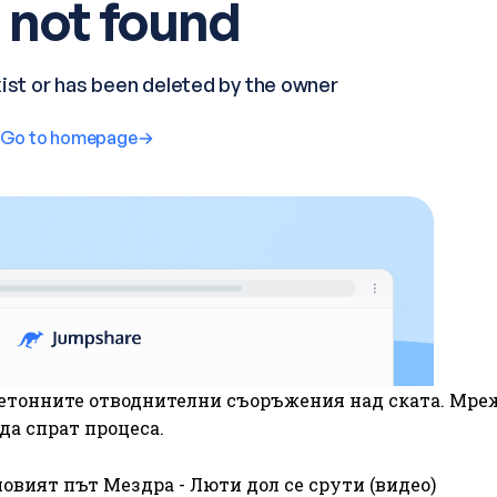
 бетонните отводнителни съоръжения над ската. Мре
да спрат процеса.