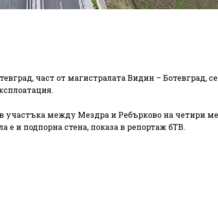
евград, част от магистралата Видин – Ботевград, с
експлоатация.
 участъка между Мездра и Ребърково на четири ме
а е и подпорна стена, показа в репортаж бТВ.