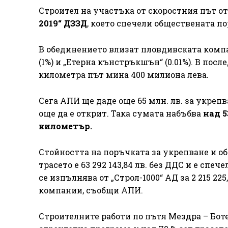
Строител на участъка от скоростния път от 
2019“ ДЗЗД
, което спечели обществената пор
В обединението влизат пловдивската компа
(1%) и „Етерна кънстръкшън“ (0.01%). В пос
километра път мина 400 милиона лева.
Сега АПИ ще даде още 65 млн. лв. за укреп
още да е открит. Така сумата набъбва
над 5
километър.
Стойността на поръчката за укрепване и о
трасето е 63 292 143,84 лв. без ДДС и е сп
се изпълнява от „Строл-1000“ АД за 2 215 22
компании, съобщи АПИ.
Строителните работи по пътя Мездра – Бот