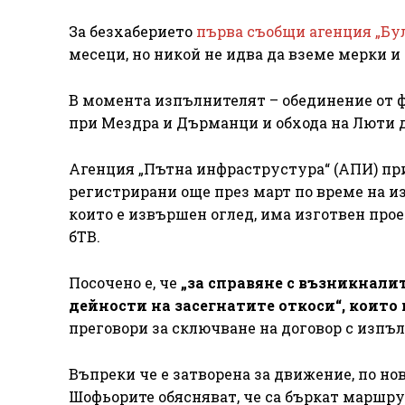
За безхаберието
първа съобщи агенция „Бу
месеци, но никой не идва да вземе мерки и
В момента изпълнителят – обединение от 
при Мездра и Дърманци и обхода на Люти д
Агенция „Пътна инфраструстура“ (АПИ) при
регистрирани още през март по време на изк
които е извършен оглед, има изготвен проек
бТВ.
Посочено е, че
„за справяне с възникнал
дейности на засегнатите откоси“, които 
преговори за сключване на договор с изпъ
Въпреки че е затворена за движение, по н
Шофьорите обясняват, че са бъркат маршрута