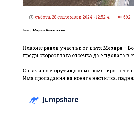
събота, 28 септември 2024 - 12:52 ч.
692
Автор
Мария Алексиева
Новоизграден участък от пътя Мездра – Бот
преди скоростната отсечка да е пусната в 
Свлачища и срутища компрометират пътя в
Има пропадания на новата настилка, паднал