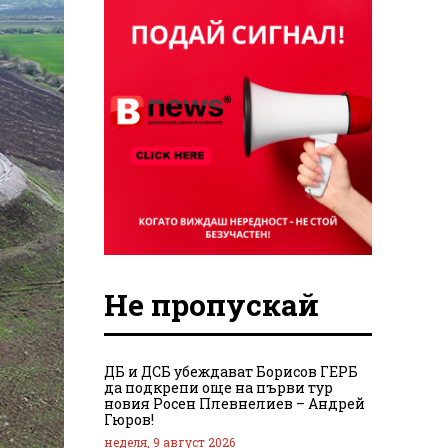
Не пропускай
ДБ и ДСБ убеждават Борисов ГЕРБ
да подкрепи още на първи тур
новия Росен Плевнелиев – Андрей
Гюров!
неделя, 9 август 2026