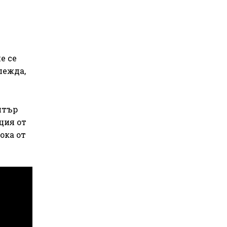
е се
лежда,
итър
ция от
сока от