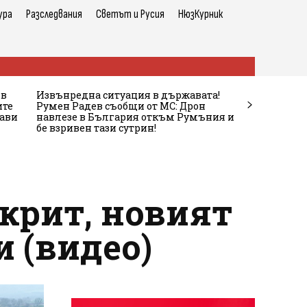
ура
Разследвания
Светът и Русия
НюзКурник
 в
Извънредна ситуация в държавата!
ите
Румен Радев съобщи от МС: Дрон
жави
навлезе в България откъм Румъния и
бе взривен тази сутрин!
крит, новият
и (видео)