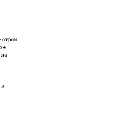
.
е строи
о е
 на
 в