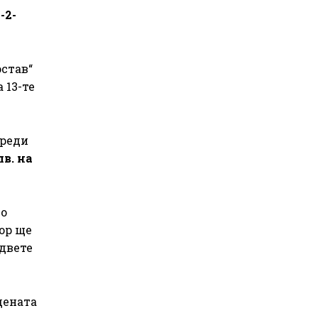
-2-
остав“
 13-те
преди
лв. на
по
зор ще
 двете
дената