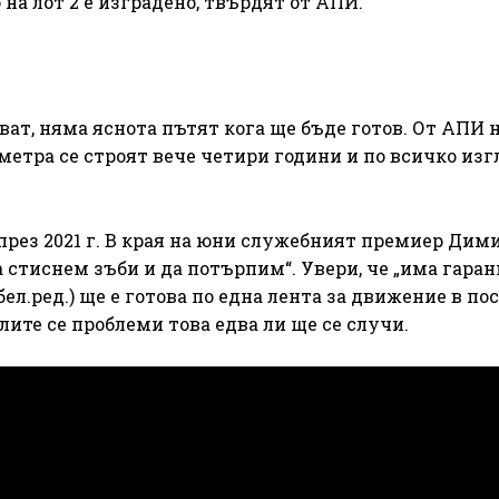
 на лот 2 е изградено, твърдят от АПИ.
ат, няма яснота пътят кога ще бъде готов. От АПИ н
ометра се строят вече четири години и по всичко изг
рез 2021 г. В края на юни служебният премиер Дим
а стиснем зъби и да потърпим“. Увери, че „има гаран
 бел.ред.) ще e готова по една лента за движение в по
лите се проблеми това едва ли ще се случи.