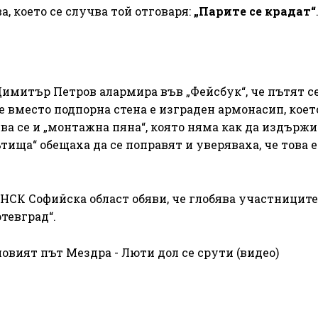
а, което се случва той отговаря:
„Парите се крадат“
 Димитър Петров алармира във „Фейсбук“, че пътят с
 вместо подпорна стена е изграден армонасип, коет
ва се и „монтажна пяна“, която няма как да издържи
тища“ обещаха да се поправят и уверяваха, че това е
ДНСК Софийска област обяви, че глобява участниците
тевград“.