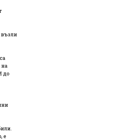
т
 възли
са
 на
И до
и
лни
били.
, е