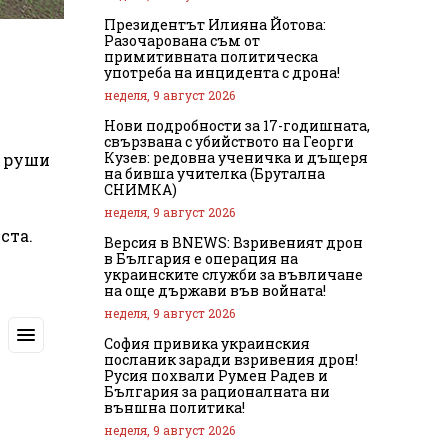
Президентът Илияна Йотова:
Разочарована съм от
примитивната политическа
употреба на инцидента с дрона!
неделя, 9 август 2026
Нови подробности за 17-годишната,
свързвана с убийството на Георги
Кузев: редовна ученичка и дъщеря
е руши
на бивша учителка (Брутална
СНИМКА)
неделя, 9 август 2026
ста.
Версия в BNEWS: Взривеният дрон
в България е операция на
украинските служби за въвличане
на още държави във войната!
неделя, 9 август 2026
София привика украинския
посланик заради взривения дрон!
Русия похвали Румен Радев и
България за рационалната ни
външна политика!
неделя, 9 август 2026