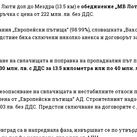
Люти дол до Мездра (13.5 км) е
обединение „МБ Лот
ъчка с цена от 222 млн. лв. без ДДС.
ния „Европейски пътища“ (98.99%), словашката „Вах
ледствие бяха сключени няколко анекса и договорът за
ване на свлачищата и поправка на пропадналия път 
30 млн. лв. с ДДС за 13.5 километра или по 40 млн. 
безопасяване на свлачищата и нестабилните откоси 
ечелена от „Европейски пътища“ АД. Строителният над
5,03 лв. без ДДС. Предстои сключване на договорите с
евград са в напреднала фаза, извършват се по утвър