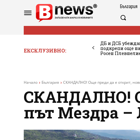
България
ДБ и ДСБ убежда
подкрепи още на
ЕКСКЛУЗИВНО:
Росен Плевнелие
Начало
България
СКАНДАЛНО! Още преди да е открит, нови
СКАНДАЛНО! О
път Мездра – 