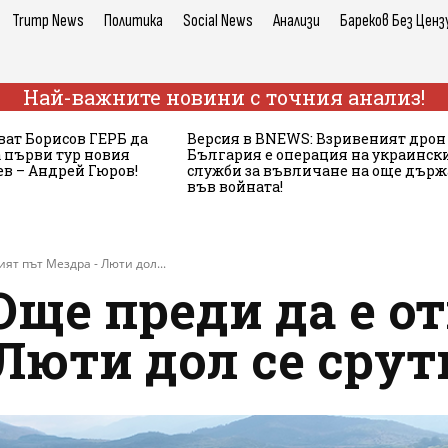
Trump News
Политика
Social News
Анализи
Бареков Без Ценз
Най-важните новини с точния анализ!
ват Борисов ГЕРБ да
Версия в BNEWS: Взривеният дрон
 първи тур новия
България е операция на украинск
в – Андрей Гюров!
служби за въвличане на още дър
във войната!
ят път Мездра - Люти дол...
ще преди да е от
Люти дол се срут