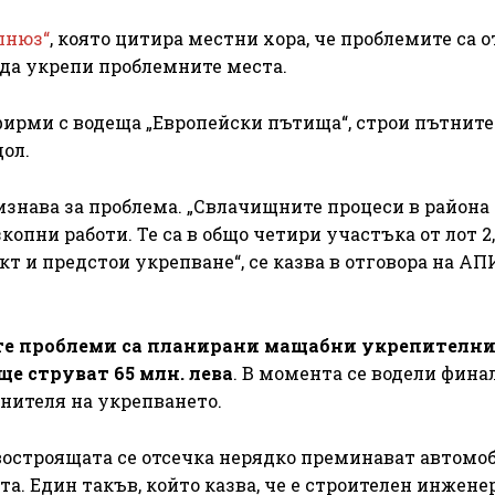
лнюз“
, която цитира местни хора, че проблемите са о
 да укрепи проблемните места.
фирми с водеща „Европейски пътища“, строи пътните
ол.
знава за проблема. „Свлачищните процеси в района 
опни работи. Те са в общо четири участъка от лот 2,
т и предстои укрепване“, се казва в отговора на АП
ите проблеми са планирани мащабни укрепителн
ще струват 65 млн. лева
. В момента се водели фина
лнителя на укрепването.
овостроящата се отсечка нерядко преминават автомо
. Един такъв, който казва, че е строителен инженер