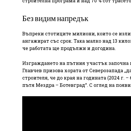
строителна програма и над 70 % сот трасето
Без видим напредък
Въпреки стотиците милиони, които се излив
ангажират със срок. Така малко над 13 кил
че работата ще продължи и догодина.
Изграждането на пътния участък започна п
Главчев призова хората от Северозапада „д
строителя, че до края на годината (2024 г. –
пътя Мездра – Ботевград“. С оглед на появи