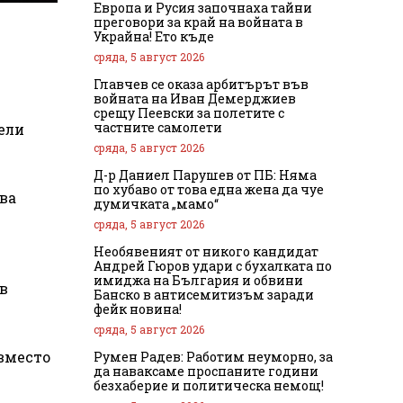
Европа и Русия започнаха тайни
преговори за край на войната в
Украйна! Ето къде
сряда, 5 август 2026
Главчев се оказа арбитърът във
войната на Иван Демерджиев
срещу Пеевски за полетите с
частните самолети
дели
сряда, 5 август 2026
Д-р Даниел Парушев от ПБ: Няма
по хубаво от това една жена да чуе
ова
думичката „мамо“
сряда, 5 август 2026
Необявеният от никого кандидат
Андрей Гюров удари с бухалката по
имиджа на България и обвини
ъв
Банско в антисемитизъм заради
фейк новина!
сряда, 5 август 2026
 вместо
Румен Радев: Работим неуморно, за
да наваксаме проспаните години
безхаберие и политическа немощ!