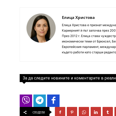
Елица Христова
Елица Христова е признат междунар
Кариерният ѝ път започва през 200
През 2012 г. Елица става чуждестр
икономически теми от Брюксел, Бер
Европейския парламент, междунаро
където работи като старши редакто
За да следите новините и коментарите в реалн
СПОДЕЛИ