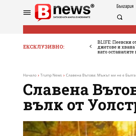
България
BLIFE: Пеевски о
ЕКСКЛУЗИВНО:
джетове и хван
като останалите
Начало
Trump News
Славена Вътова: Мъжът ми не е Бълга
Славена Въто
вълк от Уолс