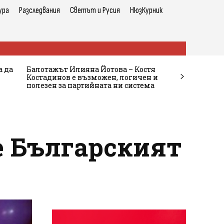
ура
Разследвания
Светът и Русия
НюзКурник
а да
Балотажът Илияна Йотова – Костя
Костадинов е възможен, логичен и
полезен за партийната ни система
е Българският