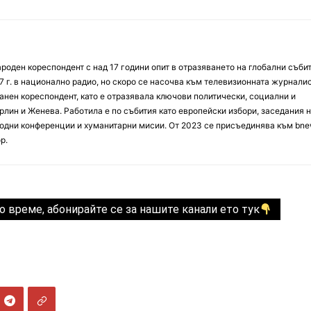
оден кореспондент с над 17 години опит в отразяването на глобални събит
7 г. в национално радио, но скоро се насочва към телевизионната журналис
анен кореспондент, като е отразявала ключови политически, социални и
лин и Женева. Работила е по събития като европейски избори, заседания 
дни конференции и хуманитарни мисии. От 2023 се присъединява към bne
р.
о време, абонирайте се за нашите канали ето тук