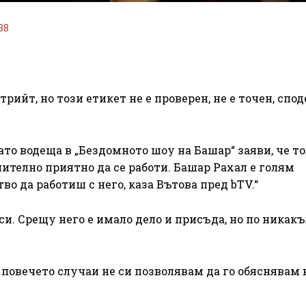
38
ийт, но този етикет не е проверен, не е точен, спо
ато водеща в „Бездомното шоу на Башар“ заяви, че т
ително приятно да се работи. Башар Рахал е голям
о да работиш с него, каза Вътова пред bTV.“
си. Срещу него е имало дело и присъда, но по никак
в повечето случаи не си позволявам да го обяснявам