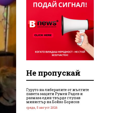
Не пропускай
Гуруто на либералите от жълтите
павета защити Румен Радев и
размаза един твърде глупав
министър на Бойко Борисов
сряда, 5 август 2026