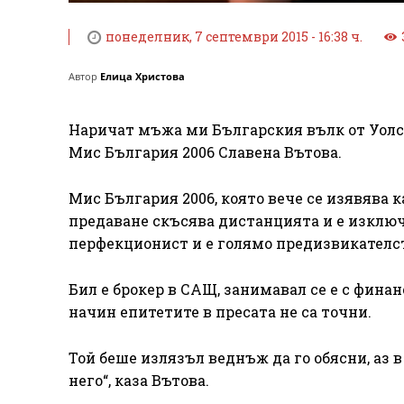
понеделник, 7 септември 2015 - 16:38 ч.
Автор
Елица Христова
Наричат мъжа ми Българския вълк от Уолстр
Мис България 2006 Славена Вътова.
Мис България 2006, която вече се изявява к
предаване скъсява дистанцията и е изключ
перфекционист и е голямо предизвикателств
Бил е брокер в САЩ, занимавал се е с финан
начин епитетите в пресата не са точни.
Той беше излязъл веднъж да го обясни, аз 
него“, каза Вътова.