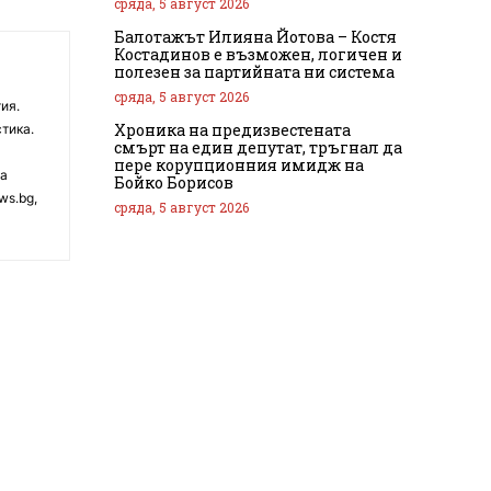
сряда, 5 август 2026
Балотажът Илияна Йотова – Костя
Костадинов е възможен, логичен и
полезен за партийната ни система
сряда, 5 август 2026
ия.
Хроника на предизвестената
тика.
смърт на един депутат, тръгнал да
пере корупционния имидж на
на
Бойко Борисов
ws.bg,
сряда, 5 август 2026