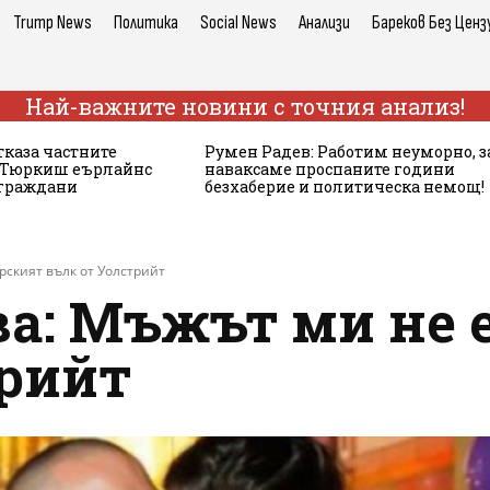
Trump News
Политика
Social News
Анализи
Бареков Без Ценз
Най-важните новини с точния анализ!
тказа частните
Румен Радев: Работим неуморно, з
а Тюркиш еърлайнс
наваксаме проспаните години
 граждани
безхаберие и политическа немощ!
рският вълк от Уолстрийт
ва: Мъжът ми не 
трийт