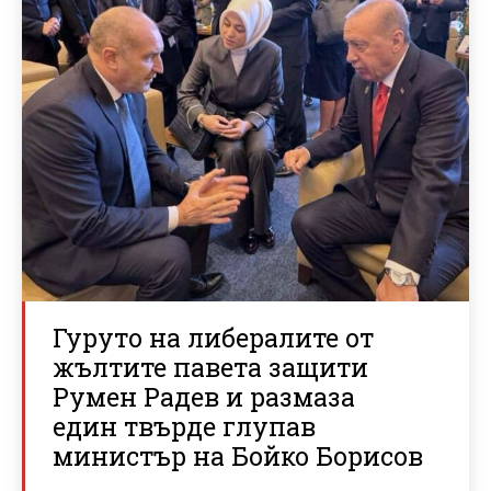
Гуруто на либералите от
жълтите павета защити
Румен Радев и размаза
един твърде глупав
министър на Бойко Борисов