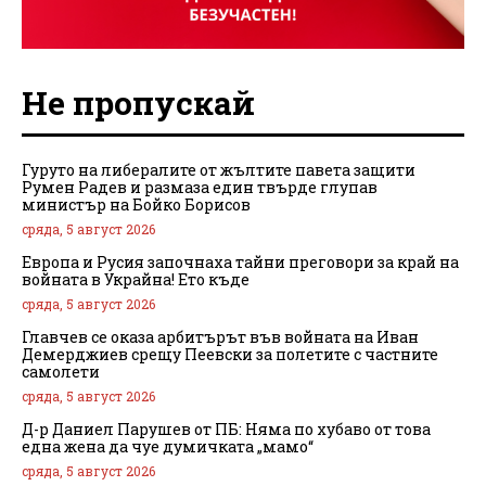
Не пропускай
Гуруто на либералите от жълтите павета защити
Румен Радев и размаза един твърде глупав
министър на Бойко Борисов
сряда, 5 август 2026
Европа и Русия започнаха тайни преговори за край на
войната в Украйна! Ето къде
сряда, 5 август 2026
Главчев се оказа арбитърът във войната на Иван
Демерджиев срещу Пеевски за полетите с частните
самолети
сряда, 5 август 2026
Д-р Даниел Парушев от ПБ: Няма по хубаво от това
една жена да чуе думичката „мамо“
сряда, 5 август 2026