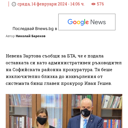
сряда, 14 февруари 2024 - 14:06 ч.
576
Последвай Bnews.bg в
Автор
Николай Бареков
Невена Зартова съобщи за БТА, че е подала
оставката си като административен ръководител
на Софийската районна прокуратура. Тя беше
изключително близка до изхвърления от
системата бивш главен прокурор Иван Гешев.