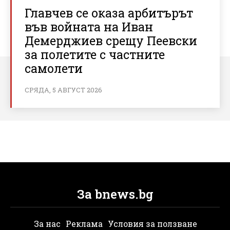
Главчев се оказа арбитърът
във войната на Иван
Демерджиев срещу Пеевски
за полетите с частните
самолети
СРЯДА, 5 АВГУСТ 2026
За bnews.bg
За нас
Реклама
Условия за ползване