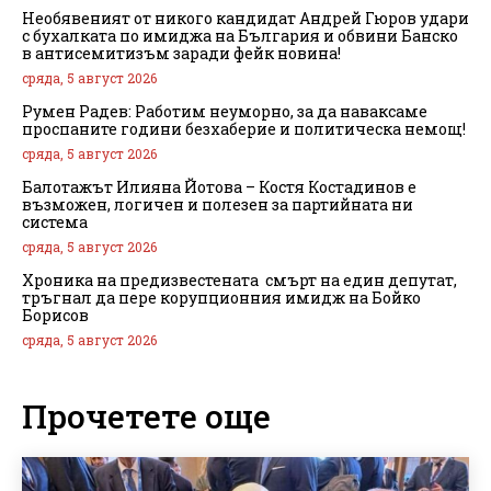
Необявеният от никого кандидат Андрей Гюров удари
с бухалката по имиджа на България и обвини Банско
в антисемитизъм заради фейк новина!
сряда, 5 август 2026
Румен Радев: Работим неуморно, за да наваксаме
проспаните години безхаберие и политическа немощ!
сряда, 5 август 2026
Балотажът Илияна Йотова – Костя Костадинов е
възможен, логичен и полезен за партийната ни
система
сряда, 5 август 2026
Хроника на предизвестената смърт на един депутат,
тръгнал да пере корупционния имидж на Бойко
Борисов
сряда, 5 август 2026
Прочетете още