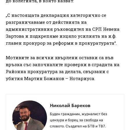
до колегията, в която казват:
„С настоящата декларация категорично се
разграничаваме от действията на
административния ръководител на СРП Невена
Зартова и подкрепяме изцяло усилията на и.ф.
главен прокурор за реформи в прокуратурата“.
Мотивите за всички хвърлени оставки са във
връзка със започналите проверки в сградата на
Районна прокуратура за делата, свързани с
убития Мартин Божанов – Нотариуса.
Николай Бареков
Буден гражданин, журналист без
цензура и борец за свобода на
словото. Създател на БТВ и ТВ7.