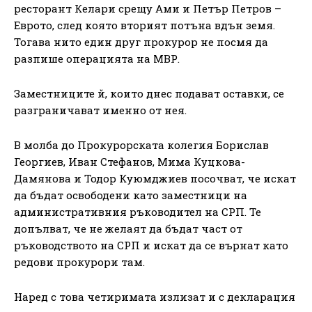
ресторант Келари срещу Ами и Петър Петров –
Еврото, след която вторият потъна вдън земя.
Тогава нито един друг прокурор не посмя да
разпише операцията на МВР.
Заместниците й, които днес подават оставки, се
разграничават именно от нея.
В молба до Прокурорската колегия Борислав
Георгиев, Иван Стефанов, Мима Куцкова-
Дамянова и Тодор Куюмджиев посочват, че искат
да бъдат освободени като заместници на
административния ръководител на СРП. Те
допълват, че не желаят да бъдат част от
ръководството на СРП и искат да се върнат като
редови прокурори там.
Наред с това четиримата излизат и с декларация