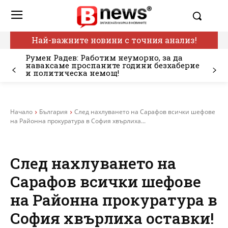
Най-важните новини с точния анализ!
Румен Радев: Работим неуморно, за да
наваксаме проспаните години безхаберие
и политическа немощ!
Начало
България
След нахлуването на Сарафов всички шефове
на Районна прокуратура в София хвърлиха...
След нахлуването на
Сарафов всички шефове
на Районна прокуратура в
София хвърлиха оставки!