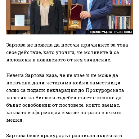
Зартова не пожела да посочи причините за това
свое действие, като уточни, че мотивите ѝ са
изложени в подаденото от нея заявление.
Невена Зартова каза, че не знае и не може да
потвърди дали четирима нейни заместници
също са подали декларация до Прокурорската
колегия на Висшия съдебен съвет с искане да
бъдат освободени от постовете, които заемат,
каквато информация имаше по-рано в някои
медии.
Зартова беше прокурорът разписал акцията в