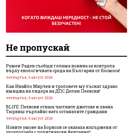
Не пропускай
Румен Радев съобщи голяма новина за контрола
върху екологичната среда на България от Космоса!
четвъртък, 6 август 2026
Как Ивайло Мирчев и троловете му лъскат здраво
имиджа на лидера на ДПС Делян Пеевски!
четвъртък, 6 август 2026
BLIFE: Пеевски отказа частните джетове и хвана
Тюркиш еърлайнс като останалите граждани
четвъртък, 6 август 2026
Новите умове на Борисов се оказаха изпържени от
злоупотреба с политически фентанил!