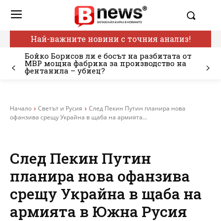
Най-важните новини с точния анализ!
Бойко Борисов ли е босът на разбитата от
МВР мощна фабрика за производство на
фентанила – убиец?
Начало
Светът и Русия
След Пекин Путин планира нова
офанзива срещу Украйна в щаба на армията...
След Пекин Путин
планира нова офанзива
срещу Украйна в щаба на
армията в Южна Русия