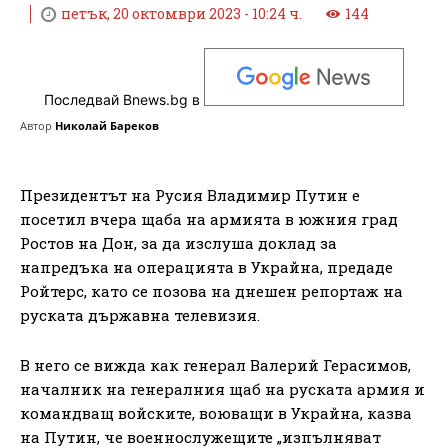
петък, 20 октомври 2023 - 10:24 ч.
144
Последвай Bnews.bg в
Автор
Николай Бареков
Президентът на Русия Владимир Путин е
посетил вчера щаба на армията в южния град
Ростов на Дон, за да изслуша доклад за
напредъка на операцията в Украйна, предаде
Ройтерс, като се позова на днешен репортаж на
руската държавна телевизия.
В него се вижда как генерал Валерий Герасимов,
началник на генералния щаб на руската армия и
командващ войските, воюващи в Украйна, казва
на Путин, че военнослужещите „изпълняват