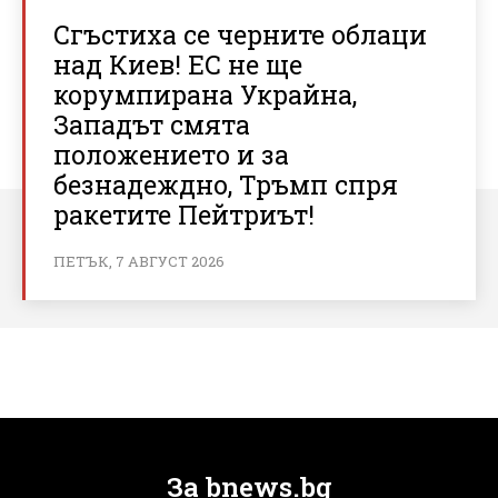
Сгъстиха се черните облаци
над Киев! ЕС не ще
корумпирана Украйна,
Западът смята
положението и за
безнадеждно, Тръмп спря
ракетите Пейтриът!
ПЕТЪК, 7 АВГУСТ 2026
За bnews.bg