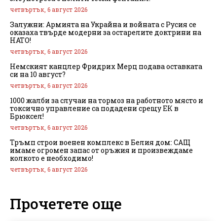
четвъртък, 6 август 2026
Залужни: Армията на Украйна и войната с Русия се
оказаха твърде модерни за остарелите доктрини на
НАТО!
четвъртък, 6 август 2026
Немският канцлер Фридрих Мерц подава оставката
си на 10 август?
четвъртък, 6 август 2026
1000 жалби за случаи на тормоз на работното място и
токсично управление са подадени срещу ЕК в
Брюксел!
четвъртък, 6 август 2026
Тръмп строи военен комплекс в Белия дом: САЩ
имаме огромен запас от оръжия и произвеждаме
колкото е необходимо!
четвъртък, 6 август 2026
Прочетете още