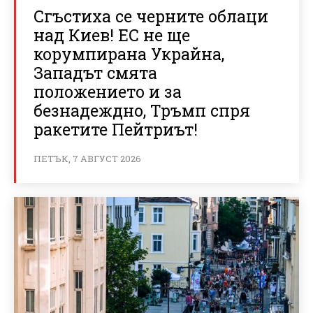
Сгъстиха се черните облаци
над Киев! ЕС не ще
корумпирана Украйна,
Западът смята
положението и за
безнадеждно, Тръмп спря
ракетите Пейтриът!
ПЕТЪК, 7 АВГУСТ 2026