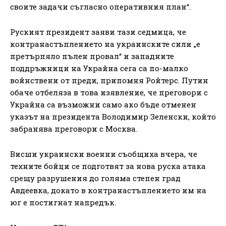
своите задачи съгласно оперативния план“.
Руският президент заяви тази седмица, че
контранастъплението на украинските сили „е
претърпяло пълен провал“ и западните
поддръжници на Украйна сега са по-малко
войнствени от преди, припомня Ройтерс. Путин
обаче отбеляза в това изявление, че преговори с
Украйна са възможни само ако бъде отменен
указът на президента Володимир Зеленски, който
забранява преговори с Москва.
Висши украински военни съобщиха вчера, че
техните бойци се подготвят за нова руска атака
срещу разрушения до голяма степен град
Авдеевка, докато в контранастъплението им на
юг е постигнат напредък.