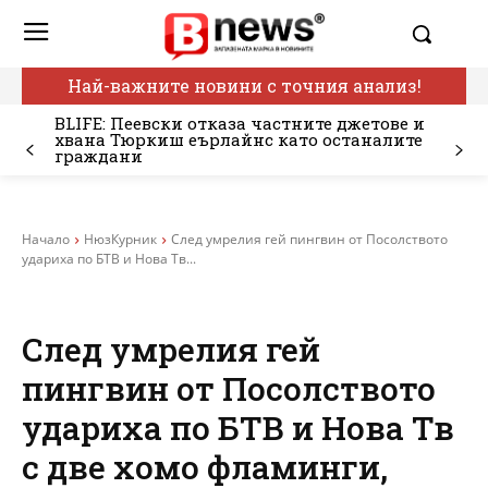
Най-важните новини с точния анализ!
BLIFE: Пеевски отказа частните джетове и
хвана Тюркиш еърлайнс като останалите
граждани
Начало
НюзКурник
След умрелия гей пингвин от Посолството
удариха по БТВ и Нова Тв...
След умрелия гей
пингвин от Посолството
удариха по БТВ и Нова Тв
с две хомо фламинги,