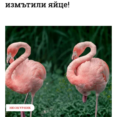
измътили яйце!
НЮЗКУРНИК