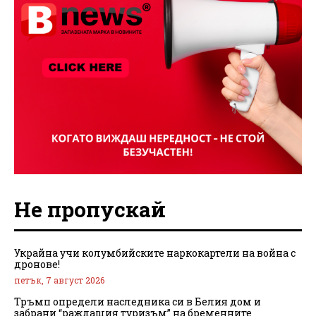
Не пропускай
Украйна учи колумбийските наркокартели на война с
дронове!
петък, 7 август 2026
Тръмп определи наследника си в Белия дом и
забрани “раждащия туризъм” на бременните