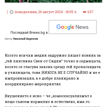
понеделник, 26 август 2024 - 18:05 ч.
637
Последвай Bnews.bg в
Автор
Николай Бареков
Koгато всички медии задружно пишат новина за
„гей пингвина Свен от Сидни“ точно в седмицата,
когато се гласува закона срещу гей пропагандата
в училищата, това НИКОГА НЕ Е СЛУЧАЙНО и не е
импровизация, а е добре планирано и
координирано мероприятие.
Внушението е ясно – че „хомосексуализмът е
нещо съвсем нормално и естествено, има го