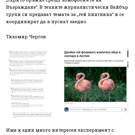
Възраждане“. В техните журналистически Вайбър
групи си предават темата за „гей пингвина“ и се
координират да я пуснат заедно.
Тихомир Чергов
Има и един много интересен експеримент с