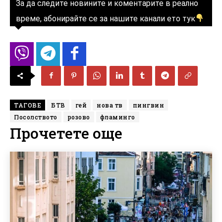
За да следите новините и коментарите в реално
време, абонирайте се за нашите канали ето тук
ТАГОВЕ
БТВ
гей
нова тв
пингвин
Посолството
розово
фламинго
Прочетете още