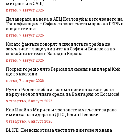
мигранти в САЩ!
петък, 7 август 2026
Далаверата на века в АЕЦ Козлодуй и източването на
Топлофикация – София са запазената марка на ГЕРБ в
енергетиката!
петък, 7 август 2026
Когато фактите говорят и ционистите трябва да
замълчат – защо улиците на София и Банско са по-
спокойни от тези в Западна Европа
петък, 7 август 2026
Посред горещо лято Германия сменя канцлера! Кой
ще го наследи
петък, 7 август 2026
Румен Радев съобщи голяма новина за контрола
върху екологичната среда на България от Космоса!
четвъртък, 6 август 2026
Как Ивайло Мирчев и троловете му лъскат здраво
имиджа на лидера на ДПС Делян Пеевски!
четвъртък, 6 август 2026
BLIFE: Пеевски отказа частните джетове и хвана