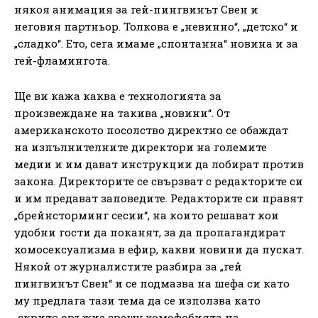
някоя анимация за гей-пингвинът Свен и
неговия партньор. Толкова е „невинно“, „детско“ и
„сладко“. Ето, сега имаме „спонтанна“ новина и за
гей-фламингота.
Ще ви кажа каква е технологията за
произвеждане на такива „новини“. От
американското посолство директно се обаждат
на изпълнителните директори на големите
медии и им дават инструкции да лобират против
закона. Директорите се свързват с редакторите си
и им предават заповедите. Редакторите си правят
„брейнсторминг сесии“, на които решават кои
удобни гости да поканят, за да пропагандират
хомосексуализма в ефир, какви новини да пускат.
Някой от журналистите разбира за „гей
пингвинът Свен“ и се подмазва на шефа си като
му предлага тази тема да се използва като
„скрито оръжие срещу хомофобията на