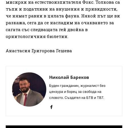
мисирки на естествоизпитателя Фокс. Толкова са
тъпи и податливи на внушения и привидности,
че нямат равни в цялата фауна. Някой път ще ви
разкажа, сега да се насладим на очакването за
сагата със следващата гей двойка в
орнитологичния бюлетин.
Анастасия Григорова Гешева
Николай Бареков
Буден гражданин, журналист без
цензура и борец за свобода на
словото. Създател на БТВ и ТВ7.