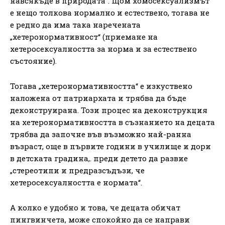
навсякъде в природата“. Щом хомосексуализмът
е нещо толкова нормално и естествено, тогава не
е редно да има така наречената
„хетеронормативност“ (приемане на
хетеросексуалността за норма и за естествено
състояние).
Тогава „хетеронормативността“ е изкуствено
наложена от патриархата и трябва да бъде
деконструирана. Този процес на деконструкция
на хетеронормативността в съзнанието на децата
трябва да започне във възможно най-ранна
възраст, още в първите години в училище и дори
в детската градина,. преди детето да развие
„стереотипи и предразсъдъзи, че
хетеросексуалността е нормата“.
А колко е удобно и това, че децата обичат
пингвинчета, може спокойно да се направи