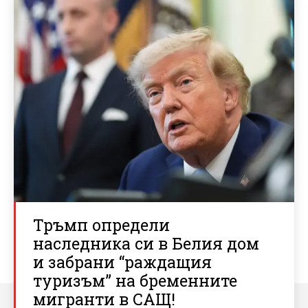
Тръмп определи
наследника си в Белия дом
и забрани “раждащия
туризъм” на бременните
мигранти в САЩ!