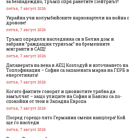
за безнадеждно, Тръмп спря ракетите Пейтриът!
петък, 7 август 2026
Украйна учи колумбийските наркокартели на война с
дронове!
петък, 7 август 2026
Тръмп определи наследника си в Белия дом и
забрани “раждащия туризъм” на бременните
мигранти в САЩ!
петък, 7 август 2026
Далаверата на века в АЕЦ Козлодуй и източването на
Топлофикация – София са запазената марка на ГЕРБ в
енергетиката!
петък, 7 август 2026
Когато фактите говорят и ционистите трябва да
замълчат – защо улиците на София и Банско са по-
спокойни от тези в Западна Европа
петък, 7 август 2026
Посред горещо лято Германия сменя канцлера! Кой
ще го наследи
петък, 7 август 2026