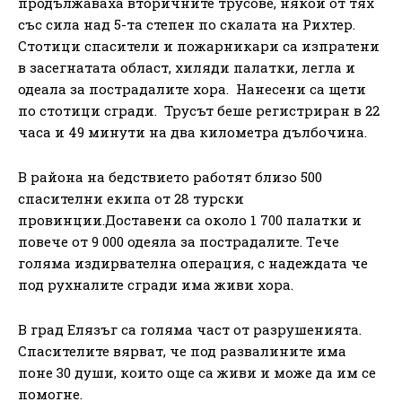
продължаваха вторичните трусове, някои от тях
със сила над 5-та степен по скалата на Рихтер.
Стотици спасители и пожарникари са изпратени
в засегнатата област, хиляди палатки, легла и
одеала за пострадалите хора. Нанесени са щети
по стотици сгради. Трусът беше регистриран в 22
часа и 49 минути на два километра дълбочина.
В района на бедствието работят близо 500
спасителни екипа от 28 турски
провинции.Доставени са около 1 700 палатки и
повече от 9 000 одеяла за пострадалите. Tече
голяма издирвателна операция, с надеждата че
под рухналите сгради има живи хора.
В град Елязъг са голяма част от разрушенията.
Спасителите вярват, че под развалините има
поне 30 души, които още са живи и може да им се
помогне.