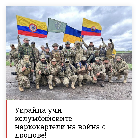
Украйна учи
колумбийските
наркокартели на война с
дронове!