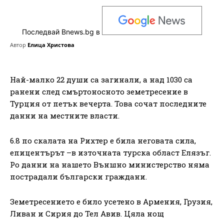
Последвай Bnews.bg в
Автор
Елица Христова
Най-малко 22 души са загинали, а над 1030 са
ранени след смъртоносното земетресение в
Турция от петък вечерта. Това сочат последните
данни на местните власти.
6.8 по скалата на Рихтер е била неговата сила,
епицентърът –в източната турска област Елязъг.
Pо данни на нашето Външно министерство няма
пострадали български граждани.
Земетресението е било усетено в Армения, Грузия,
Ливан и Сирия до Тел Авив. Цяла нощ