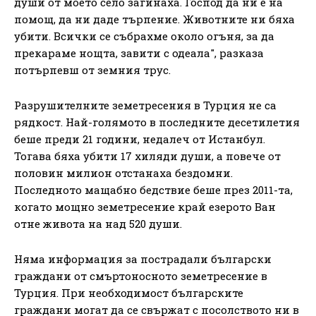
души от моето село загинаха. Господ да ни е на
помощ, да ни даде търпение. Животните ни бяха
убити. Всички се събрахме около огъня, за да
прекараме нощта, завити с одеала", разказа
потърпевш от земния трус.
Разрушителните земетресения в Турция не са
рядкост. Най-голямото в последните десетилетия
беше преди 21 години, недалеч от Истанбул.
Тогава бяха убити 17 хиляди души, а повече от
половин милион отстанаха бездомни.
Последното мащабно бедствие беше през 2011-та,
когато мощно земетресение край езерото Ван
отне живота на над 520 души.
Няма информация за пострадали български
граждани от смъртоносното земетресение в
Турция. При необходимост българските
граждани могат да се свържат с посолството ни в