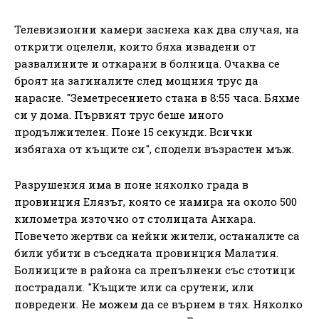
Телевизионни камери заснеха как два случая, на
открити оцелели, които бяха извадени от
развалините и откарани в болница. Очаква се
броят на загиналите след мощния трус да
нарасне. "Земетресението стана в 8:55 часа. Бяхме
си у дома. Първият трус беше много
продължителен. Поне 15 секунди. Всички
избягаха от къщите си", сподели възрастен мъж.
Разрушения има в поне няколко града в
провинция Елязъг, която се намира на около 500
километра източно от столицата Анкара.
Повечето жертви са нейни жители, останалите са
били убити в съседната провинция Малатия.
Болниците в района са препълнени със стотици
пострадали. "Къщите или са срутени, или
повредени. Не можем да се върнем в тях. Няколко