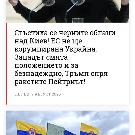
Сгъстиха се черните облаци
над Киев! ЕС не ще
корумпирана Украйна,
Западът смята
положението и за
безнадеждно, Тръмп спря
ракетите Пейтриът!
ПЕТЪК, 7 АВГУСТ 2026