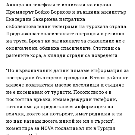
Анкара на телефоните изписани на екрана.
Премиерът Бойко Борисов и външния министър
Екатерина Захариева изпратиха
съболезнователни телеграми на турската страна.
Продължават спасителните операции в региона
на труса. Броят на загиналите за съжаление не е
окончателен, обявиха спасителите. Стотици са
ранените хора, а хиляди сгради са повредени.
“По първоначални данни нямаме информация за
пострадали български граждани. В този район не
живеят компактни масове изселници и същият
не е посещаван от туристи. Посолството е в
постоянна връзка, имаме дежурни телефони,
готови сме да предоставим информация на
всички, които ни потърсят, имат роднини и тн
но пак казвам досега никой не ни е търсил”,
коментира за NOVA посланикът ни в Турция