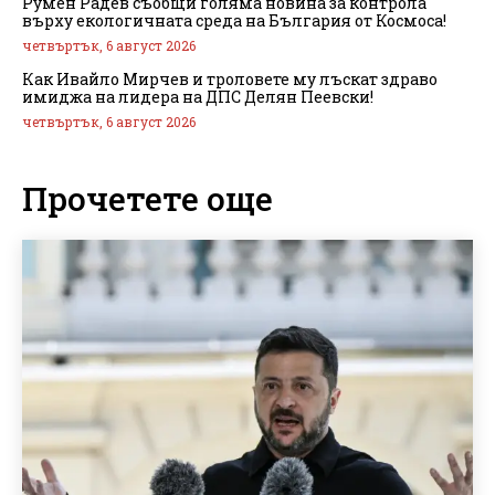
Румен Радев съобщи голяма новина за контрола
върху екологичната среда на България от Космоса!
четвъртък, 6 август 2026
Как Ивайло Мирчев и троловете му лъскат здраво
имиджа на лидера на ДПС Делян Пеевски!
четвъртък, 6 август 2026
Прочетете още