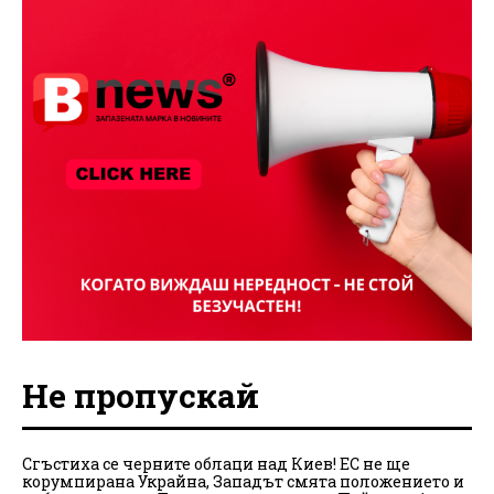
Не пропускай
Сгъстиха се черните облаци над Киев! ЕС не ще
корумпирана Украйна, Западът смята положението и