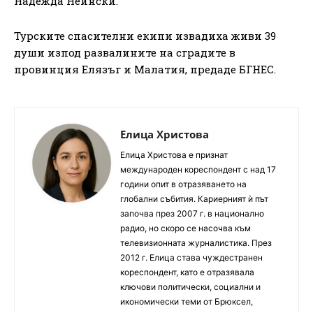
Надежда Нейнски.
Турските спасителни екипи извадиха живи 39
души изпод развалините на сградите в
провинция Елязъг и Малатия, предаде БГНЕС.
Елица Христова
Елица Христова е признат
международен кореспондент с над 17
години опит в отразяването на
глобални събития. Кариерният ѝ път
започва през 2007 г. в национално
радио, но скоро се насочва към
телевизионната журналистика. През
2012 г. Елица става чуждестранен
кореспондент, като е отразявала
ключови политически, социални и
икономически теми от Брюксел,