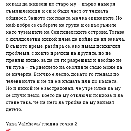
искаш да живееш по старо му – първо намери
съмишленици и си и бъди част от тяхната
общност. Защото системата мачка единаците. Но
най-добре се съберете на група и се въоръжете
като туземците на Сентинелските острови. Тогава
с хилядолетия никой няма да дойде да ви закача.
В същото време, разбира се, ако имаш психични
проблеми, с които пречиш на другите, но не
правиш нищо, за да си ги разрешиш и изобщо не
ти пука – търпението на околните също може да
се изчерпа. Всичко е лесно, докато го гледаш по
телевизията и не ти е в къщата или до къщата.
Но и никой не е застрахован, че утре няма да му
се случи нещо, което да му отключи психоза и да
стане така, че на него да трябва да му взимат
детето.
Yana Valcheva/ гледна точка 2