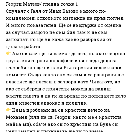
Георги Матеев/ гледна точка 1
Случаят с Галя от Иван Вазово е много по-
комплексен, отколкото изглежда на пръв поглед.
И много показателен. Ще се въздържа от оценка
за случая, защото не съм бил там и не съм
запознат, но ще Ви кажа какво разбрах аз от
цялата работа.
Ако си сам ще ти вземат детето, но ако сте цяла
група, която рови по кофите и си гледа децата
първобитно ще ви пази Българския хелзинкски
комитет. Също както ако си сам и се разправяш с
властите ще влезеш в затвора като Чикагото, но
ако се събереш с приятели можеш да вадиш
жълти павета и да ги хвърляш по полицаите като
един известен адвокат и политик.
Няма проблеми да си кръстиш детето на
Мохамед (или на св. Георги, както ме е кръстила
майка ми), обаче ако си го кръстиш на Буда си
ненормален и държавата ще ти го вземе.