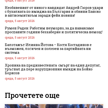
сряда, 5 август 2026
Необявеният от никого кандидат Андрей Гюров удари
с бухалката по имиджа на България и обвини Банско
в антисемитизъм заради фейк новина!
сряда, 5 август 2026
Румен Радев: Работим неуморно, за да наваксаме
проспаните години безхаберие и политическа немощ!
сряда, 5 август 2026
Балотажът Илияна Йотова – Костя Костадинов е
възможен, логичен и полезен за партийната ни
система
сряда, 5 август 2026
Хроника на предизвестената смърт на един депутат,
тръгнал да пере корупционния имидж на Бойко
Борисов
сряда, 5 август 2026
Прочетете още