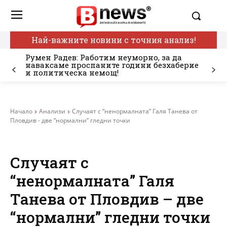
Най-важните новини с точния анализ!
Румен Радев: Работим неуморно, за да
наваксаме проспаните години безхаберие
и политическа немощ!
Начало
Анализи
Случаят с “ненормалната” Галя Танева от
Пловдив - две “нормални” гледни точки
Случаят с
“ненормалната” Галя
Танева от Пловдив – две
“нормални” гледни точки