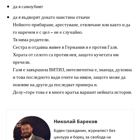
да я самоубият
да я въдворят докато наистина откачи
Нейното прибиране, арестуване, отвличане или както и да
го наречем е с цел – не е случайно.
Тя няма родители.
Сестра и отдавна живее в Германия и е против Галя.
Хората от селото са против нея, защото кучетата им
пречели.
Галя е завършила ВИТИЗ, интелигентна е, знаеща, духовна
и това последното вади очите на някои, защото може да
повлияе на други да последват примера и.
Долу-горе това е в много кратък вариант нейната история.
Николай Бареков
Буден гражданин, журналист без
цензура и борец за свобода на