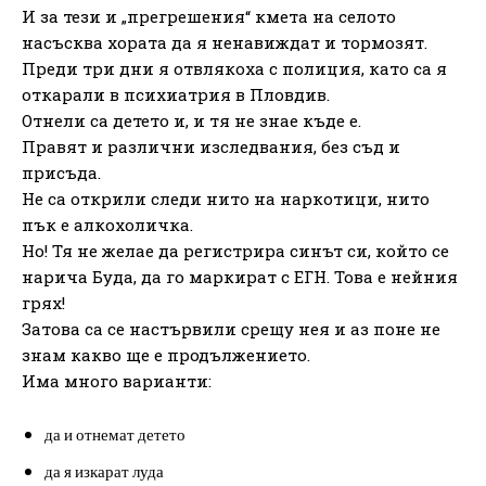
И за тези и „прегрешения“ кмета на селото
насъсква хората да я ненавиждат и тормозят.
Преди три дни я отвлякоха с полиция, като са я
откарали в психиатрия в Пловдив.
Отнели са детето и, и тя не знае къде е.
Правят и различни изследвания, без съд и
присъда.
Не са открили следи нито на наркотици, нито
пък е алкохоличка.
Но! Тя не желае да регистрира синът си, който се
нарича Буда, да го маркират с ЕГН. Това е нейния
грях!
Затова са се настървили срещу нея и аз поне не
знам какво ще е продължението.
Има много варианти:
да и отнемат детето
да я изкарат луда