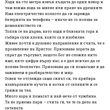
Ходи на сто метра извън къщата до един извор и
там взима вода за миене или пране на дрешките.
Има електричество колкото да си зарежда
батерията на телефона – иначе не го ползва за
домакинството си.
Топли се на дърва, като ходи в близката гора и
събира сухи клони, които са в изобилие.
Живее почти в духовно направление и счита, че е
проявление на Христос. Призовава хората да
спрат да търгуват, защото Бог не сложил нито
име, нито цифри върху нас, а е дал всичко да се
ползва безплатно. Призовава да си помагаме и да
заживеем в разбирателство и мир.
Освен че отглежда сама синът си, тя прибира
изхвърлените кучета и котки от селяните и се
грижи за тях.
Много хора и помагат и най-вече от чужбина.
Тя не приема пари – счита ги, че те са дело на
сатаната.