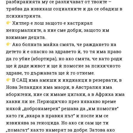
разбиранията му се различават от твоите –
трябва да извикаш социалните и да се обадиш в
психиатрията.
Хитлер е лош защото е кастрирал
ненормалните, а ние сме добри, защото им
взимаме децата.
Ако болната майка смята, че раждането на
детето ѝ е опасно за здравето ѝ, то тя има право
да го убие (абортира), но ако смята, че като роди
ще ѝ даде живот и ще ѝ помогне за психичното
здраве, то държавата ще ѝ го отнеме.
В САЩ има амиши и индианци в резервати, в
Нова Зеландия има маори, в Австралия има
аборигени, ние си имаме цигани, а в Африка има
какви ли не. Периодично през някакво време
някой „добронамерен“ решава да „им помогне“
като ги „вкара в правия път“ и после им се
извинява за геноцида. Но ако си сам ще ти
„помагат“ както намерят за добре. Затова ако