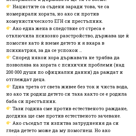
Нацистите са съдени заради това, че са
номерирали хората, но ако си против
комунистическото ЕГН си престъпник.
Ако една жена в следствие от стреса е
отключила психозно разстройство, държава ще ѝ
помогне като ѝ вземе детето и я вкара в
психиатрия, за да се успокои …
Според някои хора държавата не трябва да
позволява на хората с психични проблеми (над
200 000 души по официални данни) да раждат и
отглеждат деца.
Една трета от света живее без ток и чиста вода,
но ако ти родиш детето си така както се е родила
баба си престъпник.
Тази година сме против естественото раждане,
догдина ще сме против естественото зачеване.
Ако съседът ти изпитва затруднения да си
гледа детето може да му помогнеш. Но ако