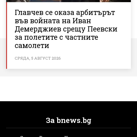
Главчев се оказа арбитърът
във войната на Иван
Демерджиев срещу Пеевски
за полетите с частните
самолети
СРЯДА, 5 АВГУСТ 2026
За bnews.bg