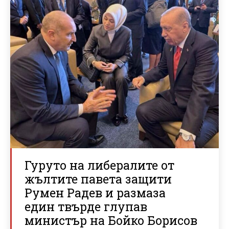
Гуруто на либералите от
жълтите павета защити
Румен Радев и размаза
един твърде глупав
министър на Бойко Борисов