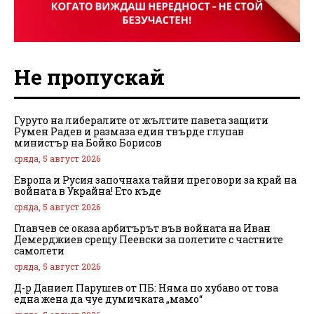
Не пропускай
Гуруто на либералите от жълтите павета защити
Румен Радев и размаза един твърде глупав
министър на Бойко Борисов
сряда, 5 август 2026
Европа и Русия започнаха тайни преговори за край на
войната в Украйна! Ето къде
сряда, 5 август 2026
Главчев се оказа арбитърът във войната на Иван
Демерджиев срещу Пеевски за полетите с частните
самолети
сряда, 5 август 2026
Д-р Даниел Парушев от ПБ: Няма по хубаво от това
една жена да чуе думичката „мамо“