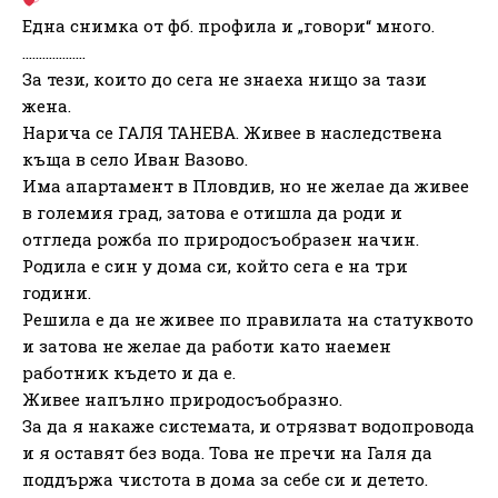
Една снимка от фб. профила и „говори“ много.
……………….
За тези, които до сега не знаеха нищо за тази
жена.
Нарича се ГАЛЯ ТАНЕВА. Живее в наследствена
къща в село Иван Вазово.
Има апартамент в Пловдив, но не желае да живее
в големия град, затова е отишла да роди и
отгледа рожба по природосъобразен начин.
Родила е син у дома си, който сега е на три
години.
Решила е да не живее по правилата на статуквото
и затова не желае да работи като наемен
работник където и да е.
Живее напълно природосъобразно.
За да я накаже системата, и отрязват водопровода
и я оставят без вода. Това не пречи на Галя да
поддържа чистота в дома за себе си и детето.