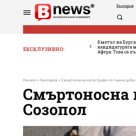
България
Кметът на Бурга
кандидатурата м
ЕКСКЛУЗИВНО:
Афера: Това са п
Начало
България
Смъртоносна катастрофа по тъмна доба 
Смъртоносна 
Созопол