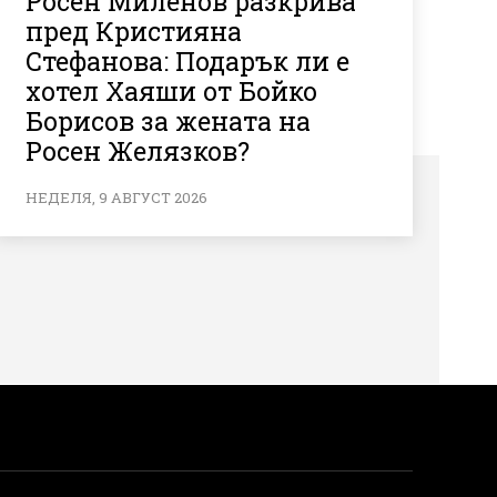
Росен Миленов разкрива
пред Кристияна
Стефанова: Подарък ли е
хотел Хаяши от Бойко
Борисов за жената на
Росен Желязков?
НЕДЕЛЯ, 9 АВГУСТ 2026