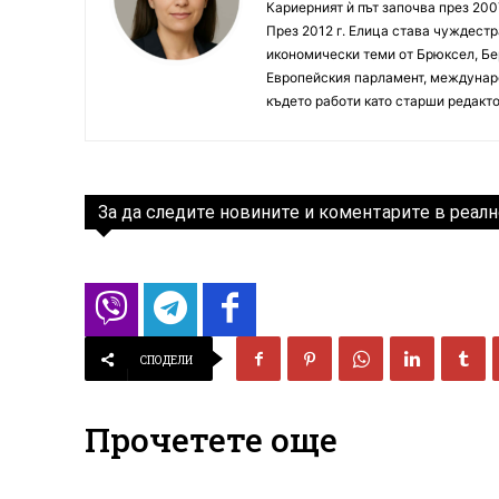
Кариерният ѝ път започва през 200
През 2012 г. Елица става чуждестр
икономически теми от Брюксел, Бер
Европейския парламент, междунаро
където работи като старши редакто
За да следите новините и коментарите в реалн
СПОДЕЛИ
Прочетете още