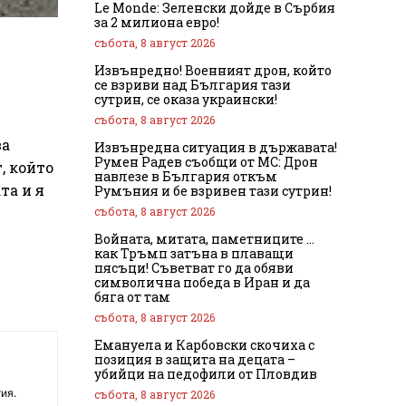
Le Monde: Зеленски дойде в Сърбия
за 2 милиона евро!
събота, 8 август 2026
Извънредно! Военният дрон, който
се взриви над България тази
сутрин, се оказа украински!
събота, 8 август 2026
ва
Извънредна ситуация в държавата!
Румен Радев съобщи от МС: Дрон
, който
навлезе в България откъм
та и я
Румъния и бе взривен тази сутрин!
събота, 8 август 2026
Войната, митата, паметниците …
как Тръмп затъна в плаващи
пясъци! Съветват го да обяви
символична победа в Иран и да
бяга от там
събота, 8 август 2026
Емануела и Карбовски скочиха с
позиция в защита на децата –
убийци на педофили от Пловдив
ия.
събота, 8 август 2026