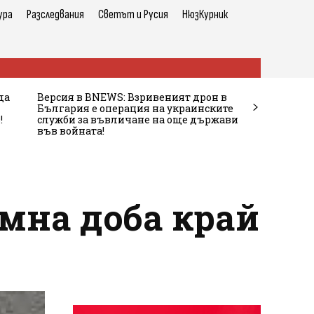
ура
Разследвания
Светът и Русия
НюзКурник
да
Версия в BNEWS: Взривеният дрон в
България е операция на украинските
!
служби за въвличане на още държави
във войната!
мна доба край