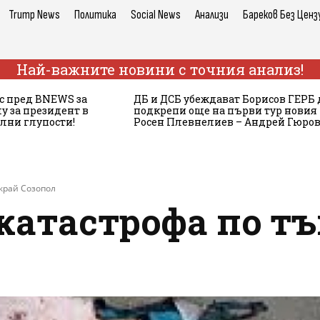
Trump News
Политика
Social News
Анализи
Бареков Без Ценз
Най-важните новини с точния анализ!
с пред BNEWS за
ДБ и ДСБ убеждават Борисов ГЕРБ 
у за президент в
подкрепи още на първи тур новия
ълни глупости!
Росен Плевнелиев – Андрей Гюров
край Созопол
катастрофа по тъ