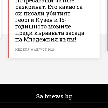
Потресаващи чатове
разкриват: Ето какво са
си писали убитият
Георги Кузев и 15-
годишното момиче
преди кървавата засада
на Младежкия хълм!
НЕДЕЛЯ, 9 АВГУСТ 2026
За bnews.bg