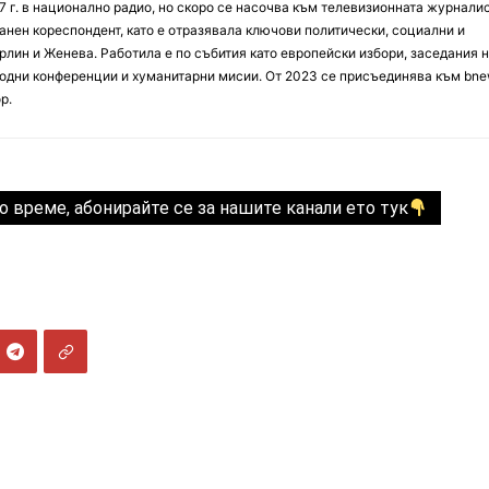
7 г. в национално радио, но скоро се насочва към телевизионната журналис
анен кореспондент, като е отразявала ключови политически, социални и
лин и Женева. Работила е по събития като европейски избори, заседания 
дни конференции и хуманитарни мисии. От 2023 се присъединява към bne
р.
о време, абонирайте се за нашите канали ето тук