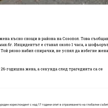
жена късно снощи в района на Созопол. Това съобща
ан.бг. Инцидентът е станал около 1 часа, а шофьорът
 Той рязко набил спирачки, не успял да избегне жена
26-годишна жена, а секунда след трагедията са се
оден кореспондент с над 17 години опит в отразяването на глобални събит