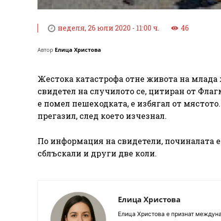
неделя, 26 юли 2020 - 11:00 ч.
46
Автор
Елица Христова
Жестока катастрофа отне живота на млада 
свидетел на случилото се, цитиран от Флагм
е помел пешеходката, е избягал от мястото.
прегазил, след което изчезнал.
По информация на свидетели, починалата е 
сблъскали и други две коли.
Елица Христова
Елица Христова е признат междунар