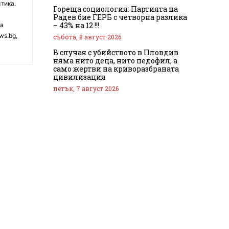
тика.
Гореща социология: Партията на
Радев бие ГЕРБ с четворна разлика
– 43% на 12 !!!
на
ws.bg,
събота, 8 август 2026
В случая с убийството в Пловдив
няма нито деца, нито педофил, а
само жертви на криворазбраната
цивилизация
петък, 7 август 2026