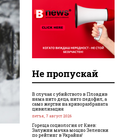
Не пропускай
В случая с убийството в Пловдив
няма нито деца, нито педофил, а
само жертви на криворазбраната
цивилизация
петък, 7 август 2026
Гореща социология от Киев:
Залужни мачка мощно Зеленски
по рейтинг в Украйна!