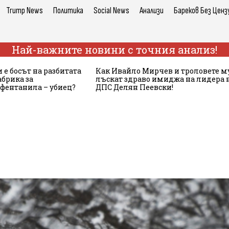
Trump News
Политика
Social News
Анализи
Бареков Без Ценз
Най-важните новини с точния анализ!
 е босът на разбитата
Как Ивайло Мирчев и троловете м
брика за
лъскат здраво имиджа на лидера 
 фентанила – убиец?
ДПС Делян Пеевски!