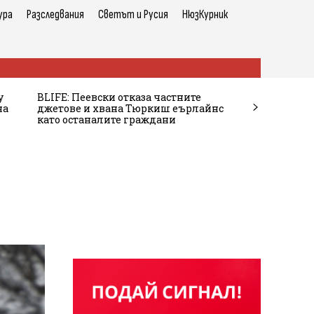
ура
Разследвания
Светът и Русия
НюзКурник
у
BLIFE: Пеевски отказа частните
на
джетове и хвана Тюркиш еърлайнс
като останалите граждани