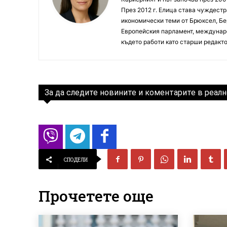
През 2012 г. Елица става чуждестр
икономически теми от Брюксел, Бер
Европейския парламент, междунаро
където работи като старши редакто
За да следите новините и коментарите в реалн
СПОДЕЛИ
Прочетете още