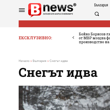
България
Бойко Борисов ли
ЕКСКЛУЗИВНО:
от МВР мощна фа
производство на
Начало
България
Снегът идва
Снегът идва