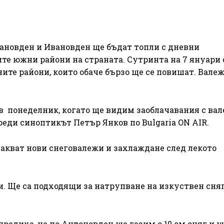
дановден и Ивановден ще бъдат топли с дневни
ите южни райони на страната. Сутринта на 7 януари 
ите райони, които обаче бързо ще се повишат. Вале
в понеделник, когато ще видим заоблачавания с вал
реди синоптикът Петър Янков по Bulgаria ON AIR.
очакват нови снеговалежи и захлаждане след лекото
и. Ще са подходящи за натрупване на изкуствен сняг
редиха, че по Антоновден ще газим с 10 см сняг и щ