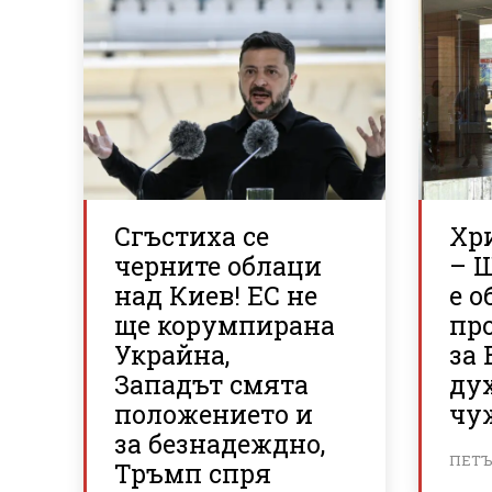
Сгъстиха се
Хр
черните облаци
– 
над Киев! ЕС не
е о
ще корумпирана
пр
Украйна,
за 
Западът смята
ду
положението и
чу
за безнадеждно,
ПЕТЪК
Тръмп спря