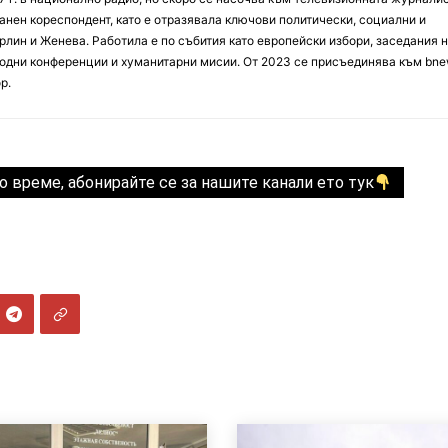
анен кореспондент, като е отразявала ключови политически, социални и
лин и Женева. Работила е по събития като европейски избори, заседания 
дни конференции и хуманитарни мисии. От 2023 се присъединява към bne
р.
о време, абонирайте се за нашите канали ето тук