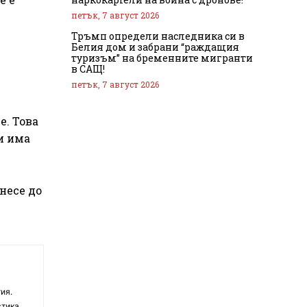
петък, 7 август 2026
Тръмп определи наследника си в
Белия дом и забрани “раждащия
туризъм” на бременните мигранти
в САЩ!
петък, 7 август 2026
е. Това
и има
несе до
ия.
тика.