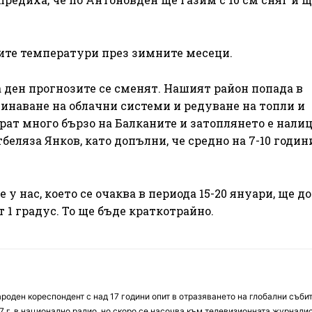
ките температури през зимните месеци.
 ден прогнозите се сменят. Нашият район попада в
инаване на облачни системи и редуване на топли и
ат много бързо на Балканите и затоплянето е налиц
беляза Янков, като допълни, че средно на 7-10 годин
 нас, което се очаква в периода 15-20 януари, ще до
 1 градус. То ще бъде краткотрайно.
оден кореспондент с над 17 години опит в отразяването на глобални събит
7 г. в национално радио, но скоро се насочва към телевизионната журналис