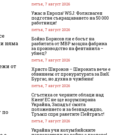
петък, 7 август 2026
Ужас в Европа! WSJ: Фолксваген
подготвя съкращаването на 50 000
работници!
петък, 7 август 2026
се
Бойко Борисов ли е босът на
жи няма
разбитата от МВР мощна фабрика
за производство на фентанила –
убиец?
петък, 7 август 2026
ежи от
Христо Широков – Широката вече е
обвиняем от прокуратурата за ВиК
Бургас, но духна в чужбина!
петък, 7 август 2026
Сгъстиха се черните облаци над
Киев! ЕС не ще корумпирана
Украйна, Западът смята
положението и за безнадеждно,
 по
Тръмп спря ракетите Пейтриът!
петък, 7 август 2026
Украйна учи колумбийските
е е
наркокартели на война с дронове!