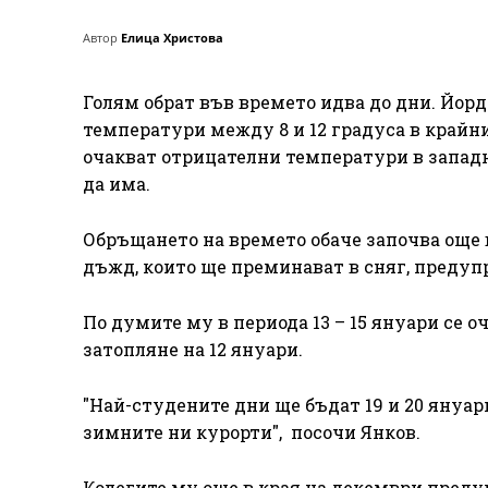
Автор
Елица Христова
Голям обрат във времето идва до дни. Йор
температури между 8 и 12 градуса в крайн
очакват отрицателни температури в западн
да има.
Обръщането на времето обаче започва още 
дъжд, които ще преминават в сняг, предуп
По думите му в периода 13 – 15 януари се 
затопляне на 12 януари.
"Най-студените дни ще бъдат 19 и 20 януар
зимните ни курорти", посочи Янков.
Колегите му още в края на декември предуп