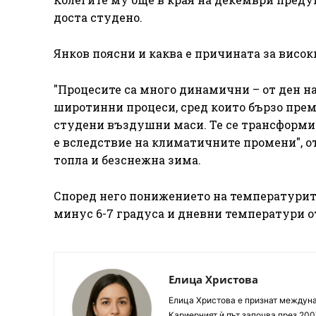
доста студено.
Янков поясни и каква е причината за висо
"Процесите са много динамични – от ден на
широтинни процеси, сред които бързо прем
студени въздушни маси. Те се трансформир
е вследствие на климатичните промени", от
топла и безснежна зима.
Според него понижението на температурите у
минус 6-7 градуса и дневни температури от
Елица Христова
Елица Христова е признат междунар
Кариерният ѝ път започва през 200