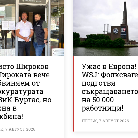
исто Широков
Ужас в Европа!
Широката вече
WSJ: Фолксваг
бвиняем от
подготвя
окуратурата
съкращаванет
ВиК Бургас, но
на 50 000
хна в
работници!
жбина!
ПЕТЪК, 7 АВГУСТ 2026
, 7 АВГУСТ 2026