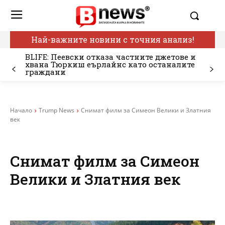
Най-важните новини с точния анализ!
BLIFE: Пеевски отказа частните джетове и
хвана Тюркиш еърлайнс като останалите
граждани
Начало
Trump News
Снимат филм за Симеон Велики и Златния
век
Снимат филм за Симеон
Велики и Златния век