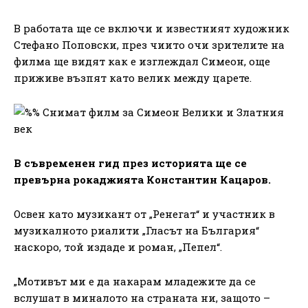
В работата ще се включи и известният художник
Стефано Поповски, през чиито очи зрителите на
филма ще видят как е изглеждал Симеон, още
приживе възпят като велик между царете.
В съвременен гид през историята ще се
превърна рокаджията Константин Кацаров.
Освен като музикант от „Ренегат“ и участник в
музикалното риалити „Гласът на България“
наскоро, той издаде и роман, „Пепел“.
„Мотивът ми е да накарам младежите да се
вслушат в миналото на страната ни, защото –