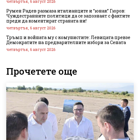
четвъртък, 6 август 2026
Румен Радев размаза италианците и “юнак” Гюров:
Чуждестранните политици да се запознаят с фактите
преди да коментират страната ни!
четвъртък, 6 август 2026
Тръмп и войната му с комунистите: Левицата превзе
Демократите на предварителните избори за Сената
четвъртък, 6 август 2026
Прочетете още