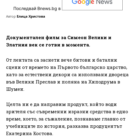
Последвай Bnews.bg в
Автор
Елица Христова
Документален филм за Симеон Велики и
Златния век се готви в момента.
От лентата са заснети вече битови и батални
сцени от времето на Първото българско царство,
като за естествени декори са използвани двореца
във Велики Преслав и поляна на Хиподрума в
Шумен.
Целта ни е да направим продукт, който води
зрителя със съвременни изразни средства в едно
време, което, за съжаление, познаваме главно от
учебниците по история, разказва продуцентът
Екатерина Костова.