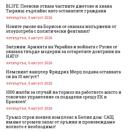
BLIFE: Пеевски отказа частните джетове и хвана
Тюркиш еърлайнс като останалите граждани
четвъртък, 6 август 2026
Новите умове на Борисов се оказаха изпържени от
злоупотреба с политически фентанил!
четвъртък, 6 август 2026
Залужни: Армията на Украйна и войната с Русия се
оказаха твърде модерни за остарелите доктрини на
НАТО!
четвъртък, 6 август 2026
Немският канцлер Фридрих Мерц подава оставката
си на 10 август?
четвъртък, 6 август 2026
1000 жалби за случай на тормоз на работното място и
токсично управление са подадени срещу ЕК в
Брюксел!
четвъртък, 6 август 2026
Тръмп строи военен комплекс в Белия дом: САЩ
имаме огромен запас от оръжия и произвеждаме
колкото е необходимо!