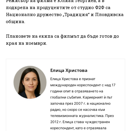
Режисьор на филма е Юлиан Георгиев, а в
подкрепа на продуцентите от студио Ф2Ф са
Национално дружество „Традиция“ и Пловдивска
община.
Плановете на екипа са филмът да бъде готов до
края на ноември.
Елица Христова
Елица Христова е признат
международен кореспондент с над 17
години опит в отразяването на
глобални събития. Кариерният ѝ път
започва през 2007 г. в национално
радио, но скоро се насочва към
телевизионната журналистика. През
2012 г. Елица става чуждестранен
кореспондент, като е отразявала