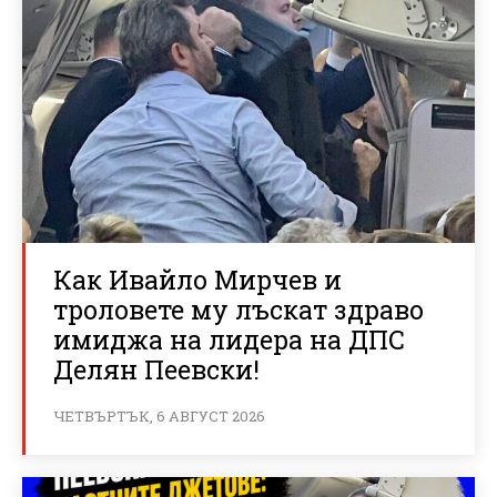
Как Ивайло Мирчев и
троловете му лъскат здраво
имиджа на лидера на ДПС
Делян Пеевски!
ЧЕТВЪРТЪК, 6 АВГУСТ 2026