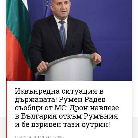
Извънредна ситуация в
държавата! Румен Радев
съобщи от МС: Дрон навлезе
в България откъм Румъния
и бе взривен тази сутрин!
СЪБОТА, 8 АВГУСТ 2026