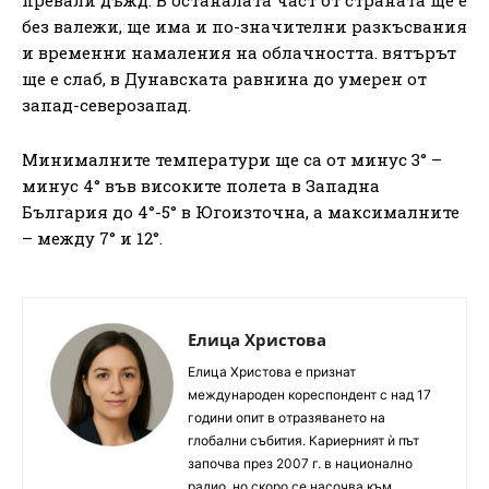
без валежи, ще има и по-значителни разкъсвания
и временни намаления на облачността. вятърът
ще е слаб, в Дунавската равнина до умерен от
запад-северозапад.
Минималните температури ще са от минус 3° –
минус 4° във високите полета в Западна
България до 4°-5° в Югоизточна, а максималните
– между 7° и 12°.
Елица Христова
Елица Христова е признат
международен кореспондент с над 17
години опит в отразяването на
глобални събития. Кариерният ѝ път
започва през 2007 г. в национално
радио, но скоро се насочва към