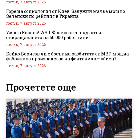
петък, 7 август 2026
Гореща социология от Киев: Залужни мачка мощно
Зеленски по рейтинг в Украйна!
петък, 7 август 2026
Ужас в Европа! WSJ: Фолксваген подготвя
съкращаването на 50 000 работници!
петък, 7 август 2026
Бойко Борисов ли е босът на разбитата от МВР мощна
фабрика за производство на фентанила – убиец?
петък, 7 август 2026
Прочетете още