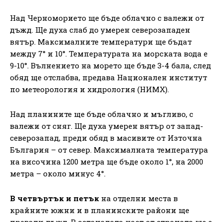
Над Черноморието ще бъде облачно с валежи от
дъжд. Ще духа слаб до умерен северозападен
вятър. Максималните температури ще бъдат
между 7° и 10°. Температурата на морската вода е
9-10°. Вълнението на морето ще бъде 3-4 бала, след
обяд ще отслабва, предава Национален институт
по метеорология и хидрология (НИМХ).
Над планините ще бъде облачно и мъгливо, с
валежи от сняг. Ще духа умерен вятър от запад-
северозапад, преди обяд в масивите от Източна
България – от север. Максималната температура
на височина 1200 метра ще бъде около 1°, на 2000
метра – около минус 4°.
В четвъртък и петък
на отделни места в
крайните южни и в планинските райони ще
превали дъжд. В останалата част от страната ще е