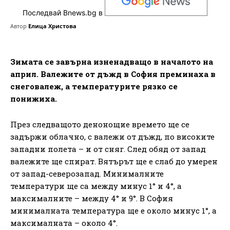
Последвай Bnews.bg в
Автор
Елица Христова
Зимата се завърна изненадващо в началото на
април. Валежите от дъжд в София преминаха в
снеговалеж, а температурите рязко се
понижиха.
През следващото денонощие времето ще се
задържи облачно, с валежи от дъжд, по високите
западни полета – и от сняг. След обяд от запад
валежите ще спират. Вятърът ще е слаб до умерен
от запад-северозапад. Минималните
температури ще са между минус 1° и 4°, а
максималните – между 4° и 9°. В София
минималната температура ще е около минус 1°, а
максималната – около 4°.