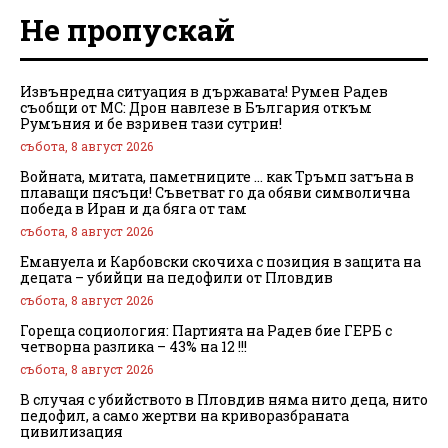
Не пропускай
Извънредна ситуация в държавата! Румен Радев
съобщи от МС: Дрон навлезе в България откъм
Румъния и бе взривен тази сутрин!
събота, 8 август 2026
Войната, митата, паметниците … как Тръмп затъна в
плаващи пясъци! Съветват го да обяви символична
победа в Иран и да бяга от там
събота, 8 август 2026
Емануела и Карбовски скочиха с позиция в защита на
децата – убийци на педофили от Пловдив
събота, 8 август 2026
Гореща социология: Партията на Радев бие ГЕРБ с
четворна разлика – 43% на 12 !!!
събота, 8 август 2026
В случая с убийството в Пловдив няма нито деца, нито
педофил, а само жертви на криворазбраната
цивилизация