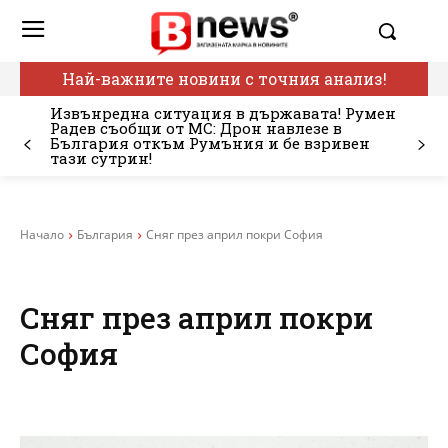
Най-важните новини с точния анализ!
Извънредна ситуация в държавата! Румен
Радев съобщи от МС: Дрон навлезе в
България откъм Румъния и бе взривен
тази сутрин!
Начало
България
Сняг през април покри София
Сняг през април покри
София