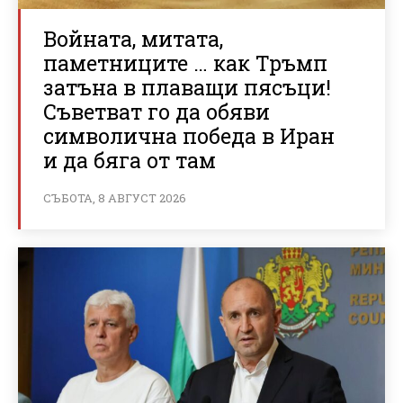
Войната, митата,
паметниците … как Тръмп
затъна в плаващи пясъци!
Съветват го да обяви
символична победа в Иран
и да бяга от там
СЪБОТА, 8 АВГУСТ 2026