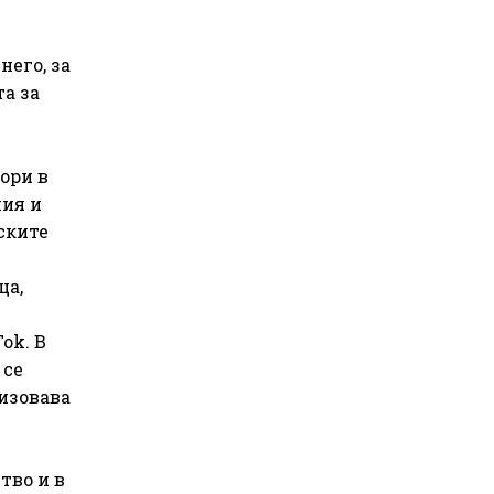
него, за
а за
ори в
ния и
ските
ца,
ok. В
 се
изовава
и
тво и в