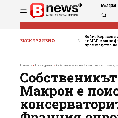
България
Бойко Борисов ли
ЕКСКЛУЗИВНО:
от МВР мощна фа
производство на
Начало
НюзКурник
Собственикът на Телеграм се оплака, ч
Собственикът 
Макрон е поис
консерваторит
Франция опро