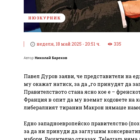
НЮЗКУРНИК
неделя, 18 май 2025 - 20:51 ч.
335
Автор
Николай Бареков
Павел Дуров заяви, че представители на ед
му окажат натиск, за да „го принудят да з
Правителството стана ясно кое е – френско
Франция в опит да му вземат кодовете на 
либералният тиранин Макрон нямаше наме
Едно западноевропейско правителство (позн
за да ни принуди да заглушим консервати
избори. Решително отказах. Telegram няма