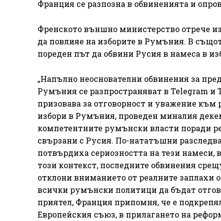
Франция се разпозна в обвиненията и опров
Френското външно министерство отрече изя
да повлияе на изборите в Румъния. В също
пореден път да обвини Русия в намеса в из
„Напълно неоснователни обвинения за пред
Румъния се разпространяват в Telegram и 
призовава за отговорност и уважение към
избори в Румъния, проведен миналия деке
компетентните румънски власти поради реа
свързани с Русия. По-нататъшни разследв
потвърдиха сериозността на тези намеси, 
този контекст, последните обвинения срещ
отклони вниманието от реалните заплахи о
всички румънски политици да бъдат отгов
приятел, Франция припомня, че е подкреп
Европейския съюз, в прилагането на рефор