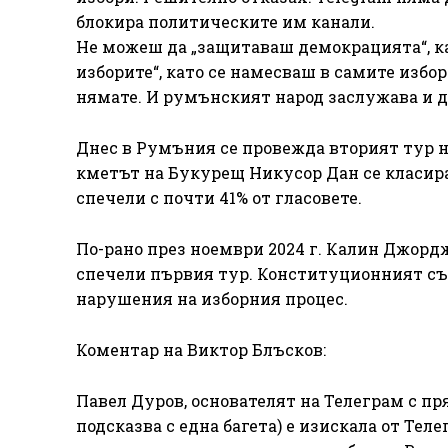
блокира политическите им канали.
Не можеш да „защитаваш демокрацията“, ка
изборите“, като се намесваш в самите избор
нямате. И румънският народ заслужава и д
Днес в Румъния се провежда вторият тур 
кметът на Букурещ Никусор Дан се класира
спечели с почти 41% от гласовете.
По-рано през ноември 2024 г. Калин Джордж
спечели първия тур. Конституционният съ
нарушения на изборния процес.
Коментар на Виктор Блъсков:
Павел Дуров, основателят на Телеграм с пр
подсказва с една багета) е изискала от Те