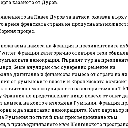
ерга казаното от Дуров.
влението на Павел Дуров за натиск, оказван върху 
то време френската страна не пропусна възможностт
борния процес.
полагаема намеса на Франция в президентските изб
Twitter. Франция категорично отхвърля тези обвине
 румънската демокрация. Първият тур на президент
мври, беше анулиран със суверенно решение на
лна дигитална и финансова намеса от страна на ли
ания от румънските власти и Европейската комисия
включително манипулирането на алгоритъма на TikT
у Франция не представляват нищо повече от опит да
т намеса, на които е изложена Румъния. Франция пр
орни и да защитават демокрацията. Като партньор 
яла Румъния по пътя ѝ към присъединяване към
ми, в присъединяването към Шенгенското пространс