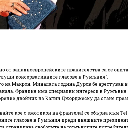
но от западноевропейските правителства са се опит
аглуши консервативните гласове в Румъния“.
то на Макрон. Миналата година Дуров бе арестуван 
канала. Франция има специални интереси в Румъния
рение двойник на Калин Джорджеску да стане през
айте кое с емотикон на франзела) се обърна към Tel
вните гласове в Румъния преди днешните президен
 да ограничава свободите на румънските потребители