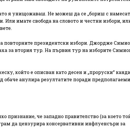
то я унищожаваш. Не можеш да се „бориш с намесат
и. Или имате свобода на словото и честни избори, ил
вете.
на повторните президентски избори. Джордже Симио
ха за втория тур. На първия тур на изборите Симио
еску, който е описван като десен и „проруски“ канд
д обаче анулира резултатите поради предполагаем
яко признание, че западно правителство (за което то
леграм да цензурира консервативни инфлуенсъри за