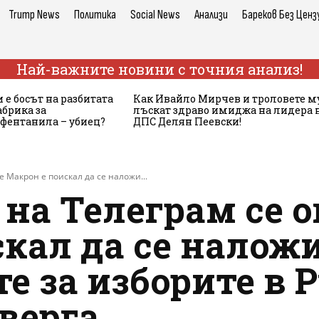
Trump News
Политика
Social News
Анализи
Бареков Без Ценз
Най-важните новини с точния анализ!
 е босът на разбитата
Как Ивайло Мирчев и троловете м
брика за
лъскат здраво имиджа на лидера 
 фентанила – убиец?
ДПС Делян Пеевски!
е Макрон е поискал да се наложи...
на Телеграм се о
кал да се налож
е за изборите в 
верга