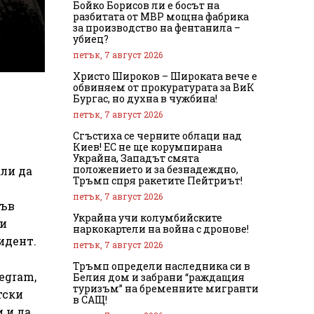
Бойко Борисов ли е босът на
разбитата от МВР мощна фабрика
за производство на фентанила –
убиец?
петък, 7 август 2026
Христо Широков – Широката вече е
обвиняем от прокуратурата за ВиК
Бургас, но духна в чужбина!
петък, 7 август 2026
Сгъстиха се черните облаци над
Киев! ЕС не ще корумпирана
Украйна, Западът смята
положението и за безнадеждно,
али да
Тръмп спря ракетите Пейтриът!
петък, 7 август 2026
във
Украйна учи колумбийските
 и
наркокартели на война с дронове!
идент.
петък, 7 август 2026
Тръмп определи наследника си в
egram,
Белия дом и забрани “раждащия
туризъм” на бременните мигранти
тски
в САЩ!
 и да