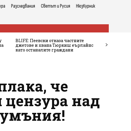
ура
Разследвания
Светът и Русия
НюзКурник
у
BLIFE: Пеевски отказа частните
на
джетове и хвана Тюркиш еърлайнс
като останалите граждани
плака, че
и цензура над
Румъния!