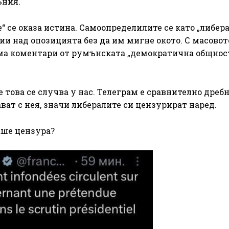
ъния.
“ се оказа истина. Самоопределилите се като „либера
ии над опозицията без да им мигне окото. С масовот
ума коментари от румънската „демократична общност
това се случва у нас. Телеграм е сравнително дреб
ат с нея, значи либералите си цензурират наред.
аше цензура?