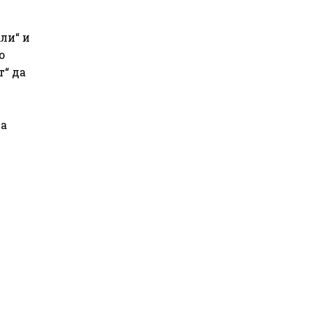
ли“ и
о
“ да
на