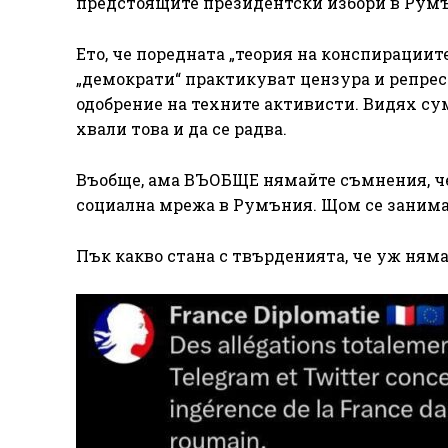
предстоящите президентски избори в Рум
Ето, че поредната „теория на конспирациите
„демократи“ практикуват цензура и репрес
одобрение на техните активисти. Видях с
хвали това и да се радва.
Въобще, ама ВЪОБЩЕ нямайте съмнения, че 
социална мрежа в Румъния. Щом се занимав
Пък какво стана с твърденията, че уж ням