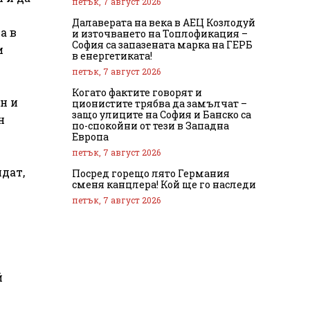
петък, 7 август 2026
Далаверата на века в АЕЦ Козлодуй
а в
и източването на Топлофикация –
София са запазената марка на ГЕРБ
и
в енергетиката!
петък, 7 август 2026
Когато фактите говорят и
н и
ционистите трябва да замълчат –
защо улиците на София и Банско са
н
по-спокойни от тези в Западна
Европа
петък, 7 август 2026
идат,
Посред горещо лято Германия
сменя канцлера! Кой ще го наследи
и
петък, 7 август 2026
й