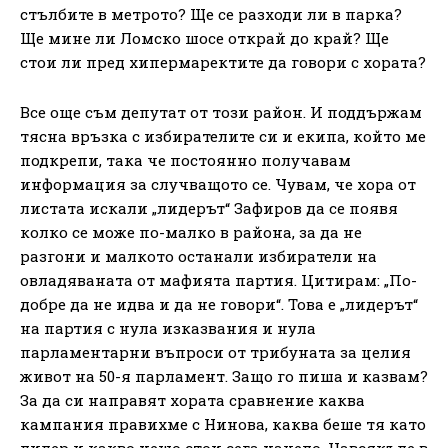
стълбите в метрото? Ще се разходи ли в парка?
Ще мине ли Ломско шосе открай до край? Ще
стои ли пред хипермаректите да говори с хората?
Все още съм депутат от този район. И поддържам
тясна връзка с избирателите си и екипа, който ме
подкрепи, така че постоянно получавам
информация за случващото се. Чувам, че хора от
листата искали „лидерът“ Зафиров да се появя
колко се може по-малко в района, за да не
разгони и малкото останали избиратели на
овладяваната от мафията партия. Цитирам: „По-
добре да не идва и да не говори“. Това е „лидерът“
на партия с нула изказвания и нула
парламентарни въпроси от трибуната за целия
живот на 50-я парламент. Защо го пиша и казвам?
За да си направят хората сравнение каква
кампания правихме с Нинова, каква беше тя като
лидер и какво нещо стои сега начело. Навсякъде в