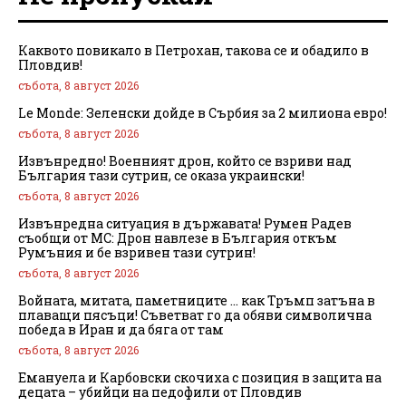
Каквото повикало в Петрохан, такова се и обадило в
Пловдив!
събота, 8 август 2026
Le Monde: Зеленски дойде в Сърбия за 2 милиона евро!
събота, 8 август 2026
Извънредно! Военният дрон, който се взриви над
България тази сутрин, се оказа украински!
събота, 8 август 2026
Извънредна ситуация в държавата! Румен Радев
съобщи от МС: Дрон навлезе в България откъм
Румъния и бе взривен тази сутрин!
събота, 8 август 2026
Войната, митата, паметниците … как Тръмп затъна в
плаващи пясъци! Съветват го да обяви символична
победа в Иран и да бяга от там
събота, 8 август 2026
Емануела и Карбовски скочиха с позиция в защита на
децата – убийци на педофили от Пловдив