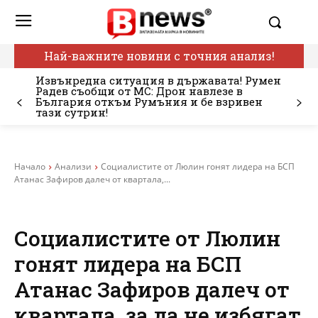
Най-важните новини с точния анализ!
Извънредна ситуация в държавата! Румен
Радев съобщи от МС: Дрон навлезе в
България откъм Румъния и бе взривен
тази сутрин!
Начало
Анализи
Социалистите от Люлин гонят лидера на БСП
Атанас Зафиров далеч от квартала,...
Социалистите от Люлин
гонят лидера на БСП
Атанас Зафиров далеч от
квартала, за да не избягат