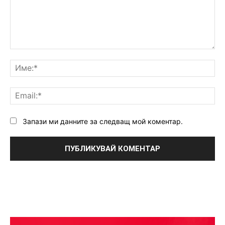
Коментар:
Им
Ema
Запази ми данните за следващ мой коментар.