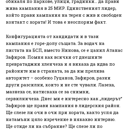
обикаля по паркове, улици, градинки… да прави
жива кампания в 25 МИР. Единственият лидер,
който прави кампания на терен с жив и свободен
контакт с хората! И това е неоспорим факт.
Конфигурацията от кандидати и в тази
кампания е горе-долу същата. За водач на
листата на БСП, вместо Нинова, се е цанил Атанас
Зафиров. Помня как всички от днешните
превратаджии хленчеха и я викаха да идва по
районите им в страната, за да им прелива
авторитет – особено Гуцанов, Зафиров, разни
други разсилни, които и не сте чували. Лазеха,
мазнеха се, натискаха се за снимки,
сервилничеха. Днес ми е интересно как „лидерът“
Зафиров ще прави кампания в лидерския район.
Ще слезе ли очи в очи при хората, както успя да
натамъни цяло изречение в някакво интервю.
Ще отиде ли на събрание? Ще слезе ли по