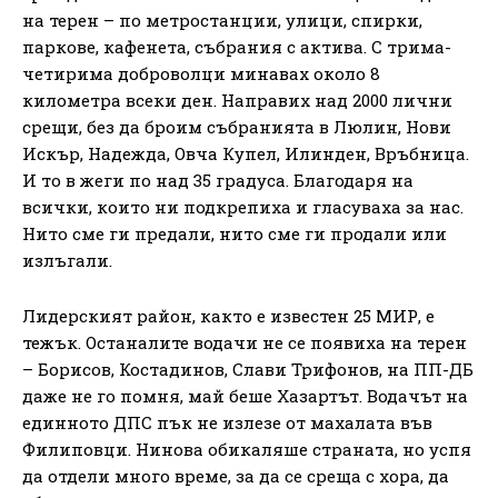
на терен – по метростанции, улици, спирки,
паркове, кафенета, събрания с актива. С трима-
четирима доброволци минавах около 8
километра всеки ден. Направих над 2000 лични
срещи, без да броим събранията в Люлин, Нови
Искър, Надежда, Овча Купел, Илинден, Връбница.
И то в жеги по над 35 градуса. Благодаря на
всички, които ни подкрепиха и гласуваха за нас.
Нито сме ги предали, нито сме ги продали или
излъгали.
Лидерският район, както е известен 25 МИР, е
тежък. Останалите водачи не се появиха на терен
– Борисов, Костадинов, Слави Трифонов, на ПП-ДБ
даже не го помня, май беше Хазартът. Водачът на
единното ДПС пък не излезе от махалата във
Филиповци. Нинова обикаляше страната, но успя
да отдели много време, за да се среща с хора, да