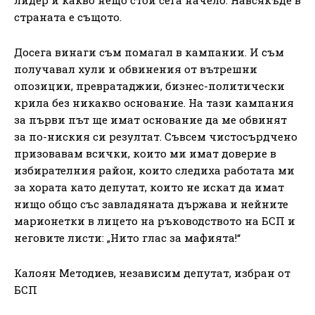
страната е същото.
Досега винаги съм помагал в кампании. И съм
получавал хули и обвинения от вътрешни
опозиции, превратаджии, бизнес-политически
крила без никакво основание. На тази кампания
за първи път ще имат основание да ме обвинят
за по-ниския си резултат. Съвсем чистосърдчено
призовавам всички, които ми имат доверие в
избирателния район, които следиха работата ми
за хората като депутат, които не искат да имат
нищо общо със завладяната държава и нейните
марионетки в лицето на ръководството на БСП и
неговите листи: „Нито глас за мафията!“
Калоян Методиев, независим депутат, избран от
БСП