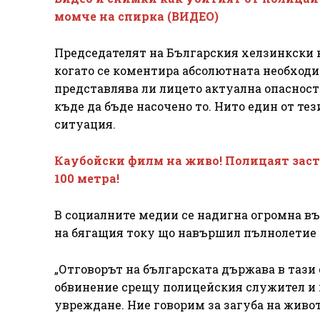
момче на спирка (ВИДЕО)
Председателят на Българския хелзинкски к
когато се коментира абсолютната необходи
представлява ли лицето актуална опасност 
къде да бъде насочено то. Нито един от тез
ситуация.
Каубойски филм на живо! Полицаят заст
100 метра!
В социалните медии се надигна огромна въ
на бягащия току що навършил пълнолетие
„Отговорът на българската държава в тази 
обвинение срещу полицейския служител и 
увреждане. Ние говорим за загуба на живот