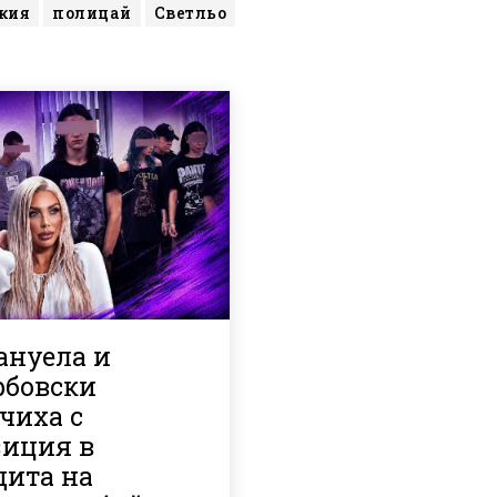
жия
полицай
Светльо
ануела и
рбовски
чиха с
зиция в
щита на