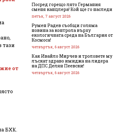
Посред горещо лято Германия
сменя канцлера! Кой ще го наследи
петък, 7 август 2026
ма
Румен Радев съобщи голяма
новина за контрола върху
екологичната среда на България от
ано,
Космоса!
в тази
четвъртък, 6 август 2026
Как Ивайло Мирчев и троловете му
лъскат здраво имиджа на лидера
на ДПС Делян Пеевски!
ъжие от
четвъртък, 6 август 2026
място
на БХК.