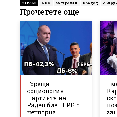
БХК
застрелян
крадец
обирд
ТАГОВЕ
Прочетете още
Гореща
Ем
социология:
Ка
Партията на
ско
Радев бие ГЕРБ с
по
четворна
за