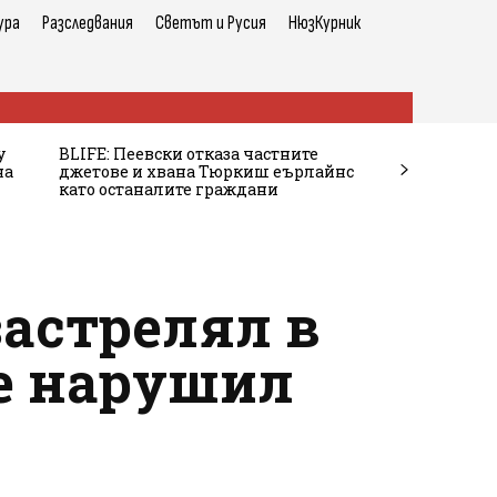
ура
Разследвания
Светът и Русия
НюзКурник
у
BLIFE: Пеевски отказа частните
на
джетове и хвана Тюркиш еърлайнс
като останалите граждани
застрелял в
 е нарушил