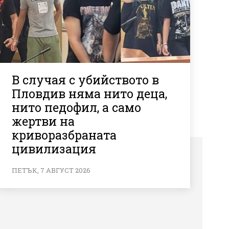
В случая с убийството в
Пловдив няма нито деца,
нито педофил, а само
жертви на
криворазбраната
цивилизация
ПЕТЪК, 7 АВГУСТ 2026