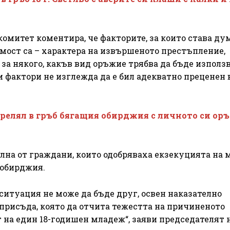
омитет коментира, че факторите, за които става ду
мост са – характера на извършеното престъпление,
за някого, какъв вид оръжие трябва да бъде използв
и фактори не изглежда да е бил адекватно преценен 
релял в гръб бягащия обирджия с личното си ор
лна от граждани, които одобряваха екзекуцията на 
 обирджия.
ситуация не може да бъде друг, освен наказателно
присъда, която да отчита тежестта на причиненото
 на един 18-годишен младеж“, заяви председателят 