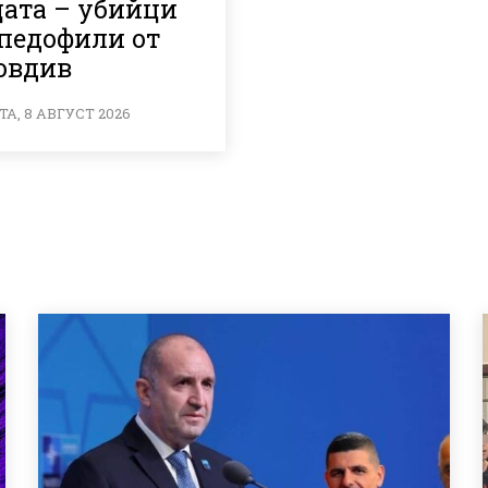
цата – убийци
 педофили от
овдив
А, 8 АВГУСТ 2026