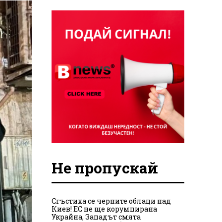
Не пропускай
Сгъстиха се черните облаци над
Киев! ЕС не ще корумпирана
Украйна, Западът смята