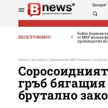
България
Бойко Борисов ли
ЕКСКЛУЗИВНО:
от МВР мощна фа
производство на
Начало
България
Соросоидният БХК: Полицаят, застрелял 
Соросоидният 
гръб бягащия 
брутално зако