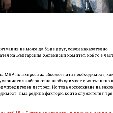
итуация не може да бъде друг, освен наказателно
ател на Българския Хелзински комитет, който е част
а МВР по въпроса за абсолютната необходимост, кои
 условието за абсолютна необходимост е изпълнено 
упредителен изстрел. Но това е изискване на закон
димост. Има редица фактори, които служителят тря
 гръб 18 г. Светльо с аверите си плаши с палки и