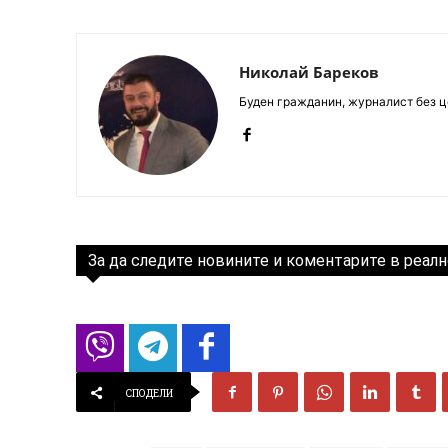
Николай Бареков
Буден гражданин, журналист без це
За да следите новините и коментарите в реалн
СПОДЕЛИ