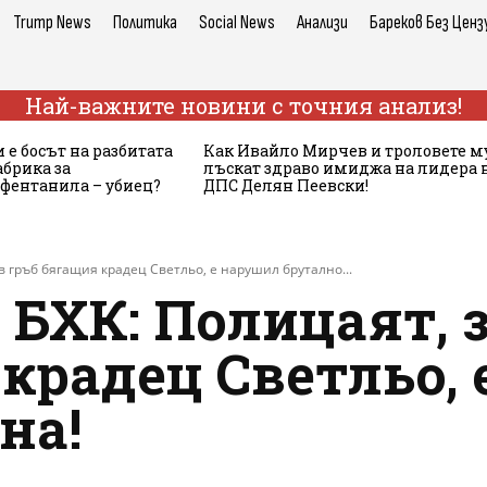
Trump News
Политика
Social News
Анализи
Бареков Без Ценз
Най-важните новини с точния анализ!
 е босът на разбитата
Как Ивайло Мирчев и троловете м
брика за
лъскат здраво имиджа на лидера 
 фентанила – убиец?
ДПС Делян Пеевски!
в гръб бягащия крадец Светльо, е нарушил брутално...
БХК: Полицаят, 
крадец Светльо,
на!