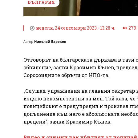
БЪЛГАРИЯ
неделя, 24 септември 2023 - 13:28 ч.
279
Автор
Николай Бареков
Отговорът на българската държава в тази с
обвинение, заяви Красимир Кънев, председ
Соросоидните обръчи от НПО-та.
„Слушах упражнения на главния секретар н
изцяло некомпетентни за мен. Той каза, че
полицейския е предупредил и произвел пред
допълнение към него е абсолютната необхо
прецени“, заяви Красимир Кънев.
Видео и снимки как убитият от полицай в