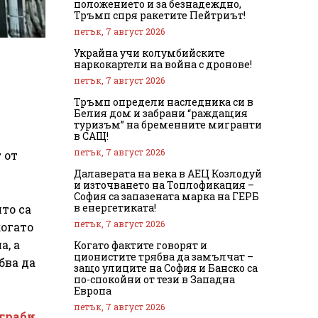
положението и за безнадеждно,
Тръмп спря ракетите Пейтриът!
петък, 7 август 2026
Украйна учи колумбийските
наркокартели на война с дронове!
петък, 7 август 2026
Тръмп определи наследника си в
Белия дом и забрани “раждащия
туризъм” на бременните мигранти
в САЩ!
петък, 7 август 2026
 от
Далаверата на века в АЕЦ Козлодуй
и източването на Топлофикация –
София са запазената марка на ГЕРБ
в енергетиката!
то са
петък, 7 август 2026
когато
а, а
Когато фактите говорят и
ционистите трябва да замълчат –
бва да
защо улиците на София и Банско са
по-спокойни от тези в Западна
Европа
петък, 7 август 2026
 граби