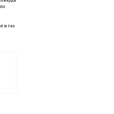
 по
л и газ