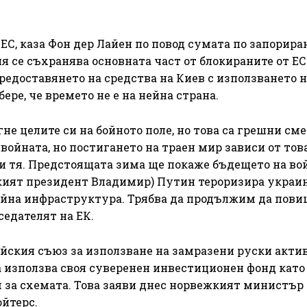
ЕС, каза Фон дер Лайен по повод сумата по запорира
ия се съхранява основната част от блокираните от ЕС
редоставянето на средства на Киев с използването н
ере, че времето не е на нейна страна.
не целите си на бойното поле, но това са грешни сме
 войната, но постигането на траен мир зависи от тов
ви тя. Предстоящата зима ще покаже бъдещето на во
ският президент Владимир) Путин тероризира украи
гийна инфраструктура. Трябва да продължим да пов
седателят на ЕК.
йския съюз за използване на замразени руски актив
а използва своя суверенен инвестиционен фонд като
за схемата. Това заяви днес норвежкият министър
ойтерс.