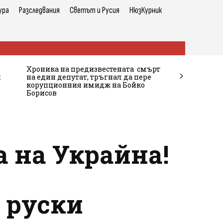
ура
Разследвания
Светът и Русия
НюзКурник
Хроника на предизвестената смърт
и
на един депутат, тръгнал да пере
корупционния имидж на Бойко
Борисов
а на Украйна!
 руски