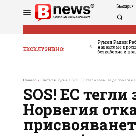
България
Румен Радев: Ра
наваксаме просп
ЕКСКЛУЗИВНО:
безхаберие и по
Начало
Светът и Русия
SOS! ЕС тегли заем, за да помага на
SOS! ЕС тегли 
Норвегия отка
присвояванет