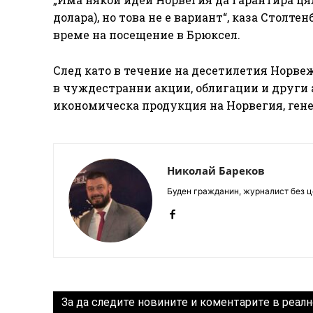
долара), но това не е вариант“, каза Стол
време на посещение в Брюксел.
След като в течение на десетилетия Норве
в чуждестранни акции, облигации и други 
икономическа продукция на Норвегия, гене
Николай Бареков
Буден гражданин, журналист без це
За да следите новините и коментарите в реалн