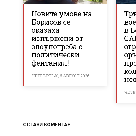
Новите умове на
Тр
Борисов се
во
оказаха
в Б
изпържени от
СА
злоупотреба с
огр
политически
ор
фентанил!
пр
кол
ЧЕТВЪРТЪК, 6 АВГУСТ 2026
не
ЧЕТВ
ОСТАВИ КОМЕНТАР