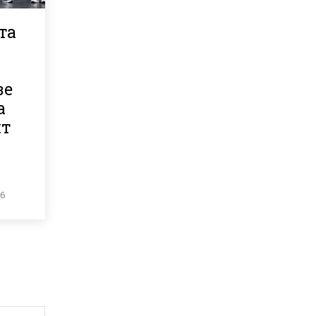
та
зе
а
ит
26