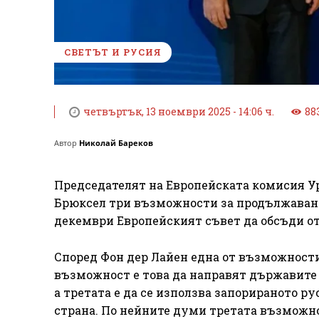
СВЕТЪТ И РУСИЯ
четвъртък, 13 ноември 2025 - 14:06 ч.
88
Автор
Николай Бареков
Председателят на Европейската комисия Ур
Брюксел три възможности за продължаване 
декември Европейският съвет да обсъди от
Според Фон дер Лайен една от възможностит
възможност е това да направят държавите 
а третата е да се използва запорираното р
страна. По нейните думи третата възможн