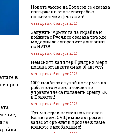
Новите умове на Борисов се оказаха
изпържени от злоупотреба с
политически фентанил!
четвъртък, 6 август 2026
Залужни: Армията на Украйна и
войната с Русия се оказаха твърде
модерни за остарелите доктрини
на НАТО!
четвъртък, 6 август 2026
Немският канцлер Фридрих Мерц
подава оставката си на 10 август?
четвъртък, 6 август 2026
атите в
1000 жалби за случай на тормоз на
се през
работното място и токсично
управление са подадени срещу ЕК
в Брюксел!
четвъртък, 6 август 2026
рата
Тръмп строи военен комплекс в
мение,
Белия дом: САЩ имаме огромен
ата
запас от оръжия и произвеждаме
колкото е необходимо!
крайна