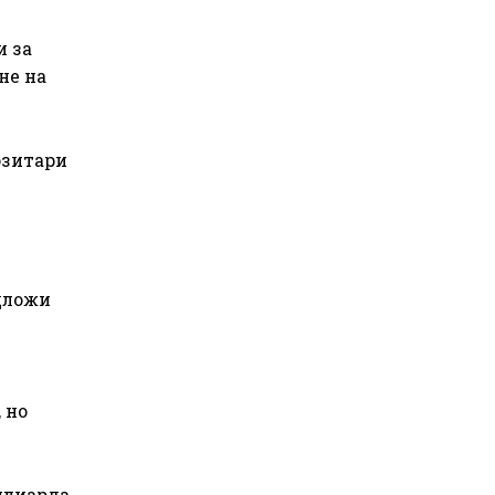
и за
не на
озитари
едложи
 но
илиарда