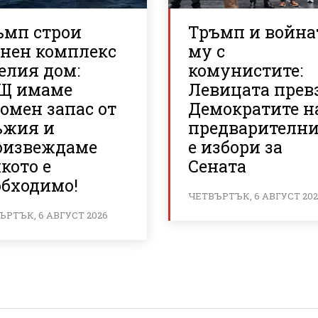
ъмп строи
Тръмп и война
енен комплекс
му с
елия дом:
комунистите:
Щ имаме
Левицата прев
омен запас от
Демократите н
ъжия и
предварителн
оизвеждаме
е избори за
кото е
Сената
обходимо!
ЧЕТВЪРТЪК, 6 АВГУСТ 20
ЪРТЪК, 6 АВГУСТ 2026