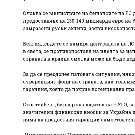
Очаква се министрите на финансите на ЕС да
предоставяне на 130-140 милиарда евро на 
замразени руски активи, заяви високопост
Белгия, където се намира централата на „Ю
в света, се противопоставя на идеята за из
страната в крайна сметка може да бъде под
За да се преодолее патовата ситуация, ня
суверенният фонд на страната, най-големия
гаранция, която да покрие потенциална пра
Столтенберг, бивш ръководител на НАТО, зая
значителни финансови вноски за Украйна и 
няма да предоставя гаранции самостоятелн
„Има някои идеи Норвегия да гарантира цял