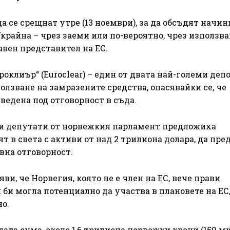
 се срещнат утре (13 ноември), за да обсъдят начин
Украйна – чрез заеми или по-вероятно, чрез използва
авен представител на ЕС.
роклиър“ (Euroclear) – един от двата най-големи деп
ползване на замразените средства, опасявайки се, че
ведена под отговорност в съда.
кои депутати от норвежкия парламент предложиха
т в света с активи от над 2 трилиона долара, да пр
вна отговорност.
ви, че Норвегия, която не е член на ЕС, вече прави
би могла потенциално да участва в плановете на ЕС,
о.
ата сума, около 1,6 трилиона норвежки крони (159 м