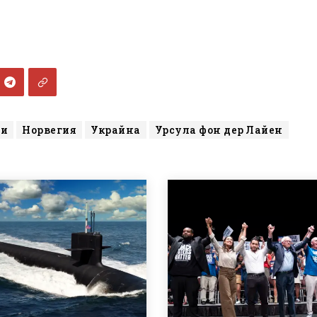
ви
Норвегия
Украйна
Урсула фон дер Лайен