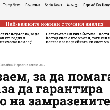
Trump News
Политика
Social News
Анализи
Бареков Без Ценз
Най-важните новини с точния анализ!
ботим неуморно, за да
Балотажът Илияна Йотова – Костя
аните години
Костадинов е възможен, логичен 
литическа немощ!
полезен за партийната ни система
 Украйна! Норвегия отказа да...
заем, за да помаг
за да гарантира
о на замразените