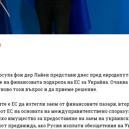
3
сула фон дер Лайен представи днес пред евродепут
на финансовата подкрепа на ЕС за Украйна. Очаква 
ново този въпрос и да приеме решение.
е е ЕС да изтегли заем от финансовите пазари, вто
от ЕС на основата на междуправителствено споразу
уско имущество за предоставяне на заем на украинск
ост предвижда, ако Русия изплати обезщетения на У