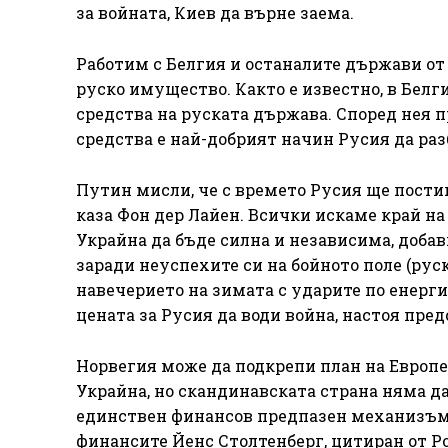
за войната, Киев да върне заема.
Работим с Белгия и останалите държави от 
руско имущество. Както е известно, в Белг
средства на руската държава. Според нея п
средства е най-добрият начин Русия да разб
Путин мисли, че с времето Русия ще постиг
каза Фон дер Лайен. Всички искаме край на
Украйна да бъде силна и независима, доба
заради неуспехите си на бойното поле (ру
навечерието на зимата с ударите по енер
цената за Русия да води война, настоя пред
Норвегия може да подкрепи план на Европе
Украйна, но скандинавската страна няма д
единствен финансов предпазен механизъм 
финансите Йенс Столтенберг, цитиран от Р