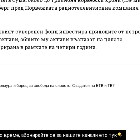
тенберг пред Норвежката радиотелевизионна компания
жкият суверенен фонд инвестира приходите от петро
активи, общите му активи възлизат на цялата
рирана в рамките на четири години.
нзура и борец за свобода на словото. Създател на БТВ и ТВ7.
о време, абонирайте се за нашите канали ето тук