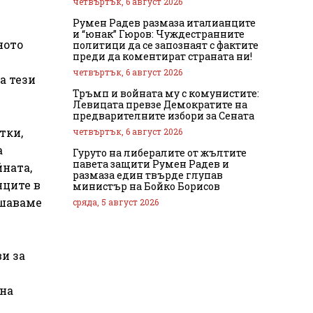
четвъртък, 6 август 2026
Румен Радев размаза италианците
и “юнак” Гюров: Чуждестранните
ното
политици да се запознаят с фактите
преди да коментират страната ни!
четвъртък, 6 август 2026
а тези
Тръмп и войната му с комунистите:
Левицата превзе Демократите на
предварителните избори за Сената
тки,
четвъртък, 6 август 2026
а
Гуруто на либералите от жълтите
павета защити Румен Радев и
йната,
размаза един твърде глупав
нците в
министър на Бойко Борисов
ишаваме
сряда, 5 август 2026
и за
 на