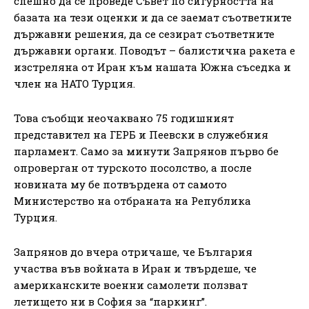
спешно да се проведе Съвет по сигурността на
базата на тези оценки и да се заемат съответните
държавни решения, да се сезират съответните
държавни органи. Поводът – балистична ракета е
изстреляна от Иран към нашата Южна съседка и
член на НАТО Турция.
Това съобщи неочаквано 75 годишният
представител на ГЕРБ и Пеевски в служебния
парламент. Само за минути Запрянов първо бе
опроверган от турското посолство, а после
новината му бе потвърдена от самото
Министерство на отбраната на Република
Турция.
Запрянов до вчера отричаше, че България
участва във войната в Иран и твърдеше, че
американските военни самолети ползват
летището ни в София за “паркинг”.