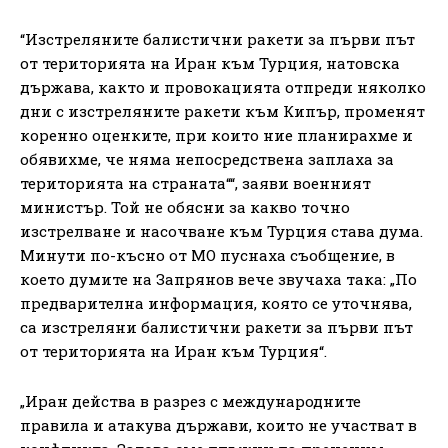
“Изстреляните балистични ракети за първи път
от територията на Иран към Турция, натовска
държава, както и провокацията отпреди няколко
дни с изстреляните ракети към Кипър, променят
коренно оценките, при които ние планирахме и
обявихме, че няма непосредствена заплаха за
територията на страната““, заяви военният
министър. Той не обясни за какво точно
изстрелване и насочване към Турция става дума.
Минути по-късно от МО пуснаха съобщение, в
което думите на Запрянов вече звучаха така: „По
предварителна информация, която се уточнява,
са изстреляни балистични ракети за първи път
от територията на Иран към Турция“.
„Иран действа в разрез с международните
правила и атакува държави, които не участват в