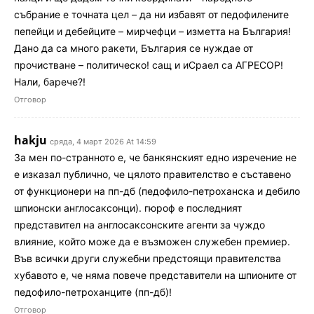
събрание е точната цел – да ни избавят от педофилените
пепейци и дебейците – мирчефци – изметта на България!
Дано да са много ракети, България се нуждае от
прочистване – политическо! сащ и иСраел са АГРЕСОР!
Нали, барече?!
Отговор
hakju
сряда, 4 март 2026 At 14:59
За мен по-странното е, че банкянският едно изречение не
е изказал публично, че цялото правителство е съставено
от функционери на пп-дб (педофило-петроханска и дебило
шпионски англосаксонци). гюроф е последният
представител на англосаксонските агенти за чуждо
влияние, който може да е възможен служебен премиер.
Във всички други служебни предстоящи правителства
хубавото е, че няма повече представители на шпионите от
педофило-петроханците (пп-дб)!
Отговор