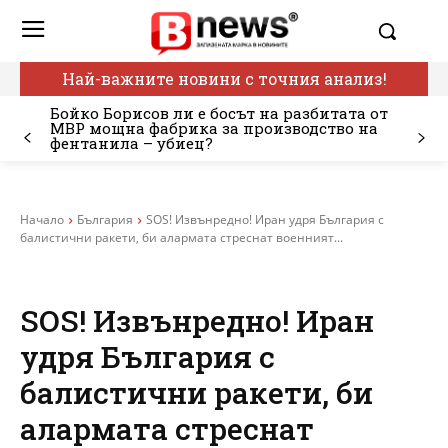
Най-важните новини с точния анализ!
Бойко Борисов ли е босът на разбитата от
МВР мощна фабрика за производство на
фентанила – убиец?
Начало
България
SOS! Извънредно! Иран удря България с
балистични ракети, би алармата стреснат военният...
SOS! Извънредно! Иран
удря България с
балистични ракети, би
алармата стреснат