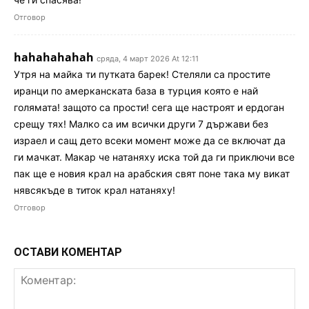
Отговор
hahahahahah
сряда, 4 март 2026 At 12:11
Утря на майка ти путката барек! Стеляли са простите
иранци по амерканската база в турция която е най
голямата! защото са прости! сега ще настроят и ердоган
срещу тях! Малко са им всички други 7 държави без
израел и сащ дето всеки момент може да се включат да
ги мачкат. Макар че натаняху иска той да ги приключи все
пак ще е новия крал на арабския свят поне така му викат
нявсякъде в титок крал натаняху!
Отговор
ОСТАВИ КОМЕНТАР