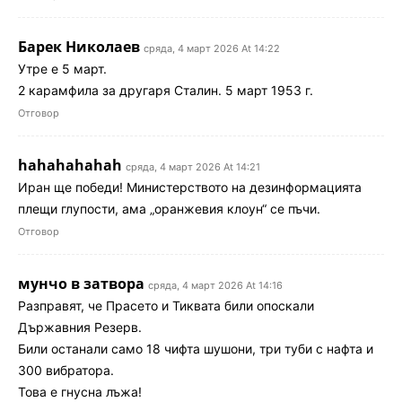
Барек Николаев
сряда, 4 март 2026 At 14:22
Утре е 5 март.
2 карамфила за другаря Сталин. 5 март 1953 г.
Отговор
hahahahahah
сряда, 4 март 2026 At 14:21
Иран ще победи! Министерството на дезинформацията
плещи глупости, ама „оранжевия клоун“ се пъчи.
Отговор
мунчо в затвора
сряда, 4 март 2026 At 14:16
Разправят, че Прасето и Тиквата били опоскали
Държавния Резерв.
Били останали само 18 чифта шушони, три туби с нафта и
300 вибратора.
Това е гнусна лъжа!