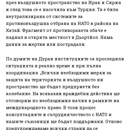
през въздушното пространство на Ирак и Сирия
и след това се е насочила към Турция. Тя е била
неутрализирана от системите за
противовъздушна отбрана на НАТО в района на
Хатай. Фрагмент от противоракета обаче е
паднал в открита местност в Дьортйол. Няма
данни за жертви или пострадали.
По думите на Дуран институциите са проследили
ситуацията в реално време и при пълна
координация. „Всички необходими мерки за
защита на територията и въздушното ни
пространство ще бъдат предприети без
колебание. На всякакви враждебни действия ще
отговорим по необходимия начин в рамките на
международното право. В този процес
консултациите и сътрудничеството с НАТО и
нашите съюзници ще бъдат поддържани. Отново
предупреждаваме всички страни да се