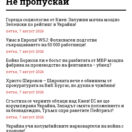
Не пропускай
Гореща социология от Киев: Залужни мачка мощно
Зеленски по рейтинг в Украйна!
петък, 7 август 2026
Ужас в Европа! WSJ: Фолксваген подготвя
съкращаването на 50 000 работници!
петък, 7 август 2026
Бойко Борисов ли е босът на разбитата от МВР мощна
фабрика за производство на фентанила – убиец?
петък, 7 август 2026
Христо Широков – Широката вече е обвиняем от
прокуратурата за ВиК Бургас, но духна в чужбина!
петък, 7 август 2026
Сгъстиха се черните облаци над Киев! ЕС не ще
корумпирана Украйна, Западът смята положението и
за безнадеждно, Тръмп спря ракетите Пейтриът!
петък, 7 август 2026
Украйна учи колумбийските наркокартели на война с
дронове!