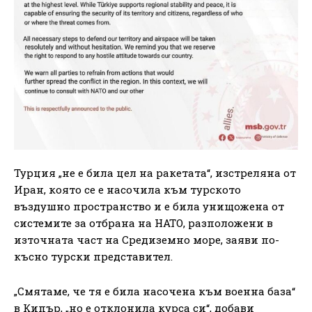
Турция „не е била цел на ракетата“, изстреляна от
Иран, която се е насочила към турското
въздушно пространство и е била унищожена от
системите за отбрана на НАТО, разположени в
източната част на Средиземно море, заяви по-
късно турски представител.
„Смятаме, че тя е била насочена към военна база“
в Кипър, „но е отклонила курса си“, добави