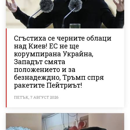
Сгъстиха се черните облаци
над Киев! ЕС не ще
корумпирана Украйна,
Западът смята
положението и за
безнадеждно, Тръмп спря
ракетите Пейтриът!
ПЕТЪК, 7 АВГУСТ 2026