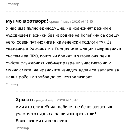
Отговор
мунчо в затвора!
сряда, 4 март 2026 At 13:16
У нас има пълно единодушие, че иранският режим е
чудовищен и всички без изродите на Копейкин са срещу
него, освен путинските и хаменейски подлоги тук.За
сведение в Румъния и в Гърция има мощни американски
системи за ПРО, които ни бранят, и затова оня ден в
събота служебният кабинет разреши участието ни.И
мунчо смята, че иранските изчадия адови са заплаха за
целия район и трябва да се неутрализират.
Отговор
Христо
сряда, 4 март 2026 At 15:46
Ами ако служебният кабинет не беше разрешил
участието ни,щяха да ни изпотрепят ли?
Боже ,вземи си вересиите.
Отговор