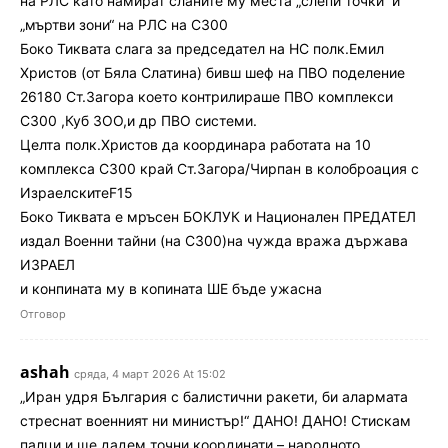
на РЛС като намират сланите му места „слепи точки“ и
„мъртви зони“ на РЛС на С300
Боко Тиквата слага за председател на НС полк.Емил
Христов (от Бяла Слатина) бивш шеф на ПВО поделение
26180 Ст.Загора което контрилираше ПВО комплекси
С300 ,Куб ЗОО,и др ПВО системи.
Целта полк.Христов да координара работата на 10
комплекса С300 край Ст.Загора/Чирпан в колоброация с
ИзраелскитеF15
Боко Тиквата е мръсен БОКЛУК и Национален ПРЕДАТЕЛ
издал Военни тайни (на С300)на чужда вража държава
ИЗРАЕЛ
и конпината му в копината ШЕ бъде ужасна
Отговор
ashah
сряда, 4 март 2026 At 15:02
„Иран удря България с балистични ракети, би алармата
стреснат военният ни министър!“ ДАНО! ДАНО! Стискам
палци и ще дадем точни координати – народното