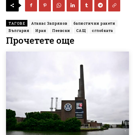
ТАГОВЕ
Атанас Запрянов
балистични ракети
България
Иран
Пеевски
САЩ
сглобката
Прочетете още