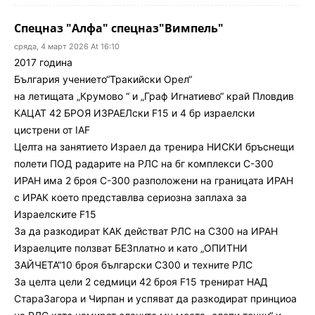
Спецназ "Алфа" спецназ"Вимпель"
сряда, 4 март 2026 At 16:10
2017 година
България учението“Тракийски Орел“
на летищата „Крумово “ и „Граф Игнатиево“ край Пловдив
КАЦАТ 42 БРОЯ ИЗРАЕЛски F15 и 4 бр израелски
цистрени от IAF
Целта на занятието Израел да тренира НИСКИ бръснещи
полети ПОД радарите на РЛС на бг комплекси С-300
ИРАН има 2 броя С-300 разположени на границата ИРАН
с ИРАК което представлва сериозна заплаха за
Израелските F15
За да разкодират КАК действат РЛС на С300 на ИРАН
Израелците ползват БЕЗплатно и като „ОПИТНИ
ЗАЙЧЕТА“10 броя български С300 и техните РЛС
За целта цели 2 седмици 42 броя F15 тренират НАД
СтараЗагора и Чирпан и успяват да разкодират принциоа