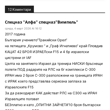
12 Коментари
Спецназ "Алфа" спецназ"Вимпель"
сряда, 4 март 2026 At 16:12
2017 година
България учението“Тракийски Орел“
на летищата „Крумово “ и „Граф Игнатиево“ край Пловдив
КАЦАТ 42 БРОЯ ИЗРАЕЛски F15 и 4 бр израелски
цистрени от IAF
Целта на занятието Израел да тренира НИСКИ бръснещи
полети ПОД радарите на РЛС на бг комплекси С-300
ИРАН има 2 броя С-300 разположени на границата ИРАН
с ИРАК което представлва сериозна заплаха за
Израелските F15
За да разкодират КАК действат РЛС на С300 на ИРАН
Израелците ползват
БЕЗплатно и като „ОПИТНИ ЗАЙЧЕТА“10 броя български