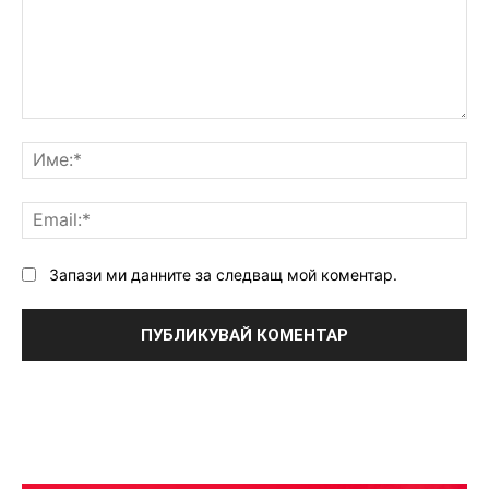
Коментар:
Им
Ema
Запази ми данните за следващ мой коментар.