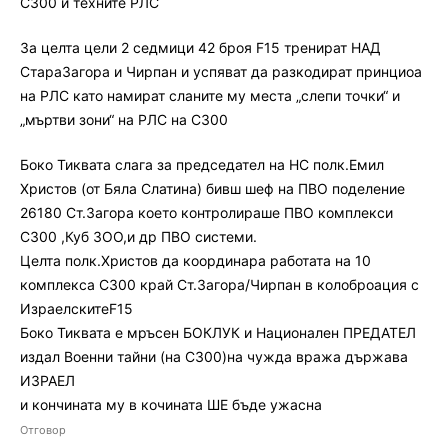
С300 и техните РЛС
За целта цели 2 седмици 42 броя F15 тренират НАД
СтараЗагора и Чирпан и успяват да разкодират принциоа
на РЛС като намират сланите му места „слепи точки“ и
„мъртви зони“ на РЛС на С300
Боко Тиквата слага за председател на НС полк.Емил
Христов (от Бяла Слатина) бивш шеф на ПВО поделение
26180 Ст.Загора което контролираше ПВО комплекси
С300 ,Куб ЗОО,и др ПВО системи.
Целта полк.Христов да координара работата на 10
комплекса С300 край Ст.Загора/Чирпан в колоброация с
ИзраелскитеF15
Боко Тиквата е мръсен БОКЛУК и Национален ПРЕДАТЕЛ
издал Военни тайни (на С300)на чужда вража държава
ИЗРАЕЛ
и кончината му в кочината ШЕ бъде ужасна
Отговор