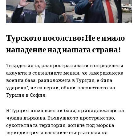
Турското посолство: Не е имало
нападение над нашата страна
!
Твърденията, разпространявани в определени
акаунти в социалните медии, че „американска
военна база, разположена в Турция, е била
ударена“, не са верни, обяви посолството на
Турция в София.
В Турция няма военни бази, принадлежащи на
чужда държава. Въздушното пространство,
сухопътната територия, зоните под морска
юрисдикция и военните съоръжения на