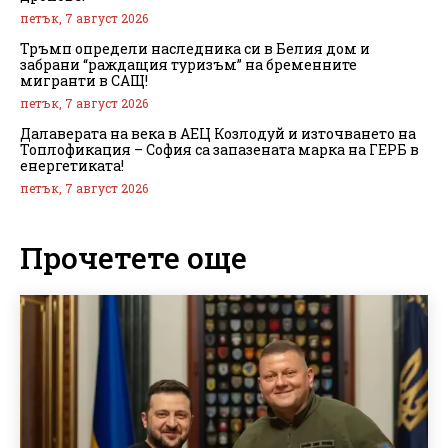
петък, 7 август 2026
Тръмп определи наследника си в Белия дом и
забрани “раждащия туризъм” на бременните
мигранти в САЩ!
петък, 7 август 2026
Далаверата на века в АЕЦ Козлодуй и източването на
Топлофикация – София са запазената марка на ГЕРБ в
енергетиката!
петък, 7 август 2026
Прочетете още