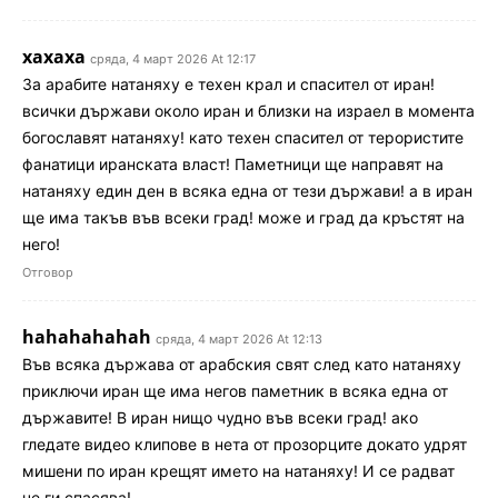
хахаха
сряда, 4 март 2026 At 12:17
За арабите натаняху е техен крал и спасител от иран!
всички държави около иран и близки на израел в момента
богославят натаняху! като техен спасител от терористите
фанатици иранската власт! Паметници ще направят на
натаняху един ден в всяка една от тези държави! а в иран
ще има такъв във всеки град! може и град да кръстят на
него!
Отговор
hahahahahah
сряда, 4 март 2026 At 12:13
Във всяка държава от арабския свят след като натаняху
приключи иран ще има негов паметник в всяка една от
държавите! В иран нищо чудно във всеки град! ако
гледате видео клипове в нета от прозорците докато удрят
мишени по иран крещят името на натаняху! И се радват
че ги спасява!