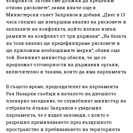
конфликта. Затова сме длъжни да преценим
отново рисковете“, заяви иначе още в
Министерски съвет Запрянов и добави: „Днес в 13
часа спешно ще извършим анализ на рисковете и
заплахите на конфликта, който излиза извън
рамките на конфликт от три държави“. „На базата
на този анализ ще предефинираме рисковете и
ще приложим необходимите мерки“, обяви още
той. Военният министър обясни, че ще се
предложат отговорности на държавни органи,
включително и такива, които да има парламента.
В същото време, председателят на парламента
Рая Назарян съобщи в началото на днешното
пленарно заседание, че служебният министър на
отбраната Атанас Запрянов е уведомил
парламента, че е издал заповеди, с които е
разрешил преминаването през въздушното
пространство и пребиваването на територията