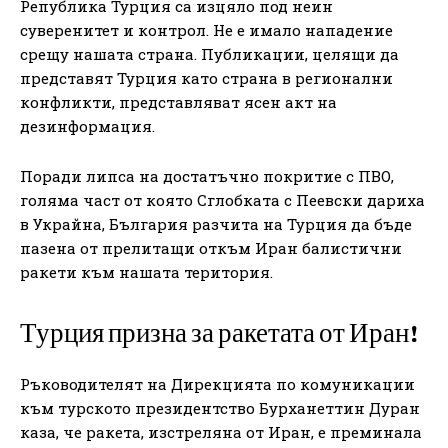
Република Турция са изцяло под неин
суверенитет и контрол. Не е имало нападение
срещу нашата страна. Публикации, целящи да
представят Турция като страна в регионални
конфликти, представляват ясен акт на
дезинформация.
Поради липса на достатъчно покритие с ПВО,
голяма част от която Сглобката с Пеевски дариха
в Украйна, България разчита на Турция да бъде
пазена от прелитащи откъм Иран балистични
ракети към нашата територия.
Турция призна за ракетата от Иран!
Ръководителят на Дирекцията по комуникации
към турското президентство Бурханеттин Дуран
каза, че ракета, изстреляна от Иран, е преминала