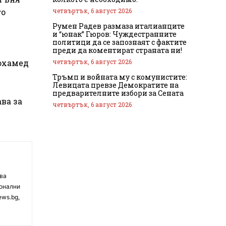
четвъртък, 6 август 2026
то
Румен Радев размаза италианците
и “юнак” Гюров: Чуждестранните
политици да се запознаят с фактите
преди да коментират страната ни!
четвъртък, 6 август 2026
охамед
Тръмп и войната му с комунистите:
Левицата превзе Демократите на
предварителните избори за Сената
ва за
четвъртък, 6 август 2026
чва
ионални
ews.bg,