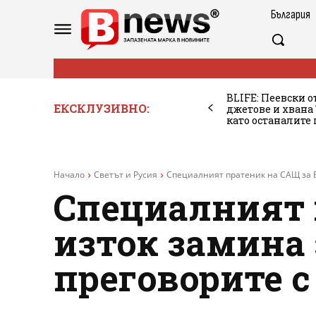
България
BLIFE: Пеевски о
ЕКСКЛУЗИВНО:
джетове и хван
като останалите
Начало
Светът и Русия
Специалният пратеник на САЩ за Бл
Специалният 
изток замина 
преговорите с