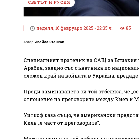
СВЕТЪТ И РУСИЯ
неделя, 16 февруари 2025 - 22:35 ч.
85
Автор
Ивайло Станков
Специалният пратеник на САЩ за Близкия 
Арабия, заедно със съветника по националн
сложен край на войната в Украйна, предаде
Преди заминаването си той отбеляза, че „с
отношение на преговорите между Киев и М
Уиткоф каза също, че американски представ
Киев „е част от преговорите“.
Междувременно той добави, че преговорите