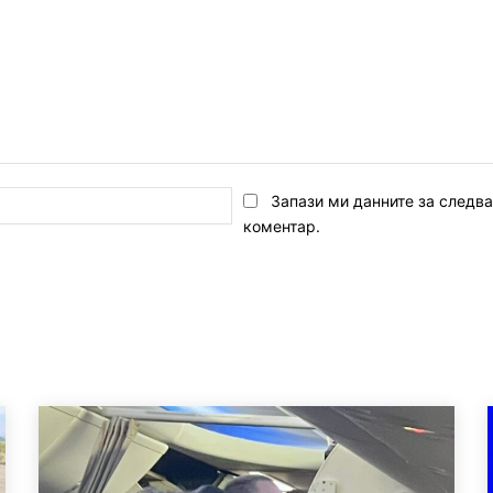
Email:*
Запази ми данните за следв
коментар.