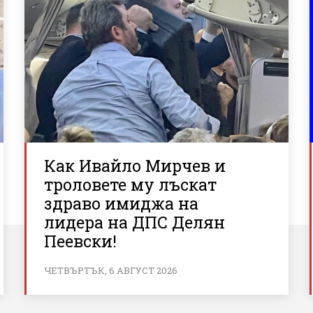
Как Ивайло Мирчев и
троловете му лъскат
здраво имиджа на
лидера на ДПС Делян
Пеевски!
ЧЕТВЪРТЪК, 6 АВГУСТ 2026