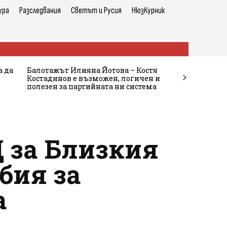
ура
Разследвания
Светът и Русия
НюзКурник
а да
Балотажът Илияна Йотова – Костя
Костадинов е възможен, логичен и
полезен за партийната ни система
 за Близкия
бия за
а