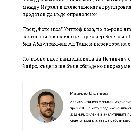
между Израел и палестинската групировка 
предстои да бъде определено“.
Пред „Фокс нюз“ Уиткоф каза, че по-рано д
разговори с израелския премиер Бенямин 
бин Абдулрахман Ал Тани и директора на е
По-късно днес канцеларията на Нетаняху с
Кайро, където ще бъде обсъдено споразумен
Ивайло Станков
Ивайло Станков е опитен журналист
през 2006 г. като млад икономиче
издания. Силен е в аналитичната пу
където продължава да работи като