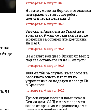
четвъртък, 6 август 2026
Новите умове на Борисов се оказаха
изпържени от злоупотреба с
политически фентанил!
четвъртък, 6 август 2026
Залужни: Армията на Украйна и
войната с Русия се оказаха твърде
модерни за остарелите доктрини
на НАТО!
итска
четвъртък, 6 август 2026
а бъде
Немският канцлер Фридрих Мерц
подава оставката си на 10 август?
четвъртък, 6 август 2026
1000 жалби за случай на тормоз на
работното място и токсично
управление са подадени срещу ЕК
в Брюксел!
четвъртък, 6 август 2026
а, че
Тръмп строи военен комплекс в
Белия дом: САЩ имаме огромен
запас от оръжия и произвеждаме
огъня
колкото е необходимо!