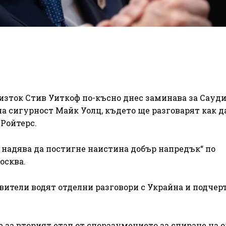
изток Стив Уиткоф по-късно днес заминава за Сауд
а сигурност Майк Уолц, където ще разговарят как д
 Ройтерс.
е надява да постигне наистина добър напредък“ по
осква.
ители водят отделни разговори с Украйна и подчерт
 за вторият етап от споразумението за спиране на 