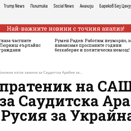
Trump News
Политика
Social News
Анализи
Бареков Без Ценз
Най-важните новини с точния анализ!
тказа частните
Румен Радев: Работим неуморно, з
а Тюркиш еърлайнс
наваксаме проспаните години
 граждани
безхаберие и политическа немощ!
изкия изток замина за Саудитска Арабия за...
пратеник на САЩ
за Саудитска Ара
 Русия за Украйн