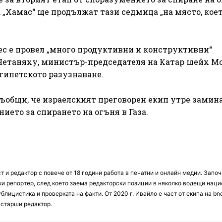
„Хамас“ ще продължат тази седмица „на място, кое
нес е провел „много продуктивни и конструктивни“
Нетаняху, министър-председателя на Катар шейх М
гипетското разузнаване.
ъобщи, че израелският преговорен екип утре замина
ието за спирането на огъня в Газа.
 и редактор с повече от 18 години работа в печатни и онлайн медии. Запо
ски репортер, след което заема редакторски позиции в няколко водещи нац
блицистика и проверката на факти. От 2020 г. Ивайло е част от екипа на bn
 старши редактор.