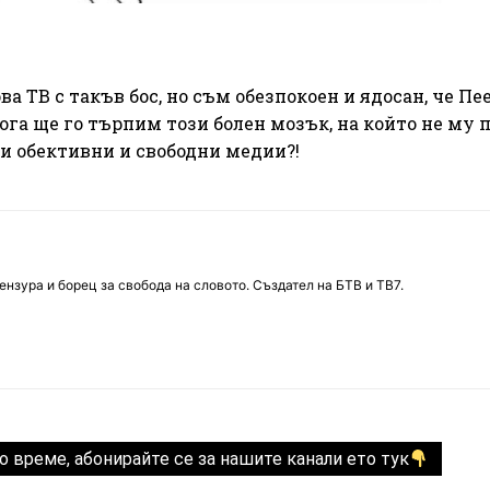
а ТВ с такъв бос, но съм обезпокоен и ядосан, че Пе
га ще го търпим този болен мозък, на който не му п
и обективни и свободни медии?!
нзура и борец за свобода на словото. Създател на БТВ и ТВ7.
о време, абонирайте се за нашите канали ето тук