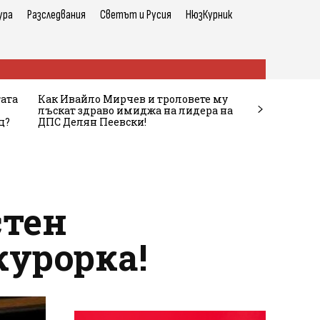
ура
Разследвания
Светът и Русия
НюзКурник
тата
Как Ивайло Мирчев и троловете му
лъскат здраво имиджа на лидера на
ц?
ДПС Делян Пеевски!
стен
курорка!