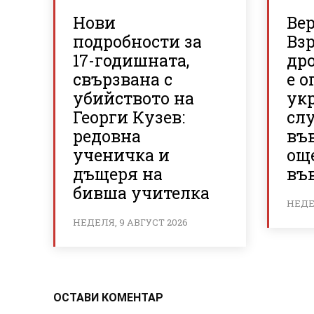
Нови
Ве
подробности за
Вз
17-годишната,
др
свързвана с
е о
убийството на
ук
Георги Кузев:
сл
редовна
въ
ученичка и
ощ
дъщеря на
във
бивша учителка
НЕДЕЛ
НЕДЕЛЯ, 9 АВГУСТ 2026
ОСТАВИ КОМЕНТАР