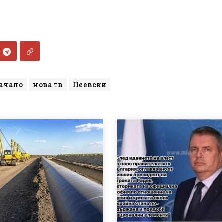
ачало
нова тв
Пеевски