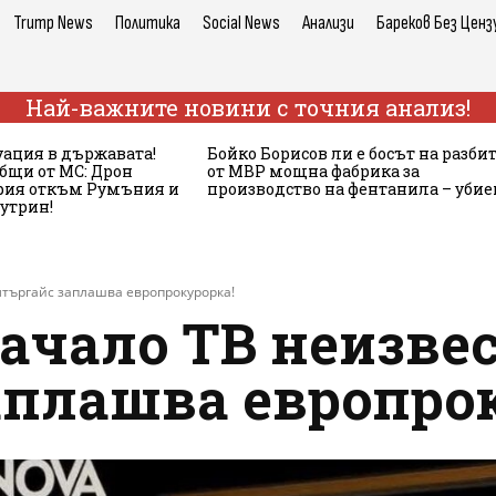
Trump News
Политика
Social News
Анализи
Бареков Без Ценз
Най-важните новини с точния анализ!
ация в държавата!
Бойко Борисов ли е босът на разби
бщи от МС: Дрон
от МВР мощна фабрика за
ария откъм Румъния и
производство на фентанила – убие
сутрин!
лтъргайс заплашва европрокурорка!
ачало ТВ неизве
аплашва европро