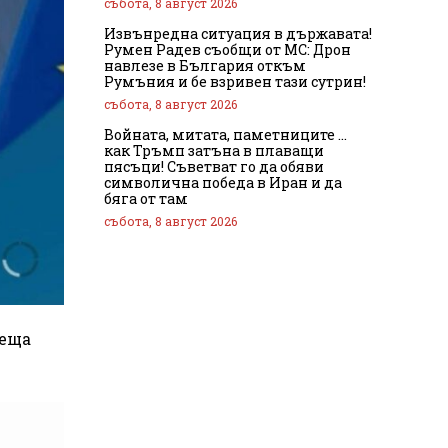
събота, 8 август 2026
Извънредна ситуация в държавата!
Румен Радев съобщи от МС: Дрон
навлезе в България откъм
Румъния и бе взривен тази сутрин!
събота, 8 август 2026
Войната, митата, паметниците …
как Тръмп затъна в плаващи
пясъци! Съветват го да обяви
символична победа в Иран и да
бяга от там
събота, 8 август 2026
леща