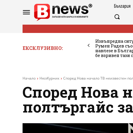
България
Извънредна ситу
Румен Радев съо
ЕКСКЛУЗИВНО:
навлезе в Бълг
бе взривен тази 
Начало
НюзКурник
Според Нова начало ТВ неизвестен по
Според Нова н
полтъргайс з