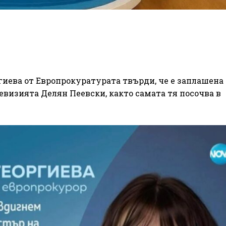
гиева от Европрокуратурата твърди, че е заплашена 
левизията Делян Пеевски, както самата тя посочва в