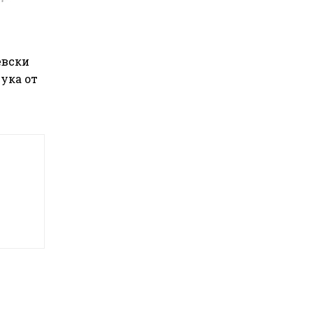
евски
ука от