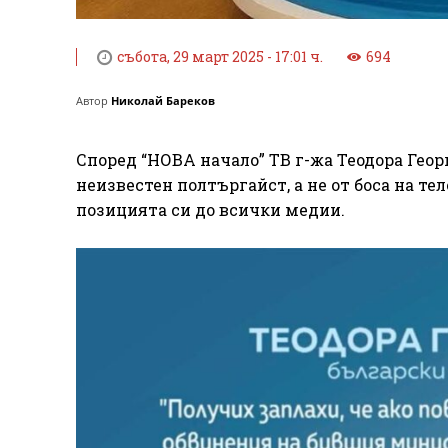
събота, 29 март 2025 - 17:01 ч.
694
Автор
Николай Бареков
Според “НОВА начало” ТВ г-жа Теодора Геор
неизвестен полтъргайст, а не от боса на те
позицията си до всички медии.