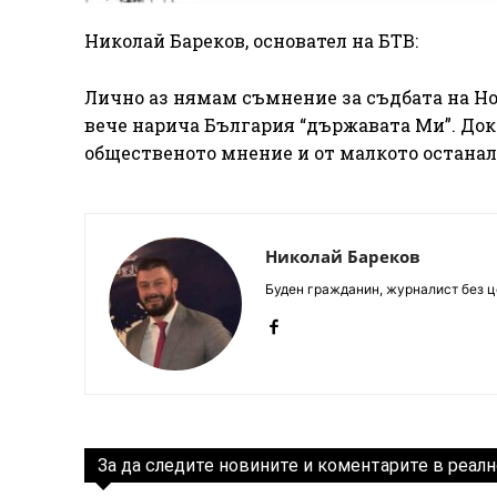
Николай Бареков, основател на БТВ:
Лично аз нямам съмнение за съдбата на Нов
вече нарича България “държавата Ми”. Доко
общественото мнение и от малкото останал
Николай Бареков
Буден гражданин, журналист без це
За да следите новините и коментарите в реалн