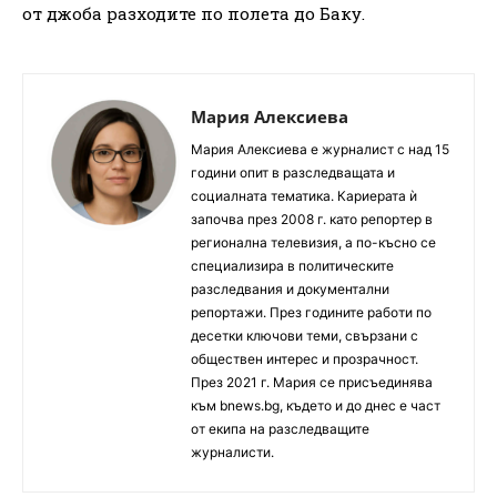
от джоба разходите по полета до Баку.
Мария Алексиева
Мария Алексиева е журналист с над 15
години опит в разследващата и
социалната тематика. Кариерата ѝ
започва през 2008 г. като репортер в
регионална телевизия, а по-късно се
специализира в политическите
разследвания и документални
репортажи. През годините работи по
десетки ключови теми, свързани с
обществен интерес и прозрачност.
През 2021 г. Мария се присъединява
към bnews.bg, където и до днес е част
от екипа на разследващите
журналисти.