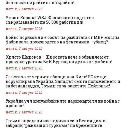
Зеленски по рейтинг в Украйна!
петък, 7 август 2026
Ужас в Европа! WSJ: Фолксваген подготвя
съкращаването на 50 000 работници!
петък, 7 август 2026
Бойко Борисов ли е босът на разбитата от МВР мощна
фабрика за производство на фентанила – убиец?
петък, 7 август 2026
Христо Широков – Широката вече е обвиняем от
прокуратурата за ВиК Бургас, но духна в чужбина!
петък, 7 август 2026
Сгъстиха се черните облаци над Киев! ЕС не ще
корумпирана Украйна, Западът смята положението и
за безнадеждно, Тръмп спря ракетите Пейтриът!
петък, 7 август 2026
Украйна учи колумбийските наркокартели на война с
дронове!
петък, 7 август 2026
Тръмп определи наследника си в Белия дом и
забрани “раждащия туризъм” на бременните