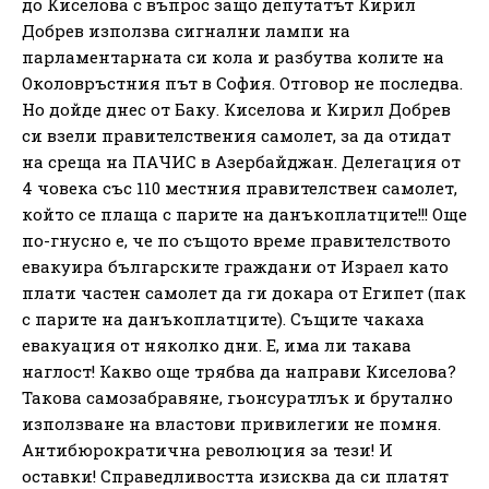
до Киселова с въпрос защо депутатът Кирил
Добрев използва сигнални лампи на
парламентарната си кола и разбутва колите на
Околовръстния път в София. Отговор не последва.
Но дойде днес от Баку. Киселова и Кирил Добрев
си взели правителствения самолет, за да отидат
на среща на ПАЧИС в Азербайджан. Делегация от
4 човека със 110 местния правителствен самолет,
който се плаща с парите на данъкоплатците!!! Още
по-гнусно е, че по същото време правителството
евакуира българските граждани от Израел като
плати частен самолет да ги докара от Египет (пак
с парите на данъкоплатците). Същите чакаха
евакуация от няколко дни. Е, има ли такава
наглост! Какво още трябва да направи Киселова?
Такова самозабравяне, гьонсуратлък и брутално
използване на властови привилегии не помня.
Антибюрократична революция за тези! И
оставки! Справедливостта изисква да си платят