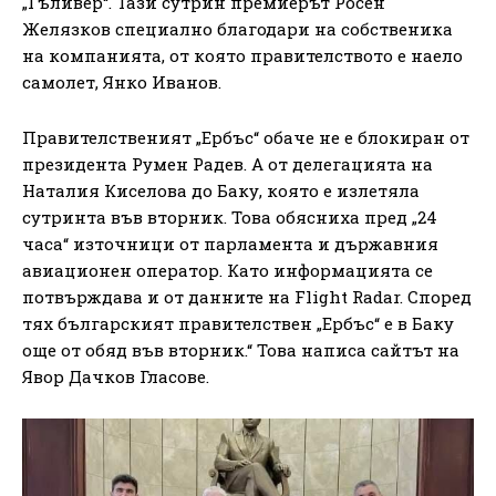
„Гъливер“. Тази сутрин премиерът Росен
Желязков специално благодари на собственика
на компанията, от която правителството е наело
самолет, Янко Иванов.
Правителственият „Ербъс“ обаче не е блокиран от
президента Румен Радев. А от делегацията на
Наталия Киселова до Баку, която е излетяла
сутринта във вторник. Това обясниха пред „24
часа“ източници от парламента и държавния
авиационен оператор. Като информацията се
потвърждава и от данните на Flight Radar. Според
тях българският правителствен „Ербъс“ е в Баку
още от обяд във вторник.“ Това написа сайтът на
Явор Дачков Гласове.