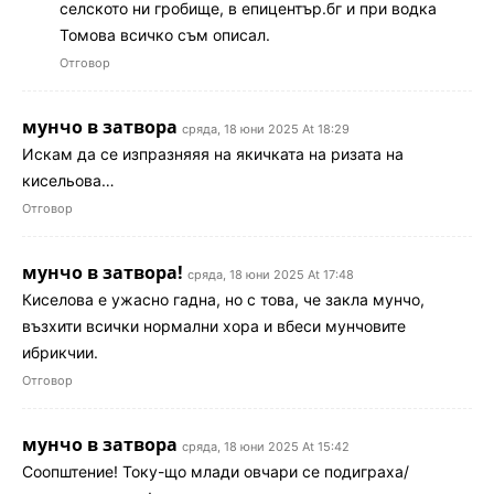
селското ни гробище, в епицентър.бг и при водка
Томова всичко съм описал.
Отговор
мунчо в затвора
сряда, 18 юни 2025 At 18:29
Искам да се изпразняяя на якичката на ризата на
кисельова…
Отговор
мунчо в затвора!
сряда, 18 юни 2025 At 17:48
Киселова е ужасно гадна, но с това, че закла мунчо,
възхити всички нормални хора и вбеси мунчовите
ибрикчии.
Отговор
мунчо в затвора
сряда, 18 юни 2025 At 15:42
Соопштение! Току-що млади овчари се подиграха/