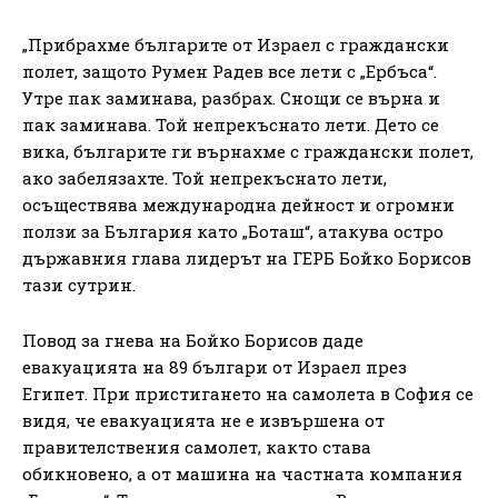
„Прибрахме българите от Израел с граждански
полет, защото Румен Радев все лети с „Ербъса“.
Утре пак заминава, разбрах. Снощи се върна и
пак заминава. Той непрекъснато лети. Дето се
вика, българите ги върнахме с граждански полет,
ако забелязахте. Той непрекъснато лети,
осъществява международна дейност и огромни
ползи за България като „Боташ“, атакува остро
държавния глава лидерът на ГЕРБ Бойко Борисов
тази сутрин.
Повод за гнева на Бойко Борисов даде
евакуацията на 89 българи от Израел през
Египет. При пристигането на самолета в София се
видя, че евакуацията не е извършена от
правителствения самолет, както става
обикновено, а от машина на частната компания