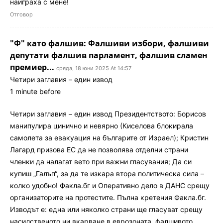
наиграха с мене!
Отговор
"Ф" като фалшив: Фалшиви избори, фалшиви
депутати фалшив парламент, фалшив сламен
премиер...
сряда, 18 юни 2025 At 14:57
Четири заглавия – един извод
1 minute before
Четири заглавия – един извод Президентството: Борисов
манипулира цинично и невярно (Киселова блокирала
самолета за евакуация на българите от Израел); Кристин
Лагард призова ЕС да не позволява отделни страни
членки да налагат вето при важни гласувания; Да си
купиш „Галъп“, за да те изкара втора политическа сила –
колко удобно! Факла.бг и Оперативно дело в ДАНС срещу
организаторите на протестите. Пълна кретения Факла.бг.
Изводът е: една или няколко страни ще гласуват срещу
насилственото ни вкарване в еврозоната, фалшивото