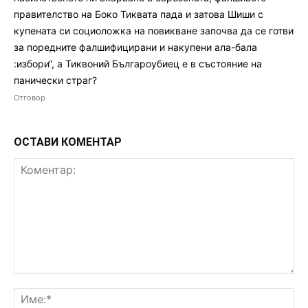
правителство на Боко Тиквата пада и затова Шиши с
купената си социоложка на повикване започва да се готви
за поредните фалшифицирани и накупени ала-бала
:избори“, а Тиквоний Българоубиец е в състояние на
панически страг?
Отговор
ОСТАВИ КОМЕНТАР
Коментар:
Им