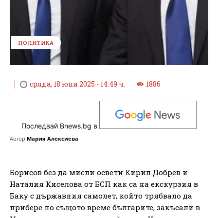
ПОЛИТИКА
сряда, 18 юни 2025 - 14:49 ч.
1886
Последвай Bnews.bg в
Автор
Мария Алексиева
Борисов без да мисли освети Кирил Добрев и
Наталия Киселова от БСП как са на екскурзия в
Баку с държавния самолет, който трябвало да
прибере по същото време българите, закъсали в