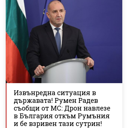
Извънредна ситуация в
държавата! Румен Радев
съобщи от МС: Дрон навлезе
в България откъм Румъния
и бе взривен тази сутрин!