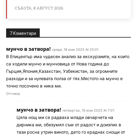
СЪБОТА, 8 АВГУСТ 2026
7 Коментари
мунчо в затвора!
сряда, 18 юни 2025 At 20:01
В Епицентър има чудесен анализ за екскурзиите, на които
са ходили мунчо и мунчовица от Нова година до
Гърция,Япония,Казахстан, Узбекистан, за огромните
разходи и за нулевата полза от тях.Мястото на мунчо е
точно посочено в ника ми.
Отговор
мунчо в затвора!
четвъртък, 19 юни 2025 At 7:07
Цяла нощ ми се радваха млади овчарчета на
дирника ми, обезумял съм от радост и доизпих в
тази росна утрин виното, дето го краднах снощи от