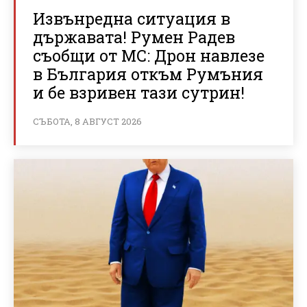
Извънредна ситуация в
държавата! Румен Радев
съобщи от МС: Дрон навлезе
в България откъм Румъния
и бе взривен тази сутрин!
СЪБОТА, 8 АВГУСТ 2026