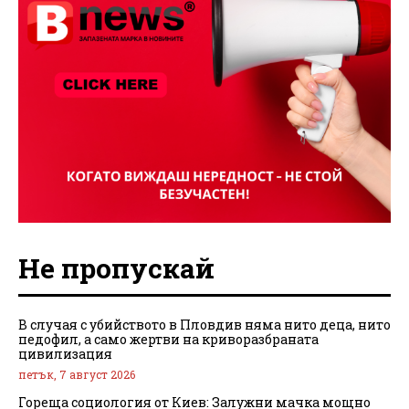
Не пропускай
В случая с убийството в Пловдив няма нито деца, нито
педофил, а само жертви на криворазбраната
цивилизация
петък, 7 август 2026
Гореща социология от Киев: Залужни мачка мощно