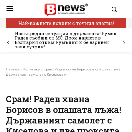
Най-важните новини с точния анализ!
Извънредна ситуация в държавата! Румен
Радев съобщи от МС: Дрон навлезе в
България откъм Румъния и бе взривен
тази сутрин!
Начало
Политика
Срам! Радев хвана Борисов в опашата лъжа!
Държавният самолет с Киселова и...
Срам! Радев хвана
Борисов в опашата лъжа!
Държавният самолет с
Киселова и две проксита