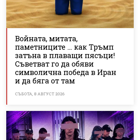
Войната, митата,
паметниците … как Тръмп
затъна в плаващи пясъци!
Съветват го да обяви
символична победа в Иран
и да бяга от там
СЪБОТА, 8 АВГУСТ 2026