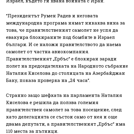
Израел, където ги хвана войната с Иран.
“Президентът Румен Радев и неговата
международна програма нямат никаква вина за
това, че правителственият самолет не успя да
евакуира блокираните под бомбите в Израел
българи. И се наложи правителството да наема
самолет от частна авиокомпания.
Правителственият „Ербъс“ е блокиран заради
полет на председателката на Народното събрание
Наталия Киселова до столицата на Азербайджан
Баку, показа проверка на „24 часа“.
Странно защо шефката на парламента Наталия
Киселова е решила да ползва големия
правителствен самолет за това посещение, след
като делегацията се състои само от нея и още
двама депутати, а правителственият „Ербъс“ има
110 места за пътници.