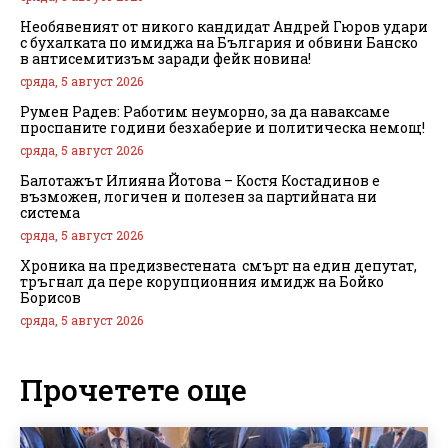
Необявеният от никого кандидат Андрей Гюров удари
с бухалката по имиджа на България и обвини Банско
в антисемитизъм заради фейк новина!
сряда, 5 август 2026
Румен Радев: Работим неуморно, за да наваксаме
проспаните години безхаберие и политическа немощ!
сряда, 5 август 2026
Балотажът Илияна Йотова – Костя Костадинов е
възможен, логичен и полезен за партийната ни
система
сряда, 5 август 2026
Хроника на предизвестената смърт на един депутат,
тръгнал да пере корупционния имидж на Бойко
Борисов
сряда, 5 август 2026
Прочетете още