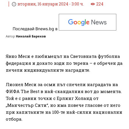
вторник, 16 януари 2024 - 3:00 ч.
224
Последвай Bnews.bg в
Автор
Николай Бареков
Явно Меси е любимецът на Световната футболна
федерация и докато ходи по терена – е обречен да
печели индивидуалните наградите.
Лионел Меси за осми път спечели наградата на
ФИФА The Best в най-скандалния вот до момента.
Той е с равни точки с Ерлинг Холанд от
„Манчестър Сити“, но има повече гласове от него
при капитаните на 100-те най-силни национални
отбора.