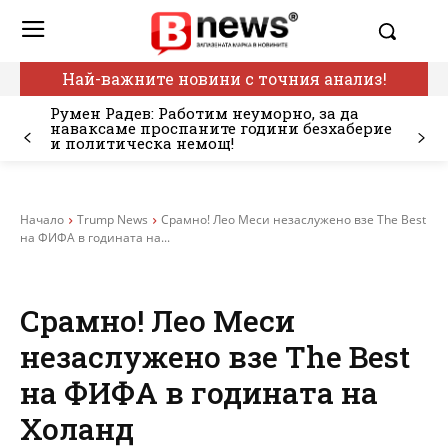
Най-важните новини с точния анализ!
Румен Радев: Работим неуморно, за да
наваксаме проспаните години безхаберие
и политическа немощ!
Начало
Trump News
Срамно! Лео Меси незаслужено взе The Best
на ФИФА в годината на...
Срамно! Лео Меси
незаслужено взе The Best
на ФИФА в годината на
Холанд