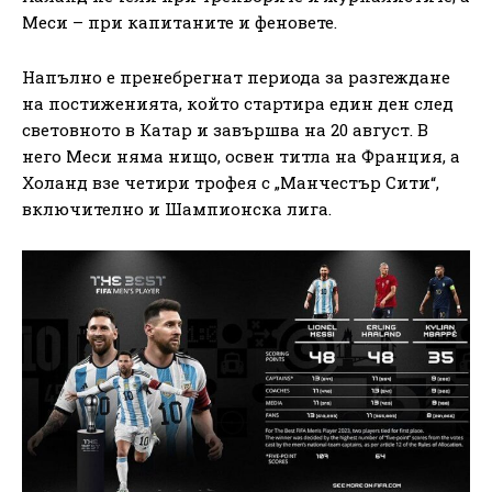
Меси – при капитаните и феновете.
Напълно е пренебрегнат периода за разгеждане
на постиженията, който стартира един ден след
световното в Катар и завършва на 20 август. В
него Меси няма нищо, освен титла на Франция, а
Холанд взе четири трофея с „Манчестър Сити“,
включително и Шампионска лига.