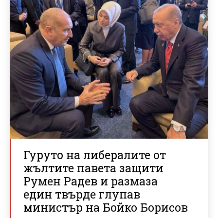
Гуруто на либералите от
жълтите павета защити
Румен Радев и размаза
един твърде глупав
министър на Бойко Борисов