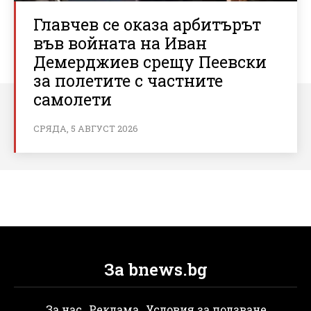
Главчев се оказа арбитърът
във войната на Иван
Демерджиев срещу Пеевски
за полетите с частните
самолети
СРЯДА, 5 АВГУСТ 2026
За bnews.bg
За нас
Реклама
Условия за ползване