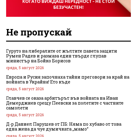
Не пропускай
Гуруто на либералите от жълтите павета защити
Румен Радев и размаза един твърде глупав
министър на Бойко Борисов
сряда, 5 август 2026
Европа и Русия започнаха тайни преговори за край на
войната в Украйна! Ето къде
сряда, 5 август 2026
Главчев се оказа арбитърът във войната на Иван
Демерджиев срещу Пеевски за полетите с частните
самолети
сряда, 5 август 2026
Д-р Даниел Парушев от ПБ: Няма по хубаво от това
една жена да чуе думичката „мамо“
сряда, 5 август 2026