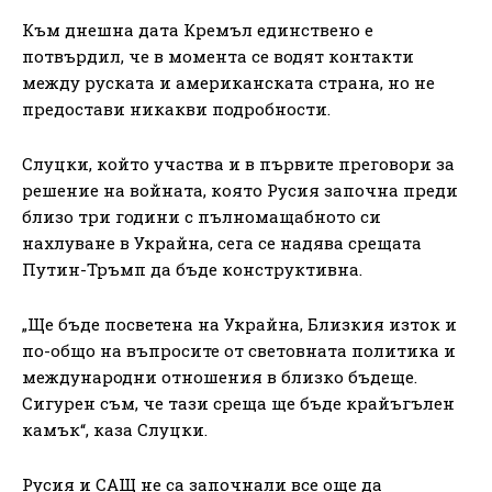
Към днешна дата Кремъл единствено е
потвърдил, че в момента се водят контакти
между руската и американската страна, но не
предостави никакви подробности.
Слуцки, който участва и в първите преговори за
решение на войната, която Русия започна преди
близо три години с пълномащабното си
нахлуване в Украйна, сега се надява срещата
Путин-Тръмп да бъде конструктивна.
„Ще бъде посветена на Украйна, Близкия изток и
по-общо на въпросите от световната политика и
международни отношения в близко бъдеще.
Сигурен съм, че тази среща ще бъде крайъгълен
камък“, каза Слуцки.
Русия и САЩ не са започнали все още да