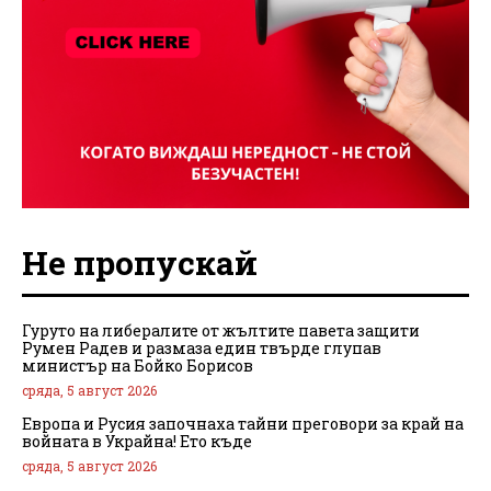
Не пропускай
Гуруто на либералите от жълтите павета защити
Румен Радев и размаза един твърде глупав
министър на Бойко Борисов
сряда, 5 август 2026
Европа и Русия започнаха тайни преговори за край на
войната в Украйна! Ето къде
сряда, 5 август 2026