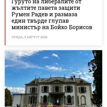
Гуруто на либералите от
жълтите павета защити
Румен Радев и размаза
един твърде глупав
министър на Бойко Борисов
СРЯДА, 5 АВГУСТ 2026