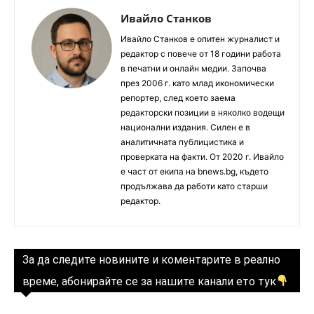
Ивайло Станков
Ивайло Станков е опитен журналист и
редактор с повече от 18 години работа
в печатни и онлайн медии. Започва
през 2006 г. като млад икономически
репортер, след което заема
редакторски позиции в няколко водещи
национални издания. Силен е в
аналитичната публицистика и
проверката на факти. От 2020 г. Ивайло
е част от екипа на bnews.bg, където
продължава да работи като старши
редактор.
За да следите новините и коментарите в реално
време, абонирайте се за нашите канали ето тук