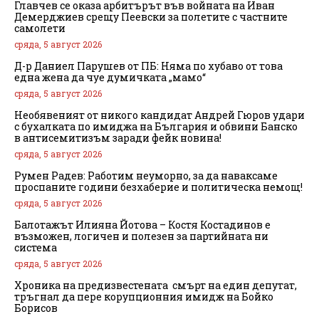
Главчев се оказа арбитърът във войната на Иван
Демерджиев срещу Пеевски за полетите с частните
самолети
сряда, 5 август 2026
Д-р Даниел Парушев от ПБ: Няма по хубаво от това
една жена да чуе думичката „мамо“
сряда, 5 август 2026
Необявеният от никого кандидат Андрей Гюров удари
с бухалката по имиджа на България и обвини Банско
в антисемитизъм заради фейк новина!
сряда, 5 август 2026
Румен Радев: Работим неуморно, за да наваксаме
проспаните години безхаберие и политическа немощ!
сряда, 5 август 2026
Балотажът Илияна Йотова – Костя Костадинов е
възможен, логичен и полезен за партийната ни
система
сряда, 5 август 2026
Хроника на предизвестената смърт на един депутат,
тръгнал да пере корупционния имидж на Бойко
Борисов