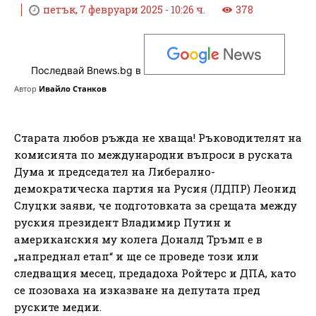
петък, 7 февруари 2025 - 10:26 ч.
378
Последвай Bnews.bg в
Автор
Ивайло Станков
Старата любов ръжда не хваща! Ръководителят на
комисията по международни въпроси в руската
Дума и председател на Либерално-
демократическа партия на Русия (ЛДПР) Леонид
Слуцки заяви, че подготовката за срещата между
руския президент Владимир Путин и
американския му колега Доналд Тръмп е в
„напреднал етап“ и ще се проведе този или
следващия месец, предадоха Ройтерс и ДПА, като
се позоваха на изказване на депутата пред
руските медии.