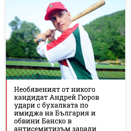
Необявеният от никого
кандидат Андрей Гюров
удари с бухалката по
имиджа на България и
обвини Банско в
антисемитизъм заради