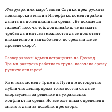
„Февруари или март“, заяви Слуцки пред руската
новинарска агенция Интерфакс, коментирайки
датата на потенциалната среща. „Не искаме да
гадаем“, посочи той, допълвайки, че двамата
трябва да имат „възможността да се подготвят
внимателно и задълбочено, но срещата ще се
проведе скоро“.
Разведряване! Администрацията на Доналд
Тръмп разпуска работната група, насочена срещу
руските олигарси!
Към този момент Тръмп и Путин многократно
публично декларираха готовността си да се
споразумеят за решение на украинския
конфликт на среща. Но все още няма определени
място и дата за подобни преговори.