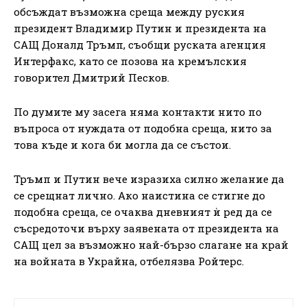
обсъждат възможна среща между руския
президент Владимир Путин и президента на
САЩ Доналд Тръмп, съобщи руската агенция
Интерфакс, като се позова на кремълския
говорител Дмитрий Песков.
По думите му засега няма контакти нито по
въпроса от нуждата от подобна среща, нито за
това къде и кога би могла да се състои.
Тръмп и Путин вече изразиха силно желание да
се срещнат лично. Ако наистина се стигне до
подобна среща, се очаква дневният ѝ ред да се
съсредоточи върху заявената от президента на
САЩ цел за възможно най-бързо слагане на край
на войната в Украйна, отбелязва Ройтерс.