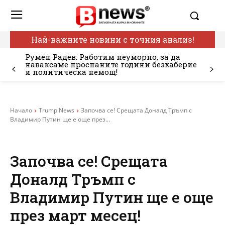
Най-важните новини с точния анализ!
Румен Радев: Работим неуморно, за да
наваксаме проспаните години безхаберие
и политическа немощ!
Начало
Trump News
Започва се! Срещата Доналд Тръмп с
Владимир Путин ще е още през...
Започва се! Срещата
Доналд Тръмп с
Владимир Путин ще е още
през март месец!