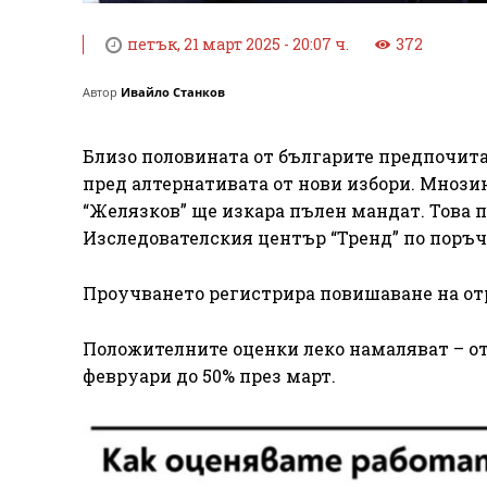
петък, 21 март 2025 - 20:07 ч.
372
Автор
Ивайло Станков
Близо половината от българите предпочит
пред алтернативата от нови избори. Мнозин
“Желязков” ще изкара пълен мандат. Това 
Изследователския център “Тренд” по поръчка
Проучването регистрира повишаване на от
Положителните оценки леко намаляват – от 
февруари до 50% през март.