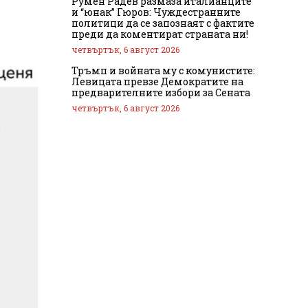
Румен Радев размаза италианците
и “юнак” Гюров: Чуждестранните
политици да се запознаят с фактите
преди да коментират страната ни!
четвъртък, 6 август 2026
Тръмп и войната му с комунистите:
Левицата превзе Демократите на
предварителните избори за Сената
четвъртък, 6 август 2026