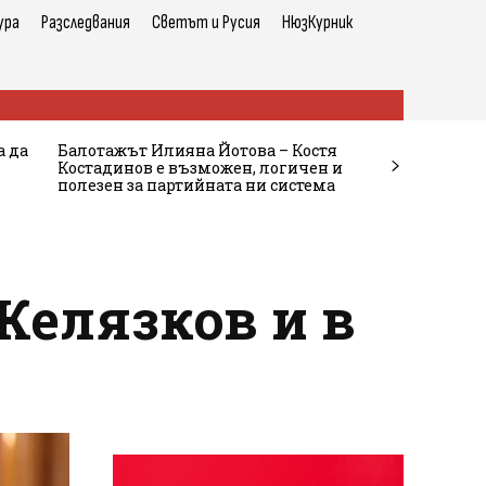
ура
Разследвания
Светът и Русия
НюзКурник
а да
Балотажът Илияна Йотова – Костя
Костадинов е възможен, логичен и
полезен за партийната ни система
Желязков и в