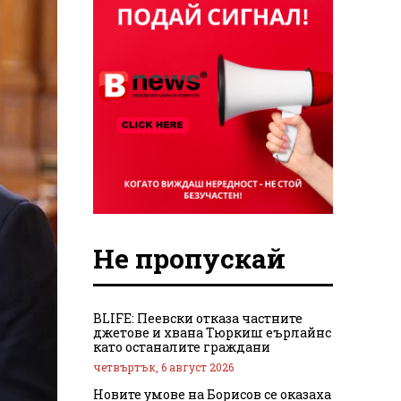
Не пропускай
BLIFE: Пеевски отказа частните
джетове и хвана Тюркиш еърлайнс
като останалите граждани
четвъртък, 6 август 2026
Новите умове на Борисов се оказаха