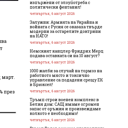
изпържени от злоупотреба с
политически фентанил!
четвъртък, 6 август 2026
Залужни: Армията на Украйна и
войната с Русия се оказаха твърде
модерни за остарелите доктрини
на НАТО!
ява
четвъртък, 6 август 2026
т
Немският канцлер Фридрих Мерц
подава оставката си на 10 август?
четвъртък, 6 август 2026
1000 жалби за случай на тормоз на
работното място и токсично
 март.
управление са подадени срещу ЕК
в Брюксел!
четвъртък, 6 август 2026
% през
Тръмп строи военен комплекс в
Белия дом: САЩ имаме огромен
запас от оръжия и произвеждаме
колкото е необходимо!
четвъртък, 6 август 2026