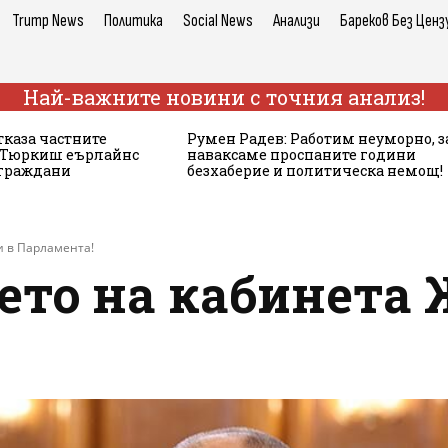
Trump News
Политика
Social News
Анализи
Бареков Без Ценз
Най-важните новини с точния анализ!
тказа частните
Румен Радев: Работим неуморно, з
а Тюркиш еърлайнс
наваксаме проспаните години
 граждани
безхаберие и политическа немощ!
и в Парламента!
ето на кабинета 