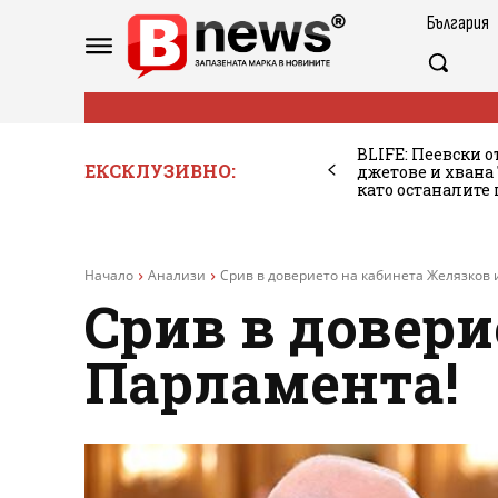
България
BLIFE: Пеевски о
ЕКСКЛУЗИВНО:
джетове и хван
като останалите
Начало
Анализи
Срив в доверието на кабинета Желязков 
Срив в довери
Парламента!