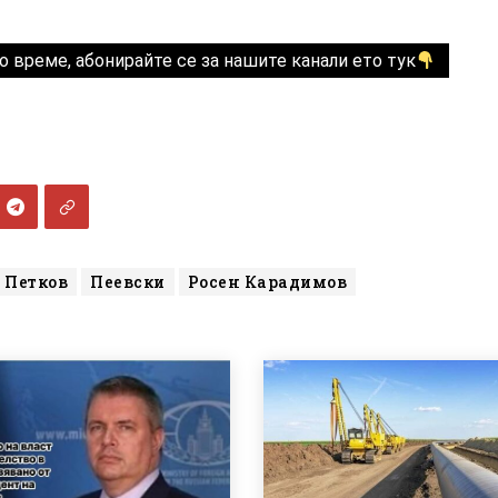
о време, абонирайте се за нашите канали ето тук
 Петков
Пеевски
Росен Карадимов