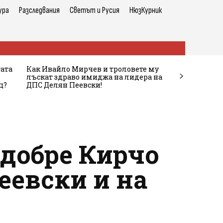
ура
Разследвания
Светът и Русия
НюзКурник
тата
Как Ивайло Мирчев и троловете му
лъскат здраво имиджа на лидера на
ц?
ДПС Делян Пеевски!
-добре Кирчо
еевски и на