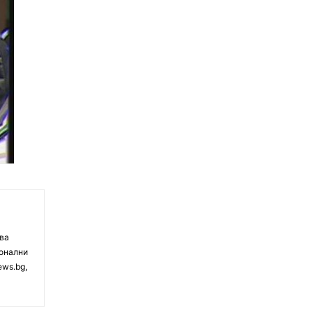
чва
ионални
ews.bg,