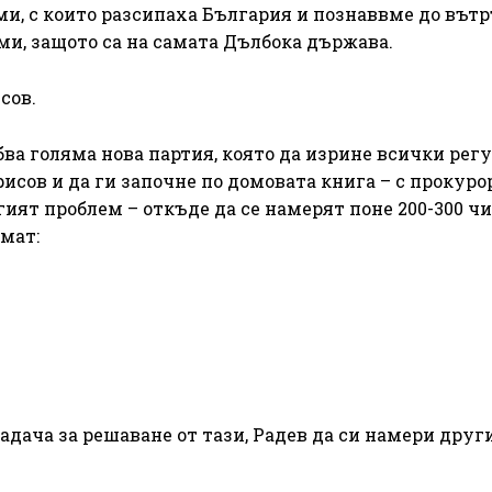
ми, с които разсипаха България и познаввме до вътр
и, защото са на самата Дълбока държава.
сов.
ва голяма нова партия, която да изрине всички рег
исов и да ги започне по домовата книга – с прокуро
гият проблем – откъде да се намерят поне 200-300 ч
имат:
задача за решаване от тази, Радев да си намери друг