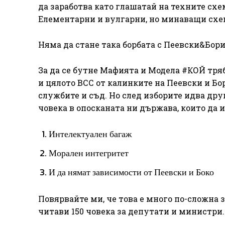
да заработва като глашатай на техните схе
Елементарни и вулгарни, но минаващи схем
Няма да стане така борбата с Пеевски&Бори
За да се бутне Мафията и Модела #КОЙ тряб
и цялото ВСС от калинките на Пеевски и Бор
службите и съд. Но след изборите идва дру
човека в опосканата ни държава, които да 
Интелектуален багаж
Морален интегритет
И да нямат зависимости от Пеевски и Боко
Повярвайте ми, че това е много по-сложна 
читави 150 човека за депутати и министри.