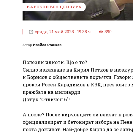
БАРЕКОВ БЕЗ ЦЕНЗУРА
сряда, 21 май 2025 - 19:38 ч.
390
Автор
Ивайло Станков
Полезни идиоти. Що е то?
Силно изказване на Кирил Петков в нюзкур
и Борисов с обществените поръчки. Говори 
прокси Росен Карадимов в КЗК, през която 
кражбата на милиарди.
Дотук “Отличен 6”!
А после? После кирчовците си влизат в рол
официализират и бетонират избора на Пеев
поста доживот. Най-добре Кирчо да се завър