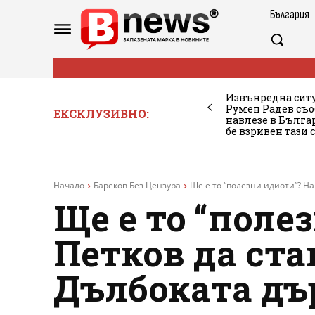
България
Извънредна ситу
Румен Радев съо
ЕКСКЛУЗИВНО:
навлезе в Бълг
бе взривен тази 
Начало
Бареков Без Цензура
Ще е то “полезни идиоти”? На
Ще е то “поле
Петков да ста
Дълбоката дъ