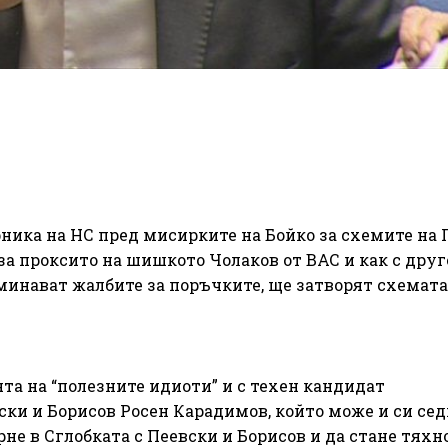
ника на НС пред мисирките на Бойко за схемите на 
за проксито на шишкото Чолаков от ВАС и как с дру
минават жалбите за поръчките, ще затворят схемата
ята на “полезните идиоти” и с техен кандидат
ски и Борисов Росен Карадимов, който може и си сед
не в Сглобката с Пеевски и Борисов и да стане тяхн