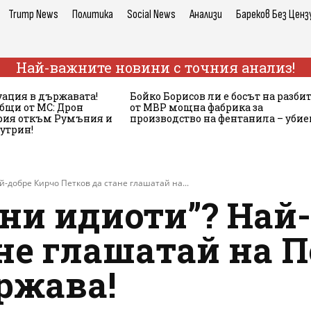
Trump News
Политика
Social News
Анализи
Бареков Без Ценз
Най-важните новини с точния анализ!
ация в държавата!
Бойко Борисов ли е босът на разби
бщи от МС: Дрон
от МВР мощна фабрика за
ария откъм Румъния и
производство на фентанила – убие
сутрин!
й-добре Кирчо Петков да стане глашатай на...
зни идиоти”? Най
не глашатай на П
ржава!