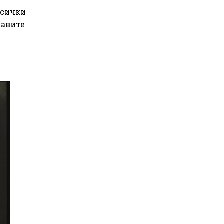
всички
павите