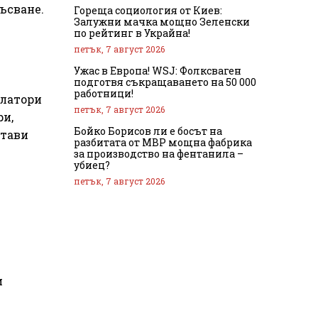
ъсване.
Гореща социология от Киев:
Залужни мачка мощно Зеленски
по рейтинг в Украйна!
петък, 7 август 2026
Ужас в Европа! WSJ: Фолксваген
подготвя съкращаването на 50 000
работници!
улатори
петък, 7 август 2026
ри,
Бойко Борисов ли е босът на
итави
разбитата от МВР мощна фабрика
за производство на фентанила –
убиец?
петък, 7 август 2026
и