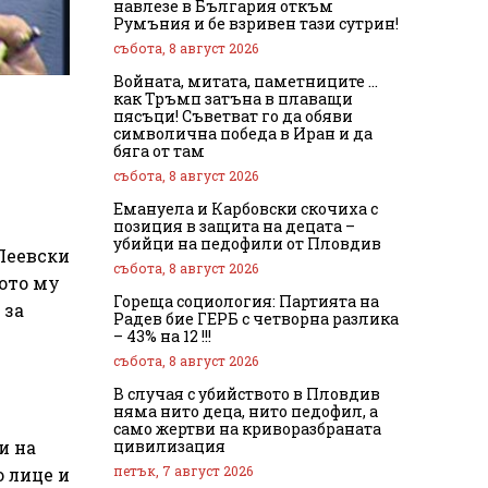
навлезе в България откъм
Румъния и бе взривен тази сутрин!
събота, 8 август 2026
Войната, митата, паметниците …
как Тръмп затъна в плаващи
пясъци! Съветват го да обяви
символична победа в Иран и да
бяга от там
събота, 8 август 2026
Емануела и Карбовски скочиха с
позиция в защита на децата –
убийци на педофили от Пловдив
Пеевски
събота, 8 август 2026
гото му
Гореща социология: Партията на
 за
Радев бие ГЕРБ с четворна разлика
– 43% на 12 !!!
събота, 8 август 2026
В случая с убийството в Пловдив
няма нито деца, нито педофил, а
само жертви на криворазбраната
цивилизация
и на
петък, 7 август 2026
о лице и