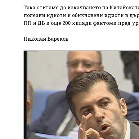
Така стигаме до изкачването на Китайскат
полезни идиоти и обикновени идиоти в дър
ПП и ДБ и още 200 хиляди фантоми пред ур
Николай Бареков