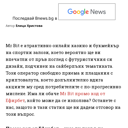
Последвай Bnews.bg в
Автор
Елица Христова
Mr Bit е атрактивно онлайн казино и букмейкър
на спортни залози, което вероятно ще ви
впечатли от пръв поглед с футуристичния си
дизайн, подчинен на сайберпънк тематиката.
Този оператор свободно приема и плащания с
криптовалута, което допълнително вдига
акциите му сред потребителите с по-прогресивно
мислене. Има ли обаче
Mr Bit промо код от
Ефирбет
, който може да се използва? Останете с
нас, защото в тази статия ще ви дадем отговор на
този въпрос.