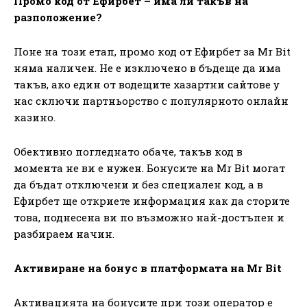
Промо код от Ефирбет – има ли такъв на
разположение?
Поне на този етап, промо код от Ефирбет за Mr Bit
няма наличен. Не е изключено в бъдеще да има
такъв, ако един от водещите хазартни сайтове у
нас сключи партньорство с популярното онлайн
казино.
Обективно погледнато обаче, такъв код в
момента не ви е нужен. Бонусите на Mr Bit могат
да бъдат отключени и без специален код, а в
Ефирбет ще откриете информация как да сторите
това, поднесена ви по възможно най-достъпен и
разбираем начин.
Активиране на бонус в платформата на Mr Bit
Активацията на бонусите при този оператор е