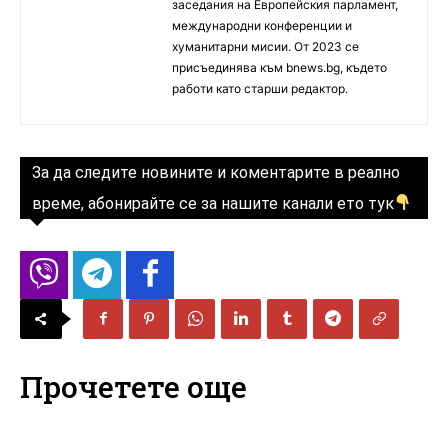
заседания на Европейския парламент,
международни конференции и
хуманитарни мисии. От 2023 се
присъединява към bnews.bg, където
работи като старши редактор.
За да следите новините и коментарите в реално
време, абонирайте се за нашите канали ето тук
Прочетете още