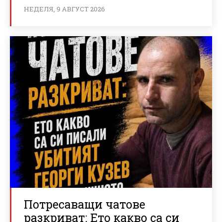
НЕДЕЛЯ, 9 АВГУСТ 2026
Потресаващи чатове
разкриват: Ето какво са си