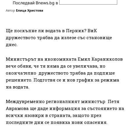
Последвай Bnews.bg в
Автор
Елица Христова
Ще поскъпне ли водата в Перник? ВиК
дружеството трябва да излезе със становище
днес.
Министърът на икономиката Емил Караниколов
вече обяви, че тя няма да се увеличава, но
окончателно дружеството трябва да подпише
решението. Подготвя се и нов график за режима
на водата.
Междувременно регионалният министър Петя
Аврамова ще даде информация за състоянието на
всички язовири в страната, защото през
последните дни се появиха нови опасения.