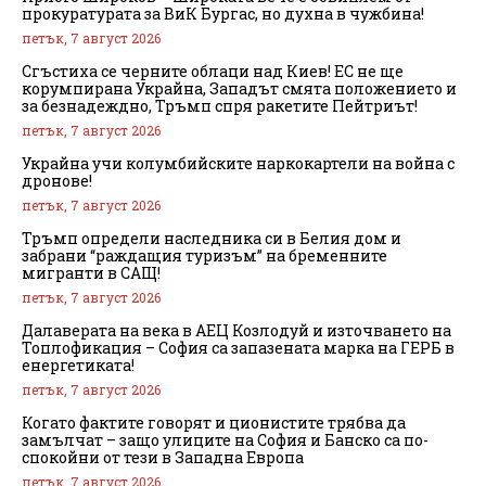
прокуратурата за ВиК Бургас, но духна в чужбина!
петък, 7 август 2026
Сгъстиха се черните облаци над Киев! ЕС не ще
корумпирана Украйна, Западът смята положението и
за безнадеждно, Тръмп спря ракетите Пейтриът!
петък, 7 август 2026
Украйна учи колумбийските наркокартели на война с
дронове!
петък, 7 август 2026
Тръмп определи наследника си в Белия дом и
забрани “раждащия туризъм” на бременните
мигранти в САЩ!
петък, 7 август 2026
Далаверата на века в АЕЦ Козлодуй и източването на
Топлофикация – София са запазената марка на ГЕРБ в
енергетиката!
петък, 7 август 2026
Когато фактите говорят и ционистите трябва да
замълчат – защо улиците на София и Банско са по-
спокойни от тези в Западна Европа
петък, 7 август 2026