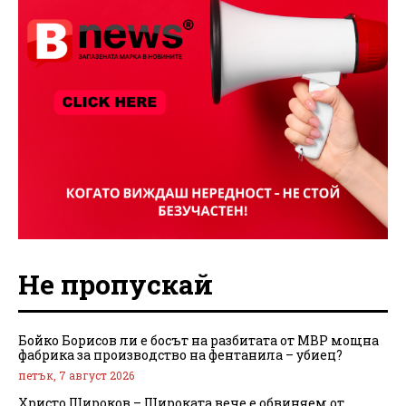
Не пропускай
Бойко Борисов ли е босът на разбитата от МВР мощна
фабрика за производство на фентанила – убиец?
петък, 7 август 2026
Христо Широков – Широката вече е обвиняем от