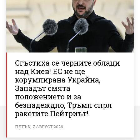
Сгъстиха се черните облаци
над Киев! ЕС не ще
корумпирана Украйна,
Западът смята
положението и за
безнадеждно, Тръмп спря
ракетите Пейтриът!
ПЕТЪК, 7 АВГУСТ 2026