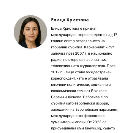
Елица Христова
Елица Христова е признат
международен кореспондент с над 17
години опит в отразяването на
глобални събития. Кариерният ѝ път
започва през 2007 г. в национално
радио, но скоро се насочва към
телевизионната журналистика. През
2012 г. Елица става чуждестранен
кореспондент, като е отразявала
ключови политически, социални и
икономически теми от Брюксел,
Берлин и Женева. Работила е по
събития като европейски избори,
заседания на Европейския парламент,
международни конференции и
хуманитарни мисии. От 2023 се
присъединява към bnews.bg, където