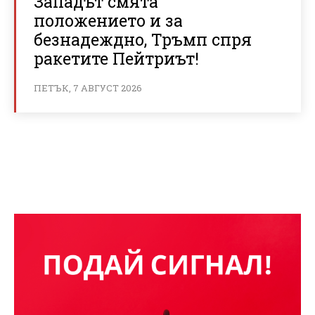
Западът смята
положението и за
безнадеждно, Тръмп спря
ракетите Пейтриът!
ПЕТЪК, 7 АВГУСТ 2026