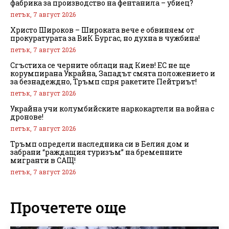
фабрика за производство на фентанила – убиец?
петък, 7 август 2026
Христо Широков – Широката вече е обвиняем от
прокуратурата за ВиК Бургас, но духна в чужбина!
петък, 7 август 2026
Сгъстиха се черните облаци над Киев! ЕС не ще
корумпирана Украйна, Западът смята положението и
за безнадеждно, Тръмп спря ракетите Пейтриът!
петък, 7 август 2026
Украйна учи колумбийските наркокартели на война с
дронове!
петък, 7 август 2026
Тръмп определи наследника си в Белия дом и
забрани “раждащия туризъм” на бременните
мигранти в САЩ!
петък, 7 август 2026
Прочетете още