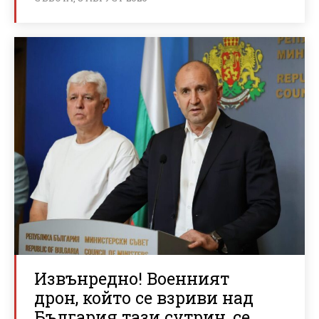
Извънредно! Военният
дрон, който се взриви над
България тази сутрин, се