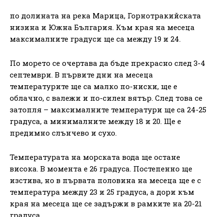
по долината на река Марица, Горнотракийската
низина и Южна България. Към края на месеца
максималните градуси ще са между 19 и 24.
По морето се очертава да бъде прекрасно след 3-4
септември. В първите дни на месеца
температурите ще са малко по-ниски, ще е
облачно, с валежи и по-силен вятър. След това се
затопля – максималните температури ще са 24-25
градуса, а минималните между 18 и 20. Ще е
предимно слънчево и сухо.
Температурата на морската вода ще остане
висока. В момента е 26 градуса. Постепенно ще
изстива, но в първата половина на месеца ще е с
температура между 23 и 25 градуса, а дори към
края на месеца ще се задържи в рамките на 20-21
градуса.