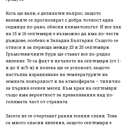
Кога ще вали, е деликатен въпрос, защото
валежите се прогнозират с добра точност една
седмица по-рано, обясни климатологът. И все пак
на 15 и 16 септември е възможно да има по-чести
дъждове, особено в Западна България. Същото се
отнася и за периода между 23 и 25 септември.
Гръмотевичните бури ще стават все по-рядко
явление. Те са факт в началото на септември (от 1-
и до 4-и/5-и) и полека ще се успокоят, защото
настъпва изравняване на температурите на
земната повърхност и на атмосферата – типично
за първия есенен месец. Към края на септември
също има вероятност за превалявания над по-
голямата част от страната.
Засега не се очертават ранни есенни слани. Това
са много опасни явления, защото септември е