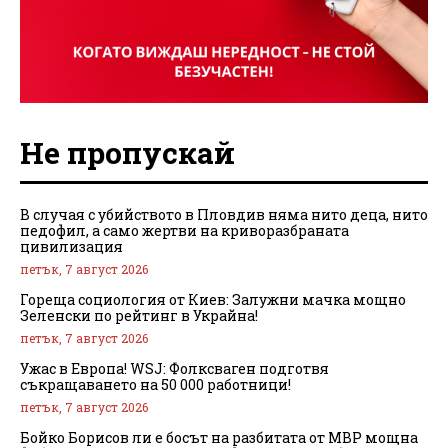
Не пропускай
В случая с убийството в Пловдив няма нито деца, нито
педофил, а само жертви на криворазбраната
цивилизация
петък, 7 август 2026
Гореща социология от Киев: Залужни мачка мощно
Зеленски по рейтинг в Украйна!
петък, 7 август 2026
Ужас в Европа! WSJ: Фолксваген подготвя
съкращаването на 50 000 работници!
петък, 7 август 2026
Бойко Борисов ли е босът на разбитата от МВР мощна