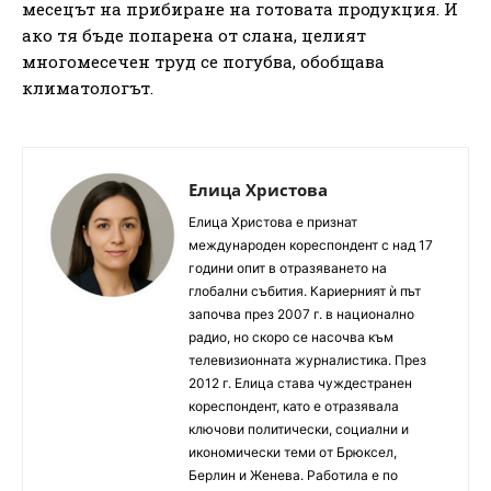
месецът на прибиране на готовата продукция. И
ако тя бъде попарена от слана, целият
многомесечен труд се погубва, обобщава
климатологът.
Елица Христова
Елица Христова е признат
международен кореспондент с над 17
години опит в отразяването на
глобални събития. Кариерният ѝ път
започва през 2007 г. в национално
радио, но скоро се насочва към
телевизионната журналистика. През
2012 г. Елица става чуждестранен
кореспондент, като е отразявала
ключови политически, социални и
икономически теми от Брюксел,
Берлин и Женева. Работила е по