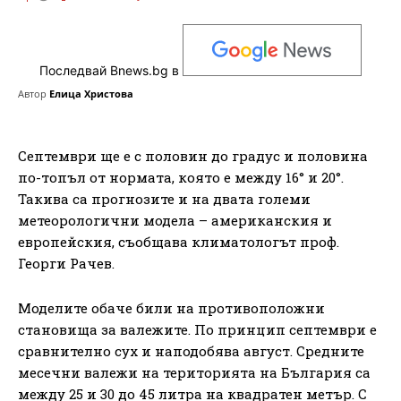
Последвай Bnews.bg в
Автор
Елица Христова
Септември ще е с половин до градус и половина
по-топъл от нормата, която е между 16° и 20°.
Такива са прогнозите и на двата големи
метеорологични модела – американския и
европейския, съобщава климатологът проф.
Георги Рачев.
Моделите обаче били на противоположни
становища за валежите. По принцип септември е
сравнително сух и наподобява август. Средните
месечни валежи на територията на България са
между 25 и 30 до 45 литра на квадратен метър. С