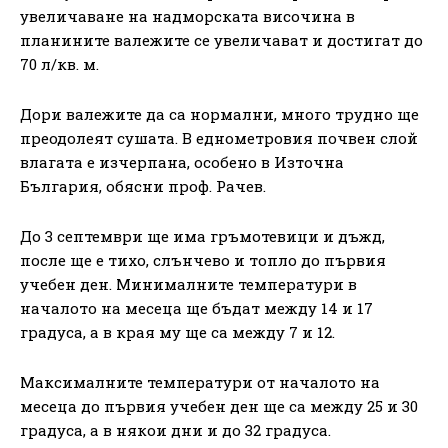
увеличаване на надморската височина в
планините валежите се увеличават и достигат до
70 л/кв. м.
Дори валежите да са нормални, много трудно ще
преодолеят сушата. В еднометровия почвен слой
влагата е изчерпана, особено в Източна
България, обясни проф. Рачев.
До 3 септември ще има гръмотевици и дъжд,
после ще е тихо, слънчево и топло до първия
учебен ден. Минималните температури в
началото на месеца ще бъдат между 14 и 17
градуса, а в края му ще са между 7 и 12.
Максималните температури от началото на
месеца до първия учебен ден ще са между 25 и 30
градуса, а в някои дни и до 32 градуса.