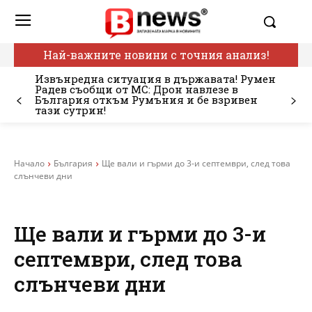
Най-важните новини с точния анализ!
Извънредна ситуация в държавата! Румен
Радев съобщи от МС: Дрон навлезе в
България откъм Румъния и бе взривен
тази сутрин!
Начало
България
Ще вали и гърми до 3-и септември, след това
слънчеви дни
Ще вали и гърми до 3-и
септември, след това
слънчеви дни