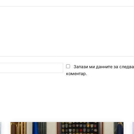
Email:*
Запази ми данните за следв
коментар.