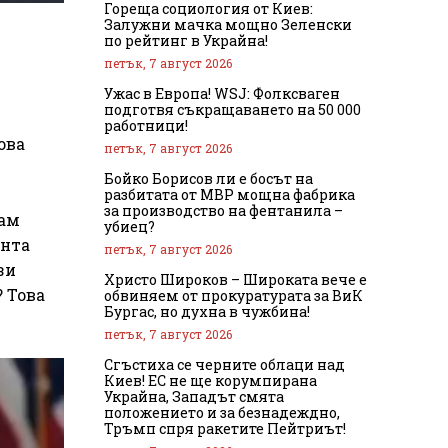
Гореща социология от Киев:
Залужни мачка мощно Зеленски
по рейтинг в Украйна!
петък, 7 август 2026
Ужас в Европа! WSJ: Фолксваген
подготвя съкращаването на 50 000
работници!
ова
петък, 7 август 2026
Бойко Борисов ли е босът на
разбитата от МВР мощна фабрика
за производство на фентанила –
жам
убиец?
ента
петък, 7 август 2026
зи
Христо Широков – Широката вече е
 Това
обвиняем от прокуратурата за ВиК
Бургас, но духна в чужбина!
петък, 7 август 2026
Сгъстиха се черните облаци над
Киев! ЕС не ще корумпирана
Украйна, Западът смята
положението и за безнадеждно,
Тръмп спря ракетите Пейтриът!