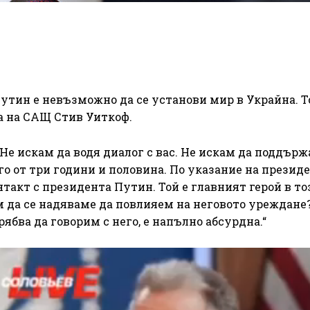
утин е невъзможно да се установи мир в Украйна. Т
а на САЩ Стив Уиткоф.
Не искам да водя диалог с вас. Не искам да поддър
го от три години и половина. По указание на презид
акт с президента Путин. Той е главният герой в то
м да се надяваме да повлияем на неговото уреждане?
рябва да говорим с него, е напълно абсурдна.“