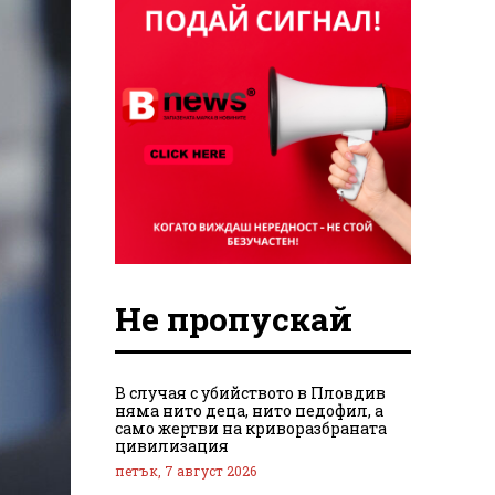
Не пропускай
В случая с убийството в Пловдив
няма нито деца, нито педофил, а
само жертви на криворазбраната
цивилизация
петък, 7 август 2026