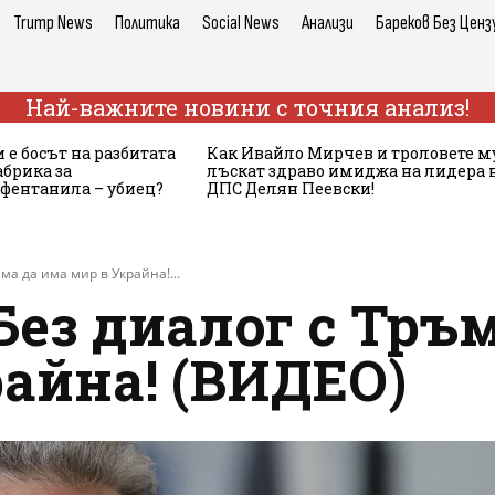
Trump News
Политика
Social News
Анализи
Бареков Без Ценз
Най-важните новини с точния анализ!
 е босът на разбитата
Как Ивайло Мирчев и троловете м
брика за
лъскат здраво имиджа на лидера 
 фентанила – убиец?
ДПС Делян Пеевски!
ма да има мир в Украйна!...
Без диалог с Тръ
айна! (ВИДЕО)