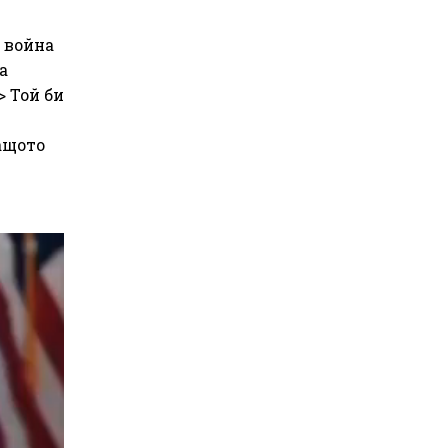
и война
а
> Той би
защото