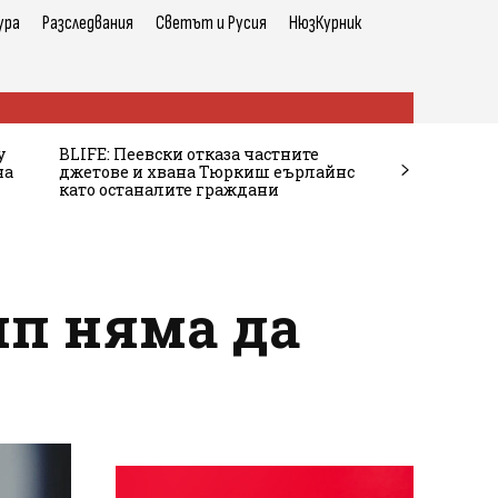
ура
Разследвания
Светът и Русия
НюзКурник
у
BLIFE: Пеевски отказа частните
на
джетове и хвана Тюркиш еърлайнс
като останалите граждани
мп няма да