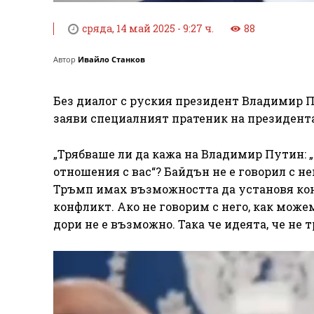
сряда, 14 май 2025 - 9:27 ч.
88
Автор
Ивайло Станков
Без диалог с руския президент Владимир П
заяви специалният пратеник на президент
„Трябваше ли да кажа на Владимир Путин: „
отношения с вас“? Байдън не е говорил с не
Тръмп имах възможността да установя конт
конфликт. Ако не говорим с него, как може
дори не е възможно. Така че идеята, че не т