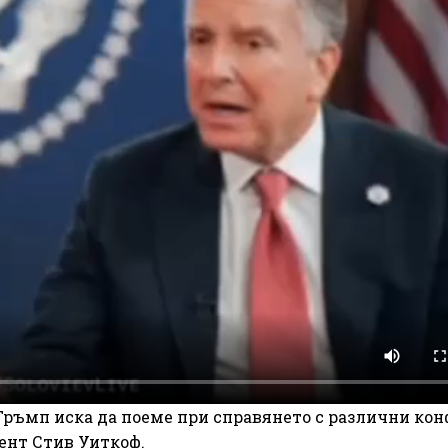
Тръмп иска да поеме при справянето с различни кон
ент Стив Уиткоф.