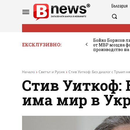
България
Бойко Борисов ли
ЕКСКЛУЗИВНО:
от МВР мощна фа
производство на
Начало
Светът и Русия
Стив Уиткоф: Без диалог с Тръмп ня
Стив Уиткоф: 
има мир в Укр