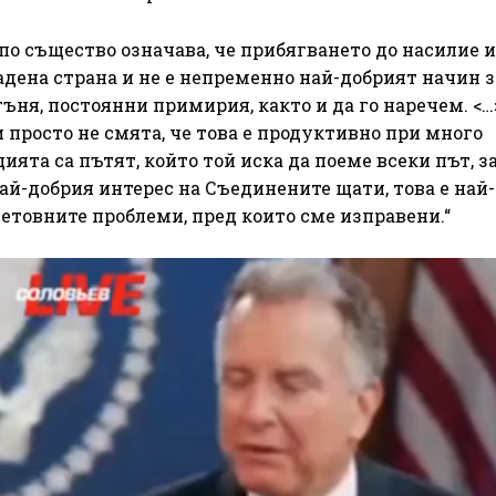
о по същество означава, че прибягването до насилие 
адена страна и не е непременно най-добрият начин з
ъня, постоянни примирия, както и да го наречем. <…
 просто не смята, че това е продуктивно при много
ията са пътят, който той иска да поеме всеки път, 
ай-добрия интерес на Съединените щати, това е най-
ветовните проблеми, пред които сме изправени.“