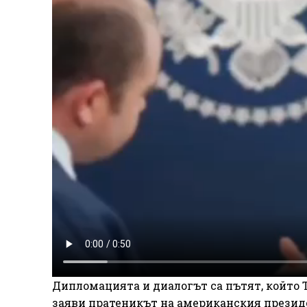
Дипломацията и диалогът са пътят, който 
заяви пратеникът на американския презид