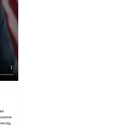
чва
ионални
ews.bg,