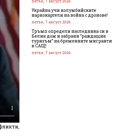
петък, 7 август 2026
Украйна учи колумбийските
наркокартели на война с дронове!
петък, 7 август 2026
Тръмп определи наследника си в
Белия дом и забрани “раждащия
туризъм” на бременните мигранти
в САЩ!
петък, 7 август 2026
фликти,