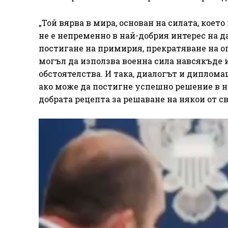
„Той вярва в мира, основан на силата, коет
не е непременно в най-добрия интерес на д
постигане на примирия, прекратяване на ог
могъл да използва военна сила навсякъде и
обстоятелства. И така, диалогът и дипломац
ако може да постигне успешно решение в н
добрата рецепта за решаване на някои от с