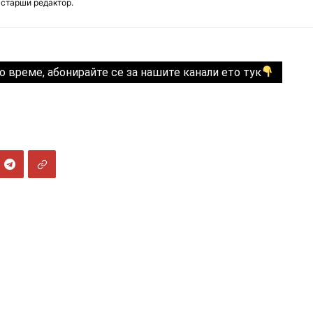
 старши редактор.
о време, абонирайте се за нашите канали ето тук